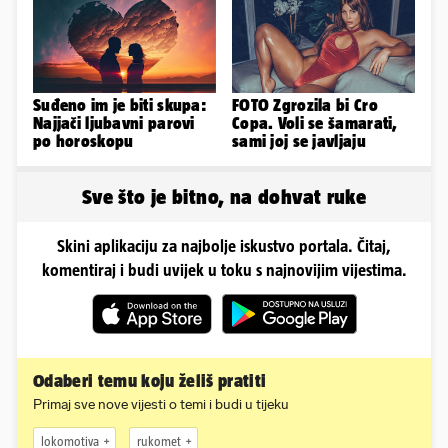
Suđeno im je biti skupa:
FOTO Zgrozila bi Cro
Najjači ljubavni parovi
Copa. Voli se šamarati,
po horoskopu
sami joj se javljaju
Sve što je bitno, na dohvat ruke
Skini aplikaciju za najbolje iskustvo portala. Čitaj,
komentiraj i budi uvijek u toku s najnovijim vijestima.
Odaberi temu koju želiš pratiti
Primaj sve nove vijesti o temi i budi u tijeku
lokomotiva
rukomet