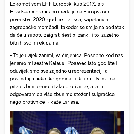
Lokomotivom EHF Europski kup 2017., a s
Hrvatskom brončanu medalju na Europskom
prvenstvu 2020. godine. Larissa, kapetanica
zagrebačke momčadi, također se smije na podatak
da će u subotu zaigrati šest blizanki, i to izuzetno
bitnih svojim ekipama.
- To je uvijek zanimljiva činjenica. Posebno kod nas
jer smo mi sestre Kalaus i Posavec isto godište i
oduvijek smo sve zajedno u reprezentaciji, a
posljednjih nekoliko godina i u klubu. Uvijek me
pitaju zbunjujemo li tako protivnice, a ja im
odgovaram da više zbunimo stožer i suigračice
nego protivnice - kaže Larissa.