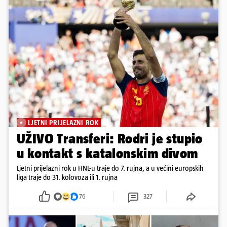
LJETNI PRIJELAZNI ROK
UŽIVO Transferi: Rodri je stupio
u kontakt s katalonskim divom
Ljetni prijelazni rok u HNL-u traje do 7. rujna, a u većini europskih
liga traje do 31. kolovoza ili 1. rujna
76
327