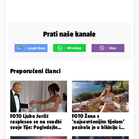
Prati naše kanale
Preporučeni članci
FOTO Ljubo Jurčić
FOTO Žena s
rasplesao se na svadbi
'najsavršenijim tijelom'
svoje Tije: Pogledajte
pozirala je u bikiniju i
kako je izgledalo
pokazala svoje bujne
vjenčanje...
obline...