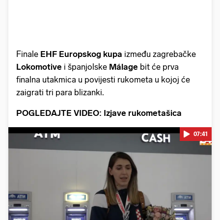
Finale
EHF Europskog kupa
između zagrebačke
Lokomotive
i španjolske
Málage
bit će prva
finalna utakmica u povijesti rukometa u kojoj će
zaigrati tri para blizanki.
POGLEDAJTE VIDEO: Izjave rukometašica
07:41
Pokretanje videa...