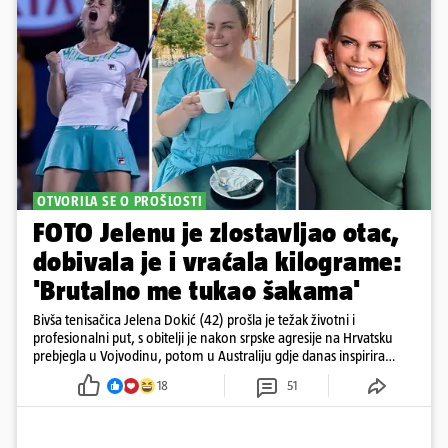
OTVORILA SE O PROŠLOSTI
FOTO Jelenu je zlostavljao otac,
dobivala je i vraćala kilograme:
'Brutalno me tukao šakama'
Bivša tenisačica Jelena Dokić (42) prošla je težak životni i
profesionalni put, s obitelji je nakon srpske agresije na Hrvatsku
prebjegla u Vojvodinu, potom u Australiju gdje danas inspirira
mnoge
18
51