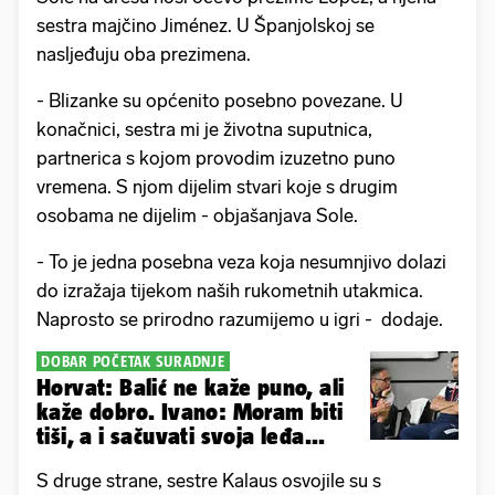
sestra majčino Jiménez. U Španjolskoj se
nasljeđuju oba prezimena.
- Blizanke su općenito posebno povezane. U
konačnici, sestra mi je životna suputnica,
partnerica s kojom provodim izuzetno puno
vremena. S njom dijelim stvari koje s drugim
osobama ne dijelim - objašanjava Sole.
- To je jedna posebna veza koja nesumnjivo dolazi
do izražaja tijekom naših rukometnih utakmica.
Naprosto se prirodno razumijemo u igri - dodaje.
DOBAR POČETAK SURADNJE
Horvat: Balić ne kaže puno, ali
kaže dobro. Ivano: Moram biti
tiši, a i sačuvati svoja leđa...
S druge strane, sestre Kalaus osvojile su s