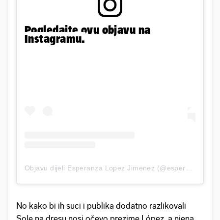
Pogledajte ovu objavu na
Instagramu.
Objavu dijeli Esperanza Lopez Jimenez (@esperanzalopezjimenez)
No kako bi ih suci i publika dodatno razlikovali
Sole na dresu nosi očevo prezime López, a njena