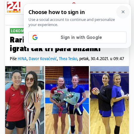
PRIJAVA
Sport
Komentari
8
LOKOMOTIVA PROTIV MALAGE
Raritetno finale: Na terenu će
igrati čak tri para blizanki
Piše
HINA
,
Davor Kovačević
,
Thea Tesko
,
petak, 30.4.2021. u 09:47