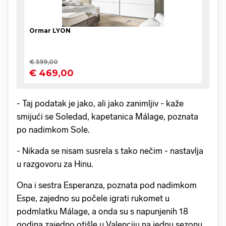
- Taj podatak je jako, ali jako zanimljiv - kaže
smijući se Soledad, kapetanica Málage, poznata
po nadimkom Sole.
- Nikada se nisam susrela s tako nečim - nastavlja
u razgovoru za Hinu.
Ona i sestra Esperanza, poznata pod nadimkom
Espe, zajedno su počele igrati rukomet u
podmlatku Málage, a onda su s napunjenih 18
godina zajedno otišle u Valenciju na jednu sezonu.