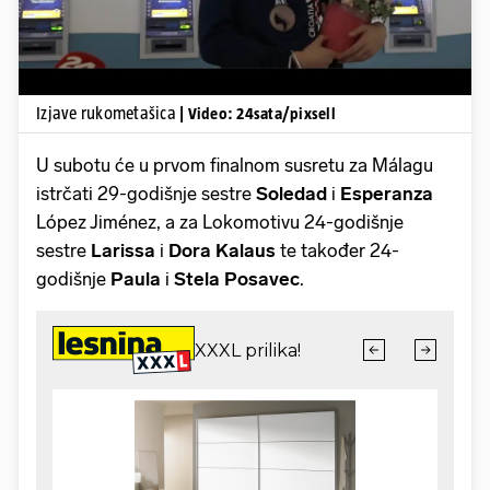
Izjave rukometašica
| Video: 24sata/pixsell
U subotu će u prvom finalnom susretu za Málagu
istrčati 29-godišnje sestre
Soledad
i
Esperanza
López Jiménez, a za Lokomotivu 24-godišnje
sestre
Larissa
i
Dora Kalaus
te također 24-
godišnje
Paula
i
Stela
Posavec
.