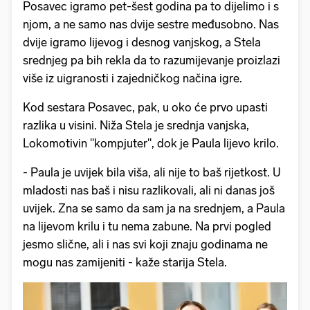
Posavec igramo pet-šest godina pa to dijelimo i s
njom, a ne samo nas dvije sestre međusobno. Nas
dvije igramo lijevog i desnog vanjskog, a Stela
srednjeg pa bih rekla da to razumijevanje proizlazi
više iz uigranosti i zajedničkog načina igre.
Kod sestara Posavec, pak, u oko će prvo upasti
razlika u visini. Niža Stela je srednja vanjska,
Lokomotivin "kompjuter", dok je Paula lijevo krilo.
- Paula je uvijek bila viša, ali nije to baš rijetkost. U
mladosti nas baš i nisu razlikovali, ali ni danas još
uvijek. Zna se samo da sam ja na srednjem, a Paula
na lijevom krilu i tu nema zabune. Na prvi pogled
jesmo slične, ali i nas svi koji znaju godinama ne
mogu nas zamijeniti - kaže starija Stela.