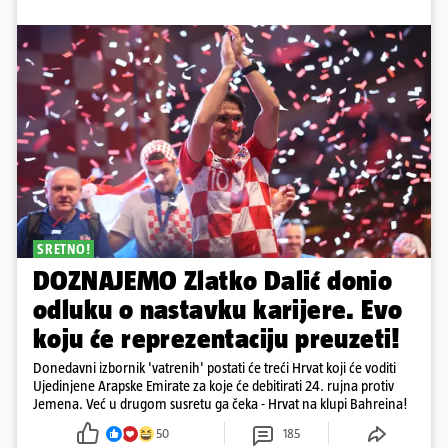
SRETNO!
DOZNAJEMO Zlatko Dalić donio
odluku o nastavku karijere. Evo
koju će reprezentaciju preuzeti!
Donedavni izbornik 'vatrenih' postati će treći Hrvat koji će voditi
Ujedinjene Arapske Emirate za koje će debitirati 24. rujna protiv
Jemena. Već u drugom susretu ga čeka - Hrvat na klupi Bahreina!
50
185