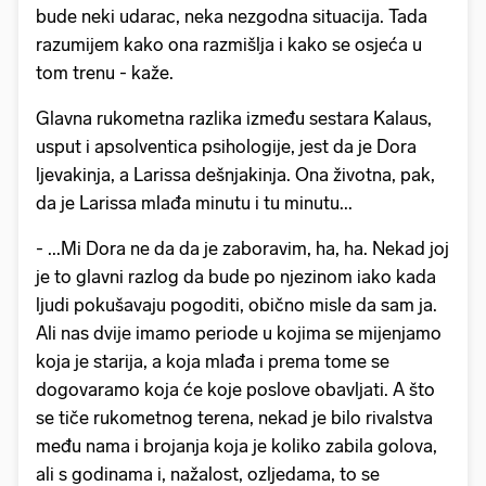
bude neki udarac, neka nezgodna situacija. Tada
razumijem kako ona razmišlja i kako se osjeća u
tom trenu - kaže.
Glavna rukometna razlika između sestara Kalaus,
usput i apsolventica psihologije, jest da je Dora
ljevakinja, a Larissa dešnjakinja. Ona životna, pak,
da je Larissa mlađa minutu i tu minutu...
- ...Mi Dora ne da da je zaboravim, ha, ha. Nekad joj
je to glavni razlog da bude po njezinom iako kada
ljudi pokušavaju pogoditi, obično misle da sam ja.
Ali nas dvije imamo periode u kojima se mijenjamo
koja je starija, a koja mlađa i prema tome se
dogovaramo koja će koje poslove obavljati. A što
se tiče rukometnog terena, nekad je bilo rivalstva
među nama i brojanja koja je koliko zabila golova,
ali s godinama i, nažalost, ozljedama, to se