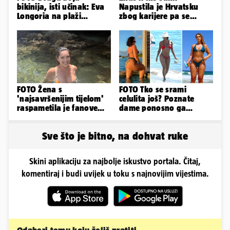
bikinija, isti učinak: Eva
Napustila je Hrvatsku
Longoria na plaži
zbog karijere pa se
pipkala svoje zanosne
zaljubila u 15 godina
obline
starijeg
FOTO Žena s
FOTO Tko se srami
'najsavršenijim tijelom'
celulita još? Poznate
raspametila je fanove
dame ponosno ga
zaigranim fotkama iz
pokazuju pa slave svoje
plićaka
obline
Sve što je bitno, na dohvat ruke
Skini aplikaciju za najbolje iskustvo portala. Čitaj,
komentiraj i budi uvijek u toku s najnovijim vijestima.