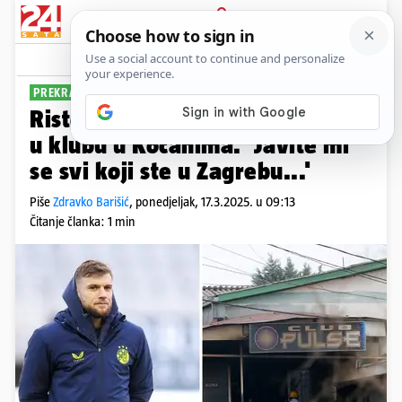
PRIJAVA
Sport
Komentari
16
PREKRASNA GESTA
Ristovski se obratio stradalima
u klubu u Kočanima. 'Javite mi
se svi koji ste u Zagrebu...'
Piše
Zdravko Barišić
,
ponedjeljak, 17.3.2025. u 09:13
Čitanje članka: 1 min