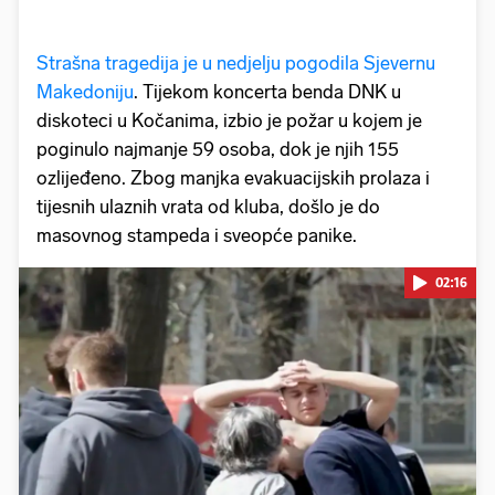
Strašna tragedija je u nedjelju pogodila Sjevernu
Makedoniju
. Tijekom koncerta benda DNK u
diskoteci u Kočanima, izbio je požar u kojem je
poginulo najmanje 59 osoba, dok je njih 155
ozlijeđeno. Zbog manjka evakuacijskih prolaza i
tijesnih ulaznih vrata od kluba, došlo je do
masovnog stampeda i sveopće panike.
02:16
Pokretanje videa...