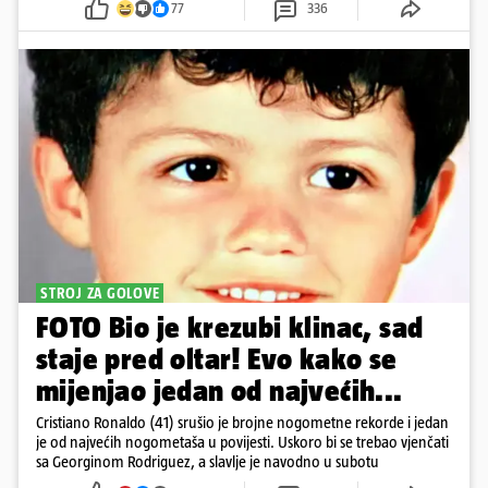
77
336
STROJ ZA GOLOVE
FOTO Bio je krezubi klinac, sad
staje pred oltar! Evo kako se
mijenjao jedan od najvećih...
Cristiano Ronaldo (41) srušio je brojne nogometne rekorde i jedan
je od najvećih nogometaša u povijesti. Uskoro bi se trebao vjenčati
sa Georginom Rodriguez, a slavlje je navodno u subotu