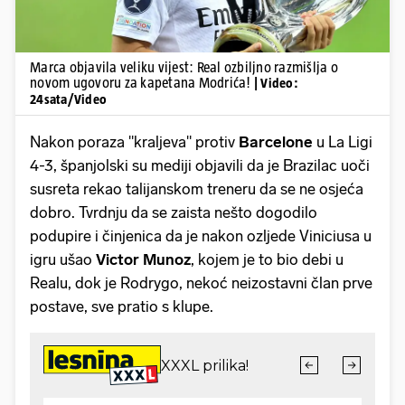
Marca objavila veliku vijest: Real ozbiljno razmišlja o
novom ugovoru za kapetana Modrića!
| Video:
24sata/Video
Nakon poraza "kraljeva" protiv
Barcelone
u La Ligi
4-3, španjolski su mediji objavili da je Brazilac uoči
susreta rekao talijanskom treneru da se ne osjeća
dobro. Tvrdnju da se zaista nešto dogodilo
podupire i činjenica da je nakon ozljede Viniciusa u
igru ušao
Victor
Munoz
, kojem je to bio debi u
Realu, dok je Rodrygo, nekoć neizostavni član prve
postave, sve pratio s klupe.