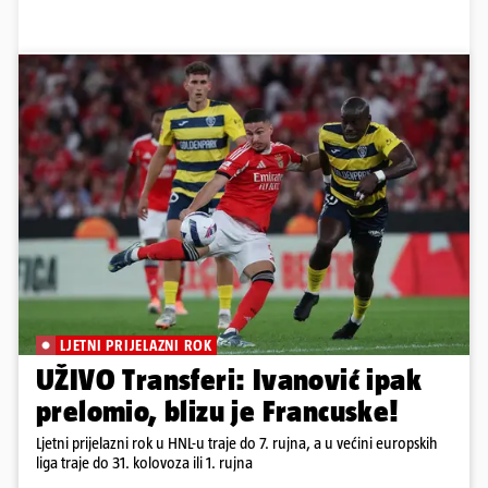
LJETNI PRIJELAZNI ROK
UŽIVO Transferi: Ivanović ipak
prelomio, blizu je Francuske!
Ljetni prijelazni rok u HNL-u traje do 7. rujna, a u većini europskih
liga traje do 31. kolovoza ili 1. rujna