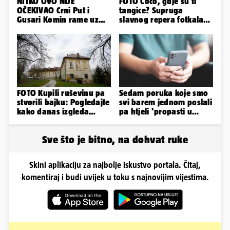
NITKO OVO NIJE
FOTO Coco, gdje su ti
OČEKIVAO Crni Put i
tangice? Supruga
Gusari Komin rame uz
slavnog repera fotkala
rame osvojili Maraton
se ispred auta i pokazala
lađa
sve
FOTO Kupili ruševinu pa
Sedam poruka koje smo
stvorili bajku: Pogledajte
svi barem jednom poslali
kako danas izgleda
pa htjeli 'propasti u
dvorac u Zagorju
zemlju' od srama
Sve što je bitno, na dohvat ruke
Skini aplikaciju za najbolje iskustvo portala. Čitaj,
komentiraj i budi uvijek u toku s najnovijim vijestima.