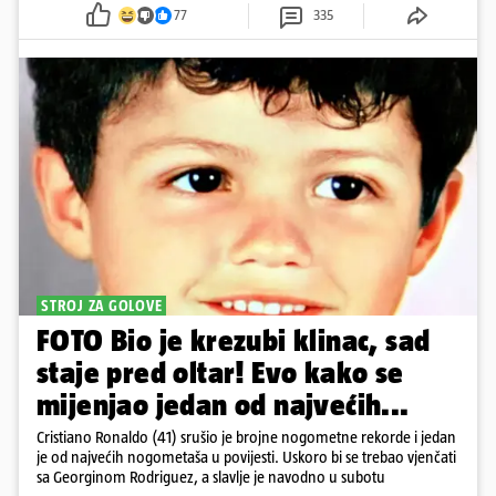
77
335
STROJ ZA GOLOVE
FOTO Bio je krezubi klinac, sad
staje pred oltar! Evo kako se
mijenjao jedan od najvećih...
Cristiano Ronaldo (41) srušio je brojne nogometne rekorde i jedan
je od najvećih nogometaša u povijesti. Uskoro bi se trebao vjenčati
sa Georginom Rodriguez, a slavlje je navodno u subotu