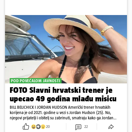
POD POVEĆALOM JAVNOSTI
FOTO Slavni hrvatski trener je
upecao 49 godina mlađu misicu
BILL BELICHICK I JORDAN HUDSON Američki trener hrvatskih
korijena je od 2021. godine u vezi s Jordan Hudson (25). No,
njegovi prijatelji i obitelj su zabrinuti, smatraju kako ga Jordan
kontrolira
20
22