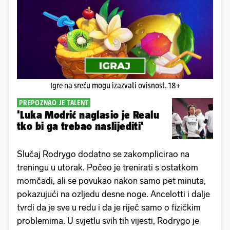
Igre na sreću mogu izazvati ovisnost. 18+
PREPOZNAO JE TALENT
'Luka Modrić naglasio je Realu
tko bi ga trebao naslijediti'
Slučaj Rodrygo dodatno se zakomplicirao na
treningu u utorak. Počeo je trenirati s ostatkom
momčadi, ali se povukao nakon samo pet minuta,
pokazujući na ozljedu desne noge. Ancelotti i dalje
tvrdi da je sve u redu i da je riječ samo o fizičkim
problemima. U svjetlu svih tih vijesti, Rodrygo je