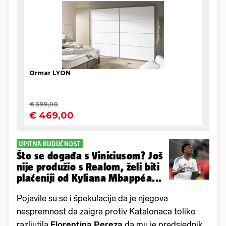
UPITNA BUDUĆNOST
Što se događa s Viniciusom? Još
nije produžio s Realom, želi biti
plaćeniji od Kyliana Mbappéa...
Pojavile su se i špekulacije da je njegova
nespremnost da zaigra protiv Katalonaca toliko
razljutila
Florentina
Pereza
da mu je predsjednik