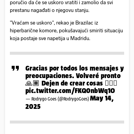
poručio da će se uskoro vratiti i zamolio da svi
prestanu nagađati o njegovu stanju.
"Vraćam se uskoro", rekao je Brazilac iz
hiperbarične komore, pokušavajući smiriti situaciju
koja postaje sve napetija u Madridu.
Gracias por todos los mensajes y
preocupaciones. Volveré pronto
🙏🏾 Dejen de crear cosas 🤦🏾‍♂️
pic.twitter.com/FKQ0nbWq1O
May 14,
— Rodrygo Goes (@RodrygoGoes)
2025