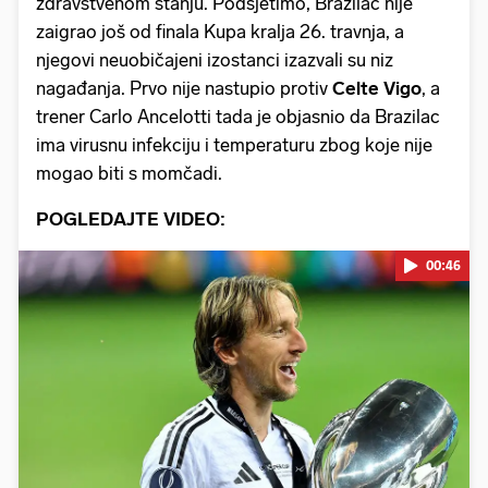
zdravstvenom stanju. Podsjetimo, Brazilac nije
zaigrao još od finala Kupa kralja 26. travnja, a
njegovi neuobičajeni izostanci izazvali su niz
nagađanja. Prvo nije nastupio protiv
Celte
Vigo
, a
trener Carlo Ancelotti tada je objasnio da Brazilac
ima virusnu infekciju i temperaturu zbog koje nije
mogao biti s momčadi.
POGLEDAJTE VIDEO:
00:46
Pokretanje videa...