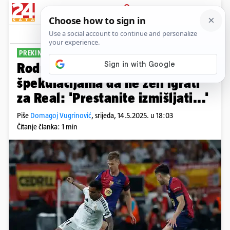
PRIJAVA
Sport
Komentari
1
PREKINUO NAGAĐANJA
Rodrygo porukom stao na kraj
špekulacijama da ne želi igrati
za Real: 'Prestanite izmišljati...'
Piše
Domagoj Vugrinović
,
srijeda, 14.5.2025. u 18:03
Čitanje članka: 1 min