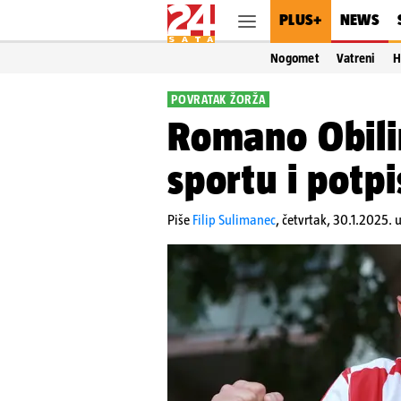
PLUS+
NEWS
Nogomet
Vatreni
H
POVRATAK ŽORŽA
Romano Obilin
sportu i potp
Piše
Filip Sulimanec
,
četvrtak, 30.1.2025. u