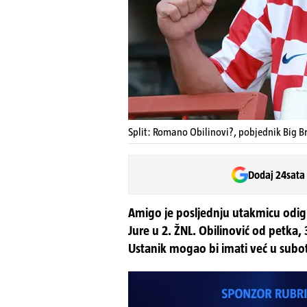
Split: Romano Obilinovi?, pobjednik Big B
Dodaj 24sata
Amigo je posljednju utakmicu odi
Jure u 2. ŽNL. Obilinović od petka, 
Ustanik mogao bi imati već u subo