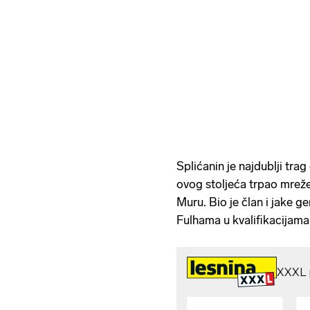
Splićanin je najdublji tra
ovog stoljeća trpao mreže
Muru. Bio je član i jake ge
Fulhama u kvalifikacijama