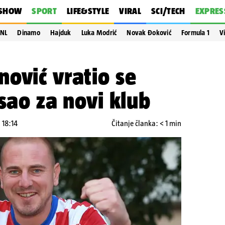
SHOW
SPORT
LIFE&STYLE
VIRAL
SCI/TECH
EXPRES
NL
Dinamo
Hajduk
Luka Modrić
Novak Đoković
Formula 1
V
ović vratio se
isao za novi klub
 18:14
Čitanje članka: < 1 min