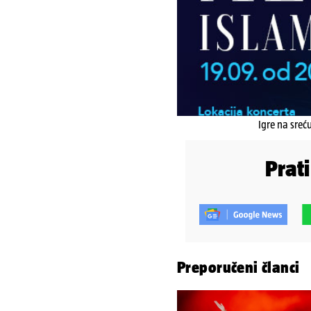
Igre na sreć
Prat
Preporučeni članci