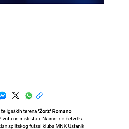
iželigaških terena
'Žorž' Romano
života ne misli stati. Naime, od četvrtka
 član splitskog futsal kluba MNK Ustanik