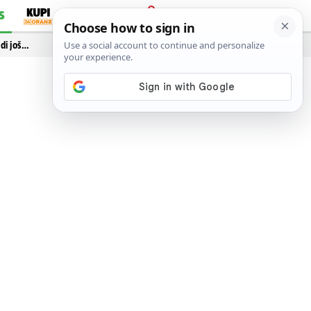
S
PRIJAVA
idi još…