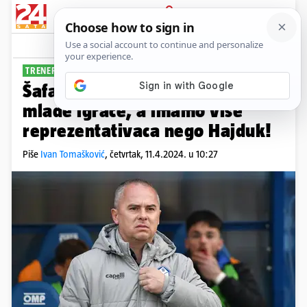
PRIJAVA
Sport
Komentari
3
TRENER VARAŽDINA LJUTIT
Šafarić: Zbog trauma kritiziraju
mlade igrače, a imamo više
reprezentativaca nego Hajduk!
Piše
Ivan Tomašković
,
četvrtak, 11.4.2024. u 10:27