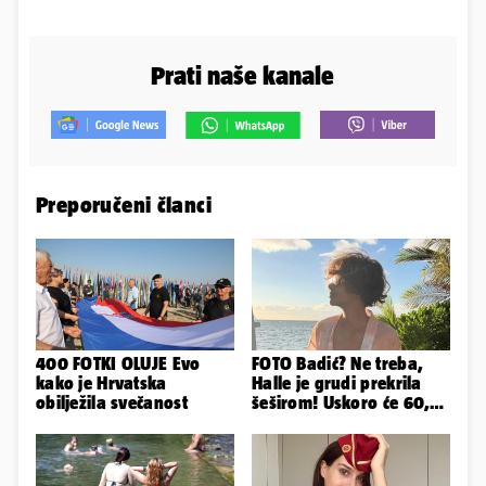
Prati naše kanale
Preporučeni članci
400 FOTKI OLUJE Evo
FOTO Badić? Ne treba,
kako je Hrvatska
Halle je grudi prekrila
obilježila svečanost
šeširom! Uskoro će 60,
ljetuje u golim izdanjima