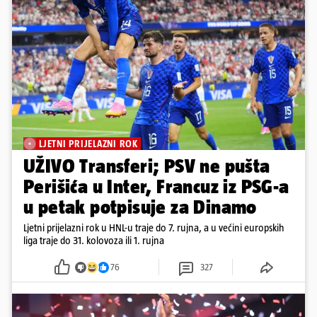
LJETNI PRIJELAZNI ROK
UŽIVO Transferi; PSV ne pušta
Perišića u Inter, Francuz iz PSG-a
u petak potpisuje za Dinamo
Ljetni prijelazni rok u HNL-u traje do 7. rujna, a u većini europskih
liga traje do 31. kolovoza ili 1. rujna
76
327