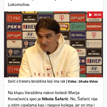
Lokomotive.
00:53
Pokretanje videa...
Dalić o treneru Varaždina koji ima rak
| Video: 24sata Video
Na klupu Varaždina nakon bolesti Marija
Kovačevića sjeo je
Nikola Šafarić
. No, Šafarić nije
u istim cipelama kao i njegovi kolege, jer on ima i