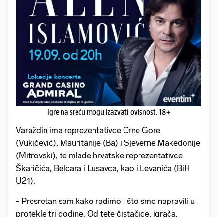
Igre na sreću mogu izazvati ovisnost. 18+
Varaždin ima reprezentativce Crne Gore
(Vukičević), Mauritanije (Ba) i Sjeverne Makedonije
(Mitrovski), te mlade hrvatske reprezentativce
Škaričića, Belcara i Lusavca, kao i Levanića (BiH
U21).
- Presretan sam kako radimo i što smo napravili u
protekle tri godine. Od tete čistačice, igrača,