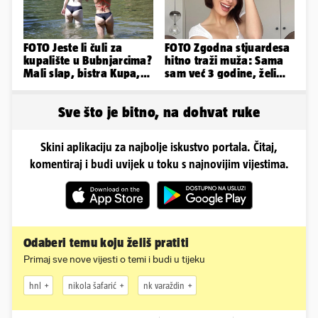
FOTO Jeste li čuli za
FOTO Zgodna stjuardesa
kupalište u Bubnjarcima?
hitno traži muža: Sama
Mali slap, bistra Kupa,
sam već 3 godine, želim
šumski hlad - prava
da bude stariji...
idila!
Sve što je bitno, na dohvat ruke
Skini aplikaciju za najbolje iskustvo portala. Čitaj,
komentiraj i budi uvijek u toku s najnovijim vijestima.
Odaberi temu koju želiš pratiti
Primaj sve nove vijesti o temi i budi u tijeku
hnl
nikola šafarić
nk varaždin