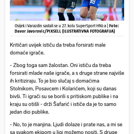
Osijek i Varazdin sastali se u 27. kolu SuperSport HNL-a |
Foto:
Davor Javorovic/PIXSELL (ILUSTRATIVNA FOTOGRAFIJA)
Kritičari uvijek ističu da treba forsirati male
domaće igrače.
- Zbog toga sam žalostan. Oni ističu da treba
forsirati mlade naše igrače, a s druge strane najviše
ih kritiziraju. To je bio slučaj s domaćima
Stolnikom, Posavcem i Kolarićem, koji su danas
bivši. Ti igrači su se borili s pritiskom publike i na
kraju su otišli - drži Šafarić i ističe da je to samo
jedan dio publike.
- No, to je manjina. Ljudi dolaze i prate nas, a mi se
sa svakom ekipom u ligi možemo nositi. S druge