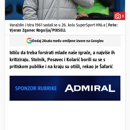
3
Varaždin i Istra 1961 sastali se u 26. kolu SuperSport HNL-a |
Foto:
Vjeran Zganec Rogulja/PIXSELL
Dodaj 24sata među omiljene izvore na Googleu
Ističu da treba forsirati mlade naše igrače, a najviše ih
kritiziraju. Stolnik, Posavec i Kolarić borili su se s
pritiskom publike i na kraju su otišli, rekao je Šafarić