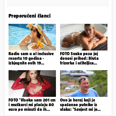
Preporučeni članci
Radio sam u al inclusive
FOTO Svaka poza joj
resortu 10 godina -
donosi prihod: Bivša
izbjegnite ovih 19
frizerka i učiteljica
grešaka i olakšajte si
oblinama je zapalila
odmor
Instagram
FOTO 'Visoka sam 201 cm
Ovo je heroj koji je
i muškarci mi plaćaju 80
spašavao putnike iz
eura po minuti da ih
vlaka: 'Savjest mi je
pokorim riječima'
nalagala da to