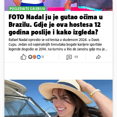
POGLEDAJTE GALERIJU
FOTO Nadal ju je gutao očima u
Brazilu. Gdje je ova hostesa 12
godina poslije i kako izgleda?
Rafael Nadal oprostio se od tenisa u studenom 2024. u Davis
Cupu. Jedan od najviralnijih trenutaka bogate karijere sportske
legende dogodio se 2014. na turniru u Rio de Janeiru gdje mu je
pažnju odvlačila ljepotica iza klupe
31
99