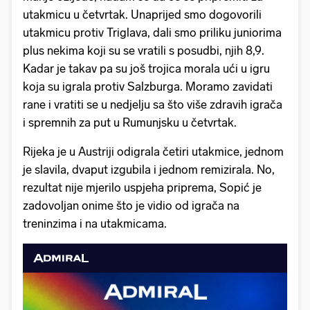
utakmicu u četvrtak. Unaprijed smo dogovorili
utakmicu protiv Triglava, dali smo priliku juniorima
plus nekima koji su se vratili s posudbi, njih 8,9.
Kadar je takav pa su još trojica morala ući u igru
koja su igrala protiv Salzburga. Moramo zavidati
rane i vratiti se u nedjelju sa što više zdravih igrača
i spremnih za put u Rumunjsku u četvrtak.
Rijeka je u Austriji odigrala četiri utakmice, jednom
je slavila, dvaput izgubila i jednom remizirala. No,
rezultat nije mjerilo uspjeha priprema, Sopić je
zadovoljan onime što je vidio od igrača na
treninzima i na utakmicama.