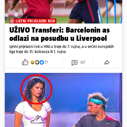
LJETNI PRIJELAZNI ROK
UŽIVO Transferi: Barcelonin as
odlazi na posudbu u Liverpool
Ljetni prijelazni rok u HNL-u traje do 7. rujna, a u većini europskih
liga traje do 31. kolovoza ili 1. rujna
77
327