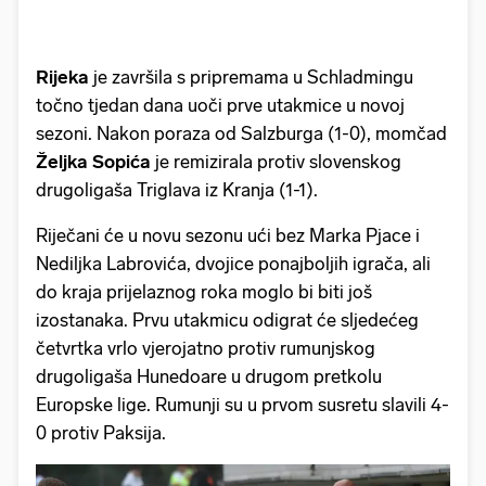
Rijeka
je završila s pripremama u Schladmingu
točno tjedan dana uoči prve utakmice u novoj
sezoni. Nakon poraza od Salzburga (1-0), momčad
Željka Sopića
je remizirala protiv slovenskog
drugoligaša Triglava iz Kranja (1-1).
Riječani će u novu sezonu ući bez Marka Pjace i
Nediljka Labrovića, dvojice ponajboljih igrača, ali
do kraja prijelaznog roka moglo bi biti još
izostanaka. Prvu utakmicu odigrat će sljedećeg
četvrtka vrlo vjerojatno protiv rumunjskog
drugoligaša Hunedoare u drugom pretkolu
Europske lige. Rumunji su u prvom susretu slavili 4-
0 protiv Paksija.