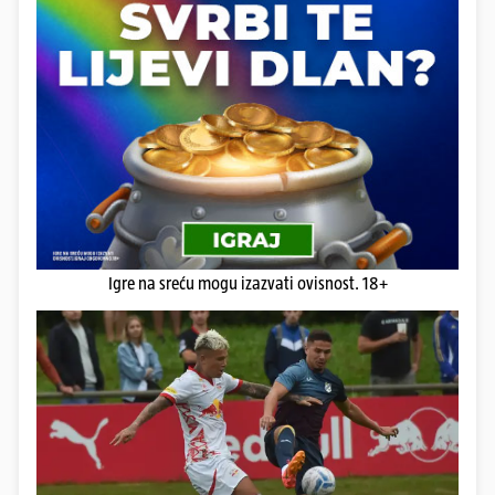
Igre na sreću mogu izazvati ovisnost. 18+