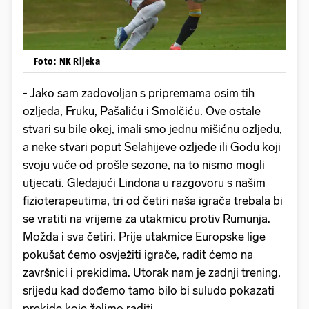
Foto: NK Rijeka
- Jako sam zadovoljan s pripremama osim tih
ozljeda, Fruku, Pašaliću i Smolčiću. Ove ostale
stvari su bile okej, imali smo jednu mišićnu ozljedu,
a neke stvari poput Selahijeve ozljede ili Godu koji
svoju vuče od prošle sezone, na to nismo mogli
utjecati. Gledajući Lindona u razgovoru s našim
fizioterapeutima, tri od četiri naša igrača trebala bi
se vratiti na vrijeme za utakmicu protiv Rumunja.
Možda i sva četiri. Prije utakmice Europske lige
pokušat ćemo osvježiti igrače, radit ćemo na
završnici i prekidima. Utorak nam je zadnji trening,
srijedu kad dođemo tamo bilo bi suludo pokazati
prekide koje želimo raditi.