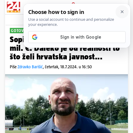
PRIJAVA
Sport
Komentari
20
GOTOVE PRIPREME U AUSTRIJI
Sopić: Salzburg plaća igrače po 7
mil. €. Daleko je od realnosti to
što želi hrvatska javnost...
Piše
Zdravko Barišić
,
četvrtak, 18.7.2024. u 16:50