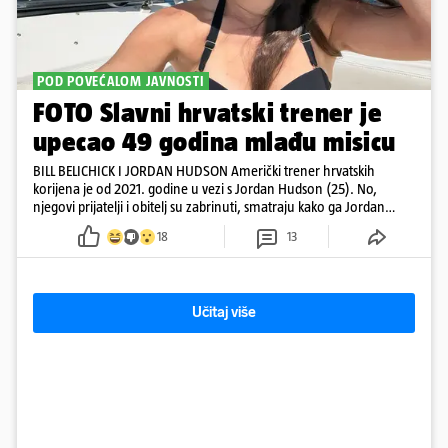
POD POVEĆALOM JAVNOSTI
FOTO Slavni hrvatski trener je
upecao 49 godina mlađu misicu
BILL BELICHICK I JORDAN HUDSON Američki trener hrvatskih
korijena je od 2021. godine u vezi s Jordan Hudson (25). No,
njegovi prijatelji i obitelj su zabrinuti, smatraju kako ga Jordan
kontrolira
18
13
Učitaj više