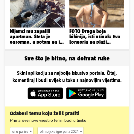
Nijemci mu zapalili
FOTO Druga boja
apartman. Šteta je
bikinija, isti učinak: Eva
ogromna, a potom ga je
Longoria na plaži
šokirao i e-mail od
pipkala svoje zanosne
Bookinga
obline
Sve što je bitno, na dohvat ruke
Skini aplikaciju za najbolje iskustvo portala. Čitaj,
komentiraj i budi uvijek u toku s najnovijim vijestima.
Odaberi temu koju želiš pratiti
Primaj sve nove vijesti o temi i budi u tijeku
oi u parizu
olimpijske igre pariz 2024