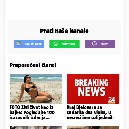
Prati naše kanale
Preporučeni članci
FOTO Živi život kao iz
Kraj Bjelovara se
bajke: Pogledajte 100
sudarila dva vlaka, u
izazovnih izdanja
nesreći ima ozlijeđenih
Ronaldove Georgine