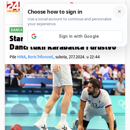
PRIJAVA
Sport
Komentari
13
DANSKOJ PRIPAO KLASIK
Start iz noćne more za Francuze!
Danci tukli Karabatića i društvo
Piše
HINA
,
Boris Trifunović
,
subota, 27.7.2024. u 22:44