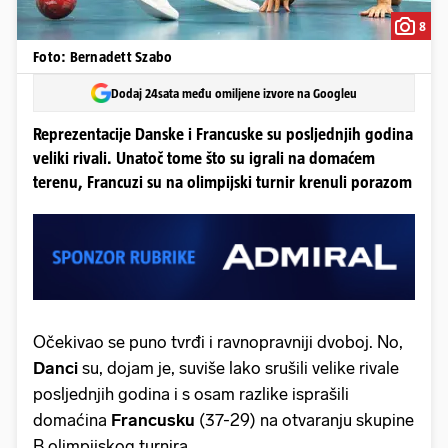
8
Foto: Bernadett Szabo
Dodaj 24sata među omiljene izvore na Googleu
Reprezentacije Danske i Francuske su posljednjih godina
veliki rivali. Unatoč tome što su igrali na domaćem
terenu, Francuzi su na olimpijski turnir krenuli porazom
Očekivao se puno tvrđi i ravnopravniji dvoboj. No,
Danci
su, dojam je, suviše lako srušili velike rivale
posljednjih godina i s osam razlike isprašili
domaćina
Francusku
(37-29) na otvaranju skupine
B olimpijskog turnira.