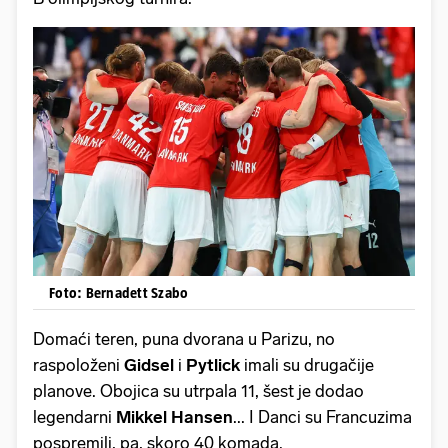
Foto: Bernadett Szabo
Domaći teren, puna dvorana u Parizu, no
raspoloženi
Gidsel
i
Pytlick
imali su drugačije
planove. Obojica su utrpala 11, šest je dodao
legendarni
Mikkel
Hansen
... I Danci su Francuzima
pospremili, pa, skoro 40 komada.