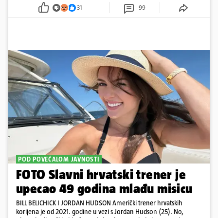
pažnju odvlačila ljepotica iza klupe
31
99
POD POVEĆALOM JAVNOSTI
FOTO Slavni hrvatski trener je
upecao 49 godina mlađu misicu
BILL BELICHICK I JORDAN HUDSON Američki trener hrvatskih
korijena je od 2021. godine u vezi s Jordan Hudson (25). No,