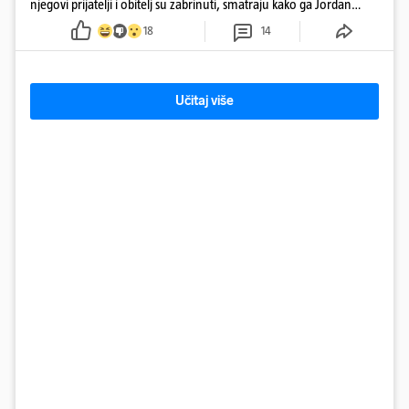
njegovi prijatelji i obitelj su zabrinuti, smatraju kako ga Jordan
kontrolira
18
14
Učitaj više