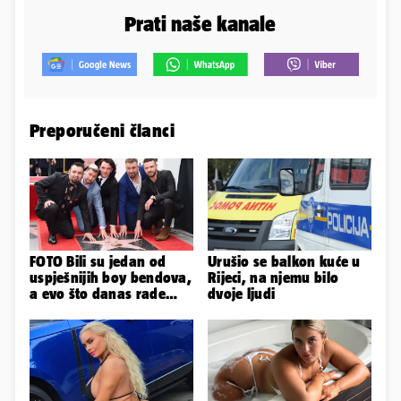
Prati naše kanale
Preporučeni članci
FOTO Bili su jedan od
Urušio se balkon kuće u
uspješnijih boy bendova,
Rijeci, na njemu bilo
a evo što danas rade
dvoje ljudi
članovi skupine NSYNC