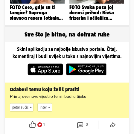
FOTO Coco, gdje su ti
FOTO Svaka poza joj
tangice? Supruga
donosi prihod: Bivša
slavnog repera fotkala
frizerka i učiteljica
se ispred auta i pokazala
oblinama je zapalila
sve
Instagram
Sve što je bitno, na dohvat ruke
Skini aplikaciju za najbolje iskustvo portala. Čitaj,
komentiraj i budi uvijek u toku s najnovijim vijestima.
Odaberi temu koju želiš pratiti
Primaj sve nove vijesti o temi i budi u tijeku
petar sučić
inter
1
8