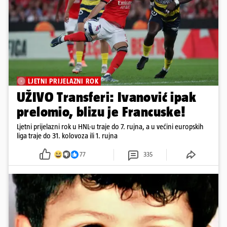
LJETNI PRIJELAZNI ROK
UŽIVO Transferi: Ivanović ipak
prelomio, blizu je Francuske!
Ljetni prijelazni rok u HNL-u traje do 7. rujna, a u većini europskih
liga traje do 31. kolovoza ili 1. rujna
77
335