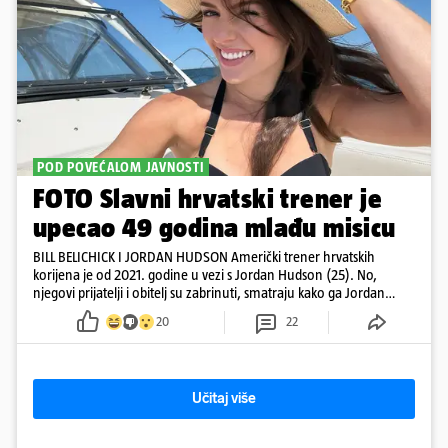
POD POVEĆALOM JAVNOSTI
FOTO Slavni hrvatski trener je
upecao 49 godina mlađu misicu
BILL BELICHICK I JORDAN HUDSON Američki trener hrvatskih
korijena je od 2021. godine u vezi s Jordan Hudson (25). No,
njegovi prijatelji i obitelj su zabrinuti, smatraju kako ga Jordan
kontrolira
20
22
Učitaj više