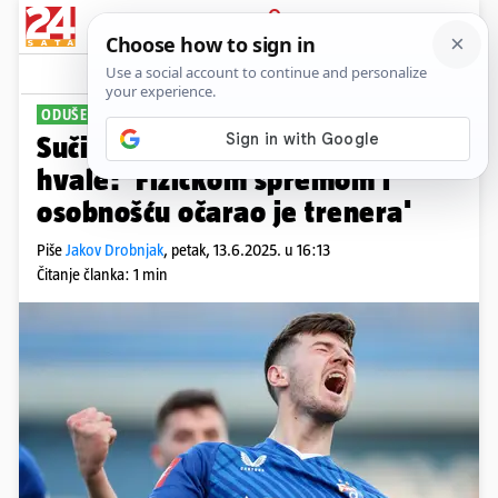
PRIJAVA
Sport
Komentari
8
ODUŠEVIO TRENERA
Sučić tek došao u Inter, a već ga
hvale: 'Fizičkom spremom i
osobnošću očarao je trenera'
Piše
Jakov Drobnjak
,
petak, 13.6.2025. u 16:13
Čitanje članka: 1 min