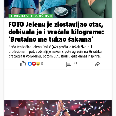
OTVORILA SE O PROŠLOSTI
FOTO Jelenu je zlostavljao otac,
dobivala je i vraćala kilograme:
'Brutalno me tukao šakama'
Bivša tenisačica Jelena Dokić (42) prošla je težak životni i
profesionalni put, s obitelji je nakon srpske agresije na Hrvatsku
prebjegla u Vojvodinu, potom u Australiju gdje danas inspirira
mnoge
16
47