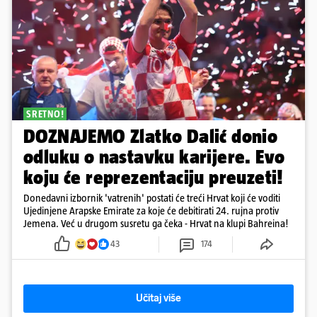
SRETNO!
DOZNAJEMO Zlatko Dalić donio
odluku o nastavku karijere. Evo
koju će reprezentaciju preuzeti!
Donedavni izbornik 'vatrenih' postati će treći Hrvat koji će voditi
Ujedinjene Arapske Emirate za koje će debitirati 24. rujna protiv
Jemena. Već u drugom susretu ga čeka - Hrvat na klupi Bahreina!
43
174
Učitaj više