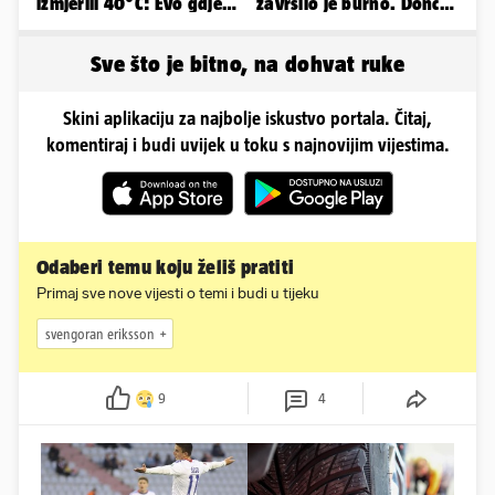
izmjerili 40°C: Evo gdje
završilo je burno. Dončić
je najgore i kada stiže
i Anamaria u novoj fazi
spas
Sve što je bitno, na dohvat ruke
Skini aplikaciju za najbolje iskustvo portala. Čitaj,
komentiraj i budi uvijek u toku s najnovijim vijestima.
Odaberi temu koju želiš pratiti
Primaj sve nove vijesti o temi i budi u tijeku
svengoran eriksson
9
4