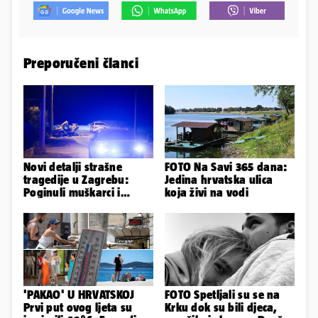
Preporučeni članci
Novi detalji strašne
FOTO Na Savi 365 dana:
tragedije u Zagrebu:
Jedina hrvatska ulica
Poginuli muškarci i
koja živi na vodi
vozačica otprije poznati
policiji
'PAKAO' U HRVATSKOJ
FOTO Spetljali su se na
Prvi put ovog ljeta su
Krku dok su bili djeca,