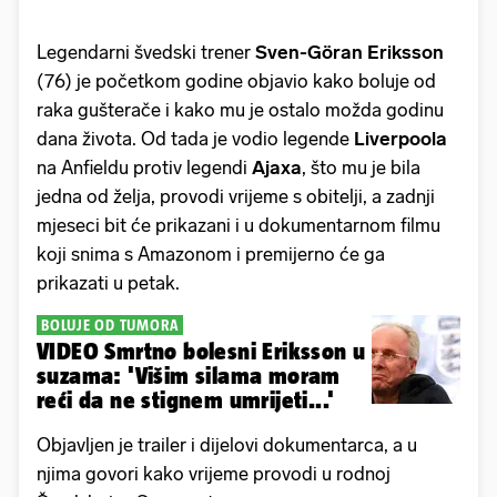
Legendarni švedski trener
Sven-Göran Eriksson
(76) je početkom godine objavio kako boluje od
raka gušterače i kako mu je ostalo možda godinu
dana života. Od tada je vodio legende
Liverpoola
na Anfieldu protiv legendi
Ajaxa
, što mu je bila
jedna od želja, provodi vrijeme s obitelji, a zadnji
mjeseci bit će prikazani i u dokumentarnom filmu
koji snima s Amazonom i premijerno će ga
prikazati u petak.
BOLUJE OD TUMORA
VIDEO Smrtno bolesni Eriksson u
suzama: 'Višim silama moram
reći da ne stignem umrijeti...'
Objavljen je trailer i dijelovi dokumentarca, a u
njima govori kako vrijeme provodi u rodnoj