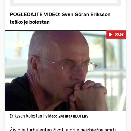
POGLEDAJTE VIDEO: Sven Göran Eriksson
teško je bolestan
00:58
Pokretanje videa...
Erikssen bolestan
| Video: 24sata/REUTERS
Živio je turbulentan život, a prije neizbježne smrti