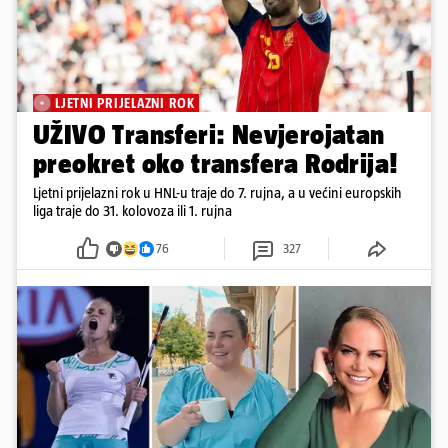
LJETNI PRIJELAZNI ROK
UŽIVO Transferi: Nevjerojatan
preokret oko transfera Rodrija!
Ljetni prijelazni rok u HNL-u traje do 7. rujna, a u većini europskih
liga traje do 31. kolovoza ili 1. rujna
76
327