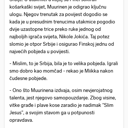
košarkaški svijet, Muurinen je odigrao ključnu
ulogu. Njegov trenutak za povijest dogodio se
kada je u presudnim trenucima utakmice pogodio
dvije uzastopne trice preko ruke jednog od
najboljih igrača svijeta, Nikole Jokića. Taj potez
slomio je otpor Srbije i osigurao Finskoj jednu od
najvećih pobjeda u povijesti.
- Mislim, to je Srbija, bila je to velika pobjeda. Igrali
smo dobro kao momčad - rekao je Miikka nakon
čudesne pobjede.
- Ono što Muurinena izdvaja, osim nevjerojatnog
talenta, jest njegovo samopouzdanje. Zbog visine,
vitke građe i plave kose zaradio je nadimak "Slim
Jesus", a svojim stavom ga u potpunosti
opravdava.