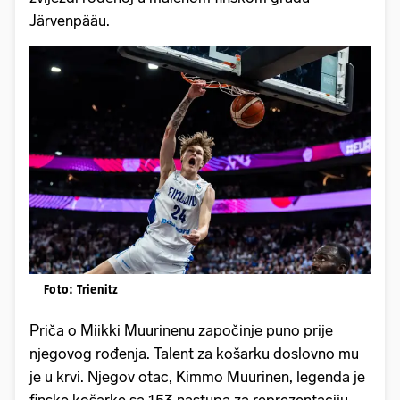
Järvenpääu.
Foto: Trienitz
Priča o Miikki Muurinenu započinje puno prije
njegovog rođenja. Talent za košarku doslovno mu
je u krvi. Njegov otac, Kimmo Muurinen, legenda je
finske košarke sa 153 nastupa za reprezentaciju,