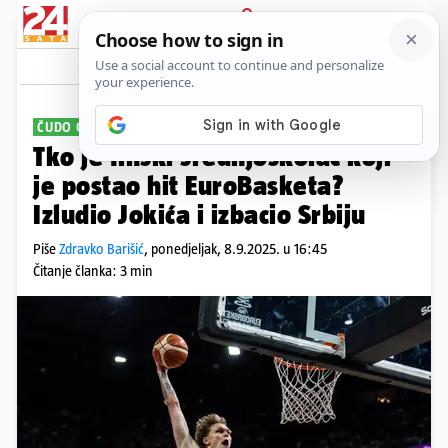
PRIJAVA
Sport
Komentari
3
ČUDO OD DJETETA
Tko je finski srednjoškolac koji
je postao hit EuroBasketa?
Izludio Jokića i izbacio Srbiju
Piše
Zdravko Barišić
,
ponedjeljak, 8.9.2025. u 16:45
Čitanje članka: 3 min