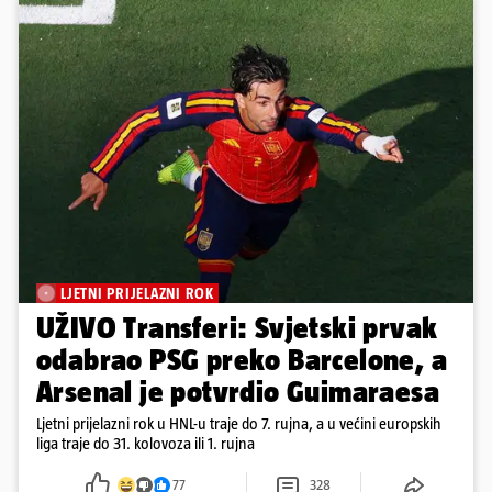
LJETNI PRIJELAZNI ROK
UŽIVO Transferi: Svjetski prvak
odabrao PSG preko Barcelone, a
Arsenal je potvrdio Guimaraesa
Ljetni prijelazni rok u HNL-u traje do 7. rujna, a u većini europskih
liga traje do 31. kolovoza ili 1. rujna
77
328