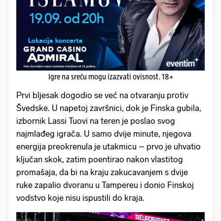
Igre na sreću mogu izazvati ovisnost. 18+
Prvi bljesak dogodio se već na otvaranju protiv
Švedske. U napetoj završnici, dok je Finska gubila,
izbornik Lassi Tuovi na teren je poslao svog
najmlađeg igrača. U samo dvije minute, njegova
energija preokrenula je utakmicu – prvo je uhvatio
ključan skok, zatim poentirao nakon vlastitog
promašaja, da bi na kraju zakucavanjem s dvije
ruke zapalio dvoranu u Tampereu i donio Finskoj
vodstvo koje nisu ispustili do kraja.