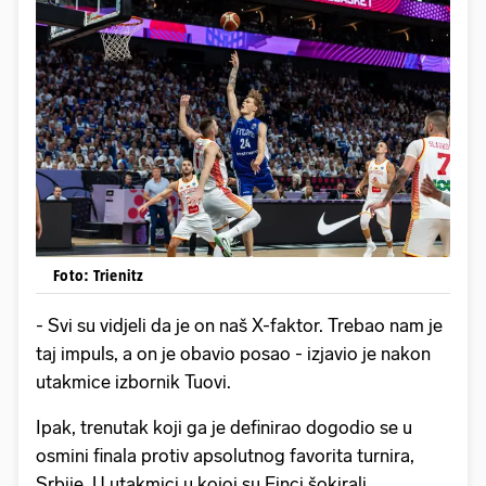
Foto: Trienitz
- Svi su vidjeli da je on naš X-faktor. Trebao nam je
taj impuls, a on je obavio posao - izjavio je nakon
utakmice izbornik Tuovi.
Ipak, trenutak koji ga je definirao dogodio se u
osmini finala protiv apsolutnog favorita turnira,
Srbije. U utakmici u kojoj su Finci šokirali