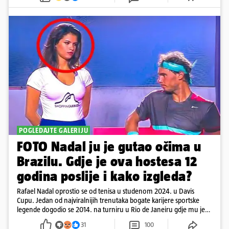
POGLEDAJTE GALERIJU
FOTO Nadal ju je gutao očima u
Brazilu. Gdje je ova hostesa 12
godina poslije i kako izgleda?
Rafael Nadal oprostio se od tenisa u studenom 2024. u Davis
Cupu. Jedan od najviralnijih trenutaka bogate karijere sportske
legende dogodio se 2014. na turniru u Rio de Janeiru gdje mu je
pažnju odvlačila ljepotica iza klupe
31
100