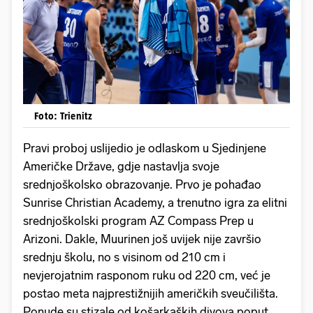
Foto: Trienitz
Pravi proboj uslijedio je odlaskom u Sjedinjene
Američke Države, gdje nastavlja svoje
srednjoškolsko obrazovanje. Prvo je pohađao
Sunrise Christian Academy, a trenutno igra za elitni
srednjoškolski program AZ Compass Prep u
Arizoni. Dakle, Muurinen još uvijek nije završio
srednju školu, no s visinom od 210 cm i
nevjerojatnim rasponom ruku od 220 cm, već je
postao meta najprestižnijih američkih sveučilišta.
Ponude su stizale od košarkaških divova poput