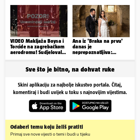
stigao odgovor građana
napuhao 3,3 promila...
Gospića
VIDEO Makljaža Boysa i
Ana iz 'Braka na prvu'
Torcide na zagrebačkom
danas je
aerodromu! Sudjelovalo
neprepoznatljiva:
je čak 50 huligana
Odselila je iz Hrvatske, a
ovako sad izgleda
Sve što je bitno, na dohvat ruke
Skini aplikaciju za najbolje iskustvo portala. Čitaj,
komentiraj i budi uvijek u toku s najnovijim vijestima.
Odaberi temu koju želiš pratiti
Primaj sve nove vijesti o temi i budi u tijeku