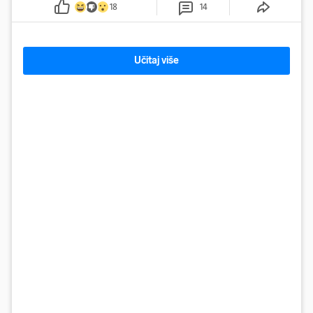
18
14
Učitaj više