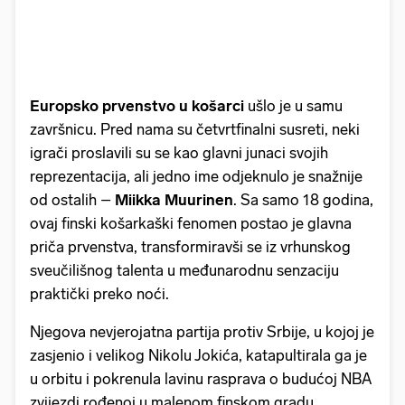
Europsko prvenstvo u košarci
ušlo je u samu
završnicu. Pred nama su četvrtfinalni susreti, neki
igrači proslavili su se kao glavni junaci svojih
reprezentacija, ali jedno ime odjeknulo je snažnije
od ostalih –
Miikka Muurinen
. Sa samo 18 godina,
ovaj finski košarkaški fenomen postao je glavna
priča prvenstva, transformiravši se iz vrhunskog
sveučilišnog talenta u međunarodnu senzaciju
praktički preko noći.
Njegova nevjerojatna partija protiv Srbije, u kojoj je
zasjenio i velikog Nikolu Jokića, katapultirala ga je
u orbitu i pokrenula lavinu rasprava o budućoj NBA
zvijezdi rođenoj u malenom finskom gradu