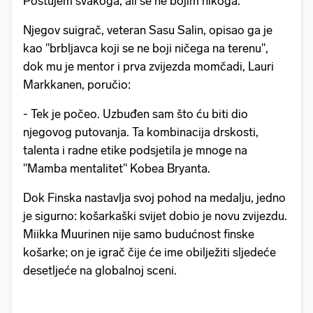
Poštujem svakoga, ali se ne bojim nikoga.
Njegov suigrač, veteran Sasu Salin, opisao ga je
kao "brbljavca koji se ne boji ničega na terenu",
dok mu je mentor i prva zvijezda momčadi, Lauri
Markkanen, poručio:
- Tek je počeo. Uzbuđen sam što ću biti dio
njegovog putovanja. Ta kombinacija drskosti,
talenta i radne etike podsjetila je mnoge na
"Mamba mentalitet" Kobea Bryanta.
Dok Finska nastavlja svoj pohod na medalju, jedno
je sigurno: košarkaški svijet dobio je novu zvijezdu.
Miikka Muurinen nije samo budućnost finske
košarke; on je igrač čije će ime obilježiti sljedeće
desetljeće na globalnoj sceni.