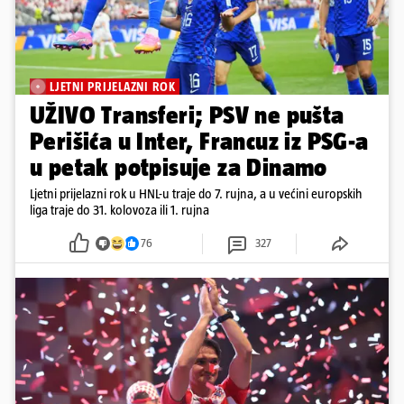
LJETNI PRIJELAZNI ROK
UŽIVO Transferi; PSV ne pušta
Perišića u Inter, Francuz iz PSG-a
u petak potpisuje za Dinamo
Ljetni prijelazni rok u HNL-u traje do 7. rujna, a u većini europskih
liga traje do 31. kolovoza ili 1. rujna
76
327