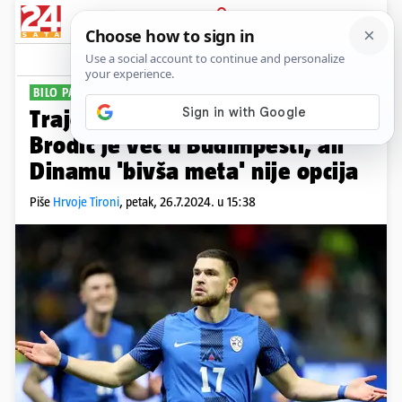
PRIJAVA
Sport
Komentari
63
BILO PA PROŠLO...
Traje potraga za napadačem:
Brodić je već u Budimpešti, ali
Dinamu 'bivša meta' nije opcija
Piše
Hrvoje Tironi
,
petak, 26.7.2024. u 15:38