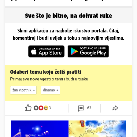
jer imam strategiju'
izbornika u svijetu
nogometa!
Sve što je bitno, na dohvat ruke
Skini aplikaciju za najbolje iskustvo portala. Čitaj,
komentiraj i budi uvijek u toku s najnovijim vijestima.
Odaberi temu koju želiš pratiti
Primaj sve nove vijesti o temi i budi u tijeku
žan vipotnik
dinamo
3
63