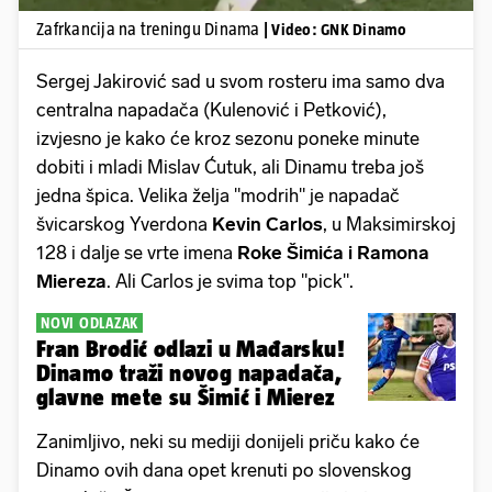
Zafrkancija na treningu Dinama
| Video: GNK Dinamo
Sergej Jakirović sad u svom rosteru ima samo dva
centralna napadača (Kulenović i Petković),
izvjesno je kako će kroz sezonu poneke minute
dobiti i mladi Mislav Ćutuk, ali Dinamu treba još
jedna špica. Velika želja "modrih" je napadač
švicarskog Yverdona
Kevin Carlos
, u Maksimirskoj
128 i dalje se vrte imena
Roke Šimića i Ramona
Miereza
. Ali Carlos je svima top "pick".
NOVI ODLAZAK
Fran Brodić odlazi u Mađarsku!
Dinamo traži novog napadača,
glavne mete su Šimić i Mierez
Zanimljivo, neki su mediji donijeli priču kako će
Dinamo ovih dana opet krenuti po slovenskog