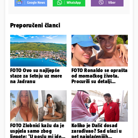
Preporučeni članci
FOTO Ovo su najljepše
FOTO Ronaldo se oprašta
staze za šetnju uz more
od momačkog života.
na Jadranu
Procurili su detalji
glamuroznog vjenčanja
FOTO Zlobnici kažu da je
Koliko je Dalić dosad
uspjela samo zbog
zarađivao? Sad ulazi u
ljepote: 'U poslu mi ide
pet najplaćenijih