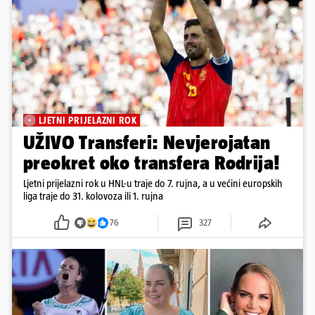
LJETNI PRIJELAZNI ROK
UŽIVO Transferi: Nevjerojatan
preokret oko transfera Rodrija!
Ljetni prijelazni rok u HNL-u traje do 7. rujna, a u većini europskih
liga traje do 31. kolovoza ili 1. rujna
76
327