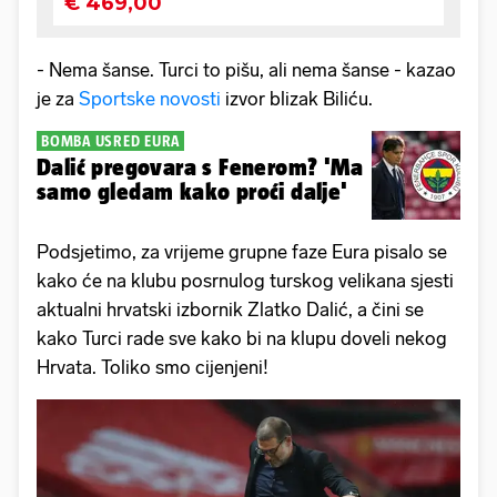
- Nema šanse. Turci to pišu, ali nema šanse - kazao
je za
Sportske novosti
izvor blizak Biliću.
BOMBA USRED EURA
Dalić pregovara s Fenerom? 'Ma
samo gledam kako proći dalje'
Podsjetimo, za vrijeme grupne faze Eura pisalo se
kako će na klubu posrnulog turskog velikana sjesti
aktualni hrvatski izbornik Zlatko Dalić, a čini se
kako Turci rade sve kako bi na klupu doveli nekog
Hrvata. Toliko smo cijenjeni!