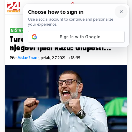
PRIJAVA
Sport
Komentari
10
NIŠTA OD TURSKE?
Turci preselili Bilića u Fener, ali
njegovi ljudi kažu: Gluposti...
Piše
Mislav Znaor
,
petak, 2.7.2021. u 18:35