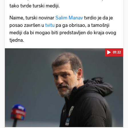
tako tvrde turski mediji.
Naime, turski novinar
Salim Manav
tvrdio je da je
posao završen u
tvitu
pa ga obrisao, a tamošnji
mediji da bi mogao biti predstavljen do kraja ovog
tjedna.
01:22
Pokretanje videa...