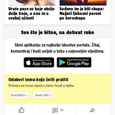
Vruće poze uz koje akcija
Suđeno im je biti skupa:
dulje traje, a ona će u
Najjači ljubavni parovi
svakoj uživati
po horoskopu
Sve što je bitno, na dohvat ruke
Skini aplikaciju za najbolje iskustvo portala. Čitaj,
komentiraj i budi uvijek u toku s najnovijim vijestima.
Odaberi temu koju želiš pratiti
Primaj sve nove vijesti o temi i budi u tijeku
fenerbahče
slaven bilić
10