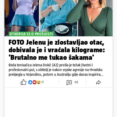
OTVORILA SE O PROŠLOSTI
FOTO Jelenu je zlostavljao otac,
dobivala je i vraćala kilograme:
'Brutalno me tukao šakama'
Bivša tenisačica Jelena Dokić (42) prošla je težak životni i
profesionalni put, s obitelji je nakon srpske agresije na Hrvatsku
prebjegla u Vojvodinu, potom u Australiju gdje danas inspirira
mnoge
17
48