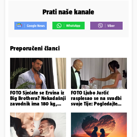
Prati naše kanale
Preporučeni članci
FOTO Sjećate se Ervina iz
FOTO Ljubo Jurčić
Big Brothera? Nekadašnji
rasplesao se na svadbi
zavodnik ima 180 kg,
svoje Tije: Pogledajte
evo kako izgleda
kako je izgledalo
vjenčanje...