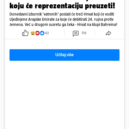
koju će reprezentaciju preuzeti!
Donedavni izbornik 'vatrenih' postati će treći Hrvat koji će voditi
Ujedinjene Arapske Emirate za koje će debitirati 24. rujna protiv
Jemena. Već u drugom susretu ga čeka - Hrvat na klupi Bahreina!
43
176
Učitaj više