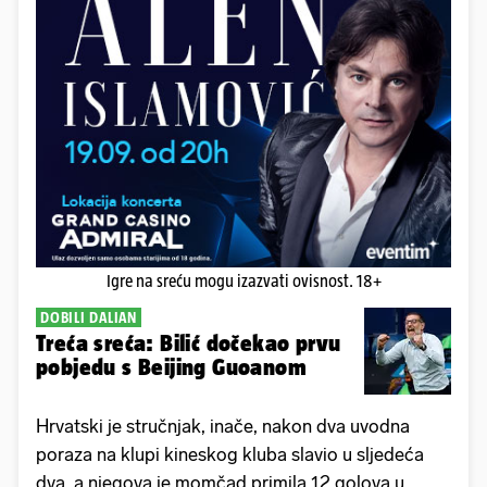
Igre na sreću mogu izazvati ovisnost. 18+
DOBILI DALIAN
Treća sreća: Bilić dočekao prvu
pobjedu s Beijing Guoanom
Hrvatski je stručnjak, inače, nakon dva uvodna
poraza na klupi kineskog kluba slavio u sljedeća
dva, a njegova je momčad primila 12 golova u