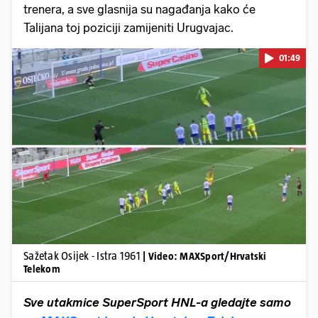
trenera, a sve glasnija su nagađanja kako će
Talijana toj poziciji zamijeniti Urugvajac.
01:49
Pokretanje videa...
Sažetak Osijek - Istra 1961
| Video: MAXSport/Hrvatski
Telekom
Sve utakmice SuperSport HNL-a gledajte samo