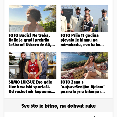
FOTO Badić? Ne treba,
FOTO Prije 11 godina
Halle je grudi prekrila
pjevala je himnu na
šeširom! Uskoro će 60,
mimohodu, evo kako
ljetuje u golim izdanjima
danas izgleda Mia
Negovetić
SAMO LUKSUZ Evo gdje
FOTO Žena s
žive hrvatski sportaši.
'najsavršenijim tijelom'
Od raskošnih kupaonica
pozirala je u bikiniju i
pa do privatnog kina
pokazala svoje bujne
obline...
Sve što je bitno, na dohvat ruke