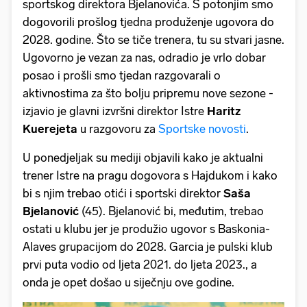
sportskog direktora Bjelanovića. S potonjim smo
dogovorili prošlog tjedna produženje ugovora do
2028. godine. Što se tiče trenera, tu su stvari jasne.
Ugovorno je vezan za nas, odradio je vrlo dobar
posao i prošli smo tjedan razgovarali o
aktivnostima za što bolju pripremu nove sezone -
izjavio je glavni izvršni direktor Istre
Haritz
Kuerejeta
u razgovoru za
Sportske novosti
.
U ponedjeljak su mediji objavili kako je aktualni
trener Istre na pragu dogovora s Hajdukom i kako
bi s njim trebao otići i sportski direktor
Saša
Bjelanović
(45). Bjelanović bi, međutim, trebao
ostati u klubu jer je produžio ugovor s Baskonia-
Alaves grupacijom do 2028. Garcia je pulski klub
prvi puta vodio od ljeta 2021. do ljeta 2023., a
onda je opet došao u siječnju ove godine.