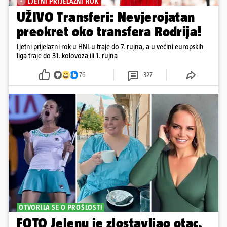
LJETNI PRIJELAZNI ROK
UŽIVO Transferi: Nevjerojatan
preokret oko transfera Rodrija!
Ljetni prijelazni rok u HNL-u traje do 7. rujna, a u većini europskih
liga traje do 31. kolovoza ili 1. rujna
76
327
OTVORILA SE O PROŠLOSTI
FOTO Jelenu je zlostavljao otac,