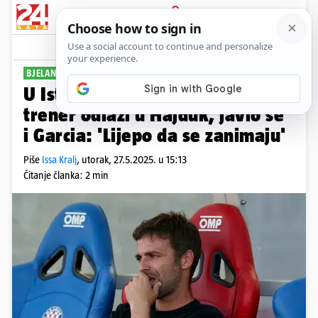
PRIJAVA
Sport
Komentari
37
BJELANOVIĆ POD UGOVOROM
U Istri oštri o glasinama da im
trener odlazi u Hajduk, javio se
i Garcia: 'Lijepo da se zanimaju'
Piše
Issa Kralj
,
utorak, 27.5.2025. u 15:13
Čitanje članka: 2 min