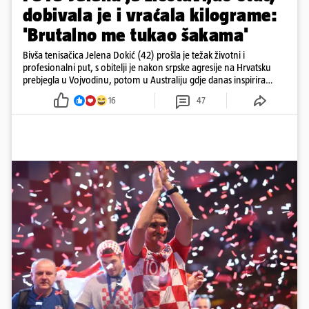
dobivala je i vraćala kilograme:
'Brutalno me tukao šakama'
Bivša tenisačica Jelena Dokić (42) prošla je težak životni i
profesionalni put, s obitelji je nakon srpske agresije na Hrvatsku
prebjegla u Vojvodinu, potom u Australiju gdje danas inspirira
mnoge
16
47