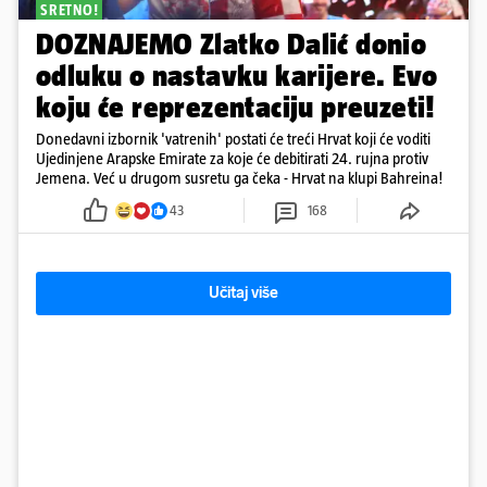
SRETNO!
DOZNAJEMO Zlatko Dalić donio
odluku o nastavku karijere. Evo
koju će reprezentaciju preuzeti!
Donedavni izbornik 'vatrenih' postati će treći Hrvat koji će voditi
Ujedinjene Arapske Emirate za koje će debitirati 24. rujna protiv
Jemena. Već u drugom susretu ga čeka - Hrvat na klupi Bahreina!
43
168
Učitaj više