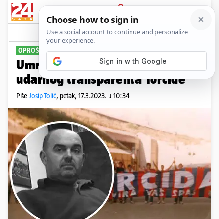
PRIJAVA
Sport
OPROŠTAJ OD UŠE
Umro Boris Jelović, autor prvog
udarnog transparenta Torcide
Piše
Josip Tolić
,
petak, 17.3.2023. u 10:34