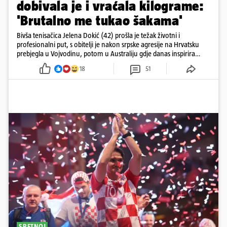
dobivala je i vraćala kilograme:
'Brutalno me tukao šakama'
Bivša tenisačica Jelena Dokić (42) prošla je težak životni i
profesionalni put, s obitelji je nakon srpske agresije na Hrvatsku
prebjegla u Vojvodinu, potom u Australiju gdje danas inspirira
mnoge
18
51
SRETNO!