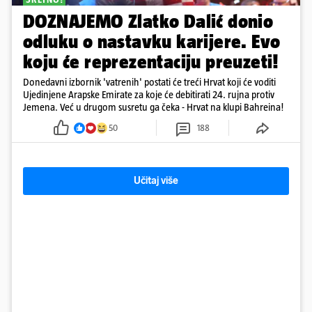
DOZNAJEMO Zlatko Dalić donio
odluku o nastavku karijere. Evo
koju će reprezentaciju preuzeti!
Donedavni izbornik 'vatrenih' postati će treći Hrvat koji će voditi
Ujedinjene Arapske Emirate za koje će debitirati 24. rujna protiv
Jemena. Već u drugom susretu ga čeka - Hrvat na klupi Bahreina!
50
188
Učitaj više