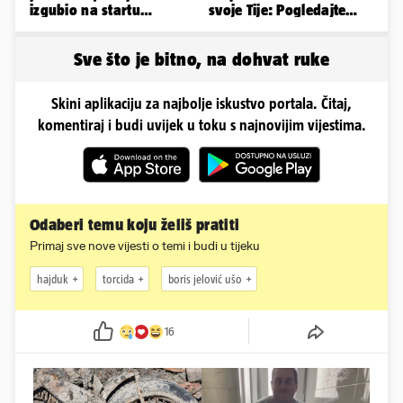
izgubio na startu
svoje Tije: Pogledajte
Ramljaka
kako je izgledalo
vjenčanje...
Sve što je bitno, na dohvat ruke
Skini aplikaciju za najbolje iskustvo portala. Čitaj,
komentiraj i budi uvijek u toku s najnovijim vijestima.
Odaberi temu koju želiš pratiti
Primaj sve nove vijesti o temi i budi u tijeku
hajduk
torcida
boris jelović ušo
16