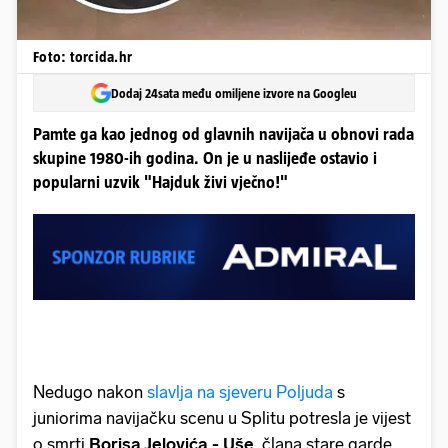
Foto: torcida.hr
Dodaj 24sata među omiljene izvore na Googleu
Pamte ga kao jednog od glavnih navijača u obnovi rada
skupine 1980-ih godina. On je u naslijeđe ostavio i
popularni uzvik "Hajduk živi vječno!"
Nedugo nakon
slavlja na sjeveru Poljuda
s
juniorima navijačku scenu u Splitu potresla je vijest
o smrti
Borisa Jelovića - Uše
, člana stare garde