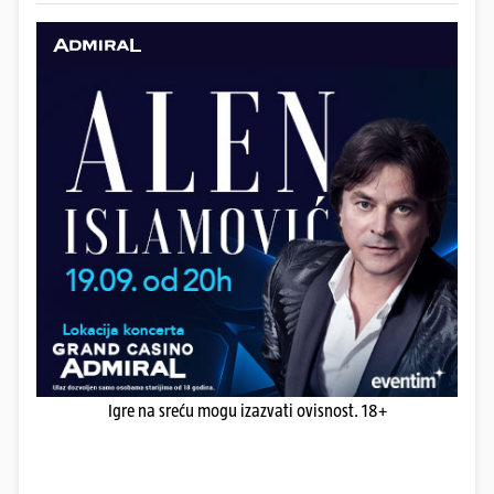
Igre na sreću mogu izazvati ovisnost. 18+