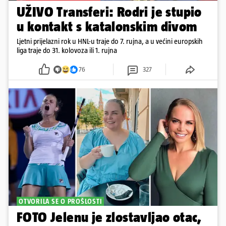
UŽIVO Transferi: Rodri je stupio
u kontakt s katalonskim divom
Ljetni prijelazni rok u HNL-u traje do 7. rujna, a u većini europskih
liga traje do 31. kolovoza ili 1. rujna
76
327
OTVORILA SE O PROŠLOSTI
FOTO Jelenu je zlostavljao otac,