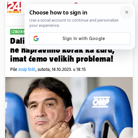
PRIJAVA
Sport
Komentari
62
IZBORNIK RAZMIŠLJA O PROMJENAMA
Dalić: Nema alibija. Ako sutra
ne napravimo korak ka Euru,
imat ćemo velikih problema!
Piše
Josip Tolić
,
subota, 14.10.2023. u 18:15