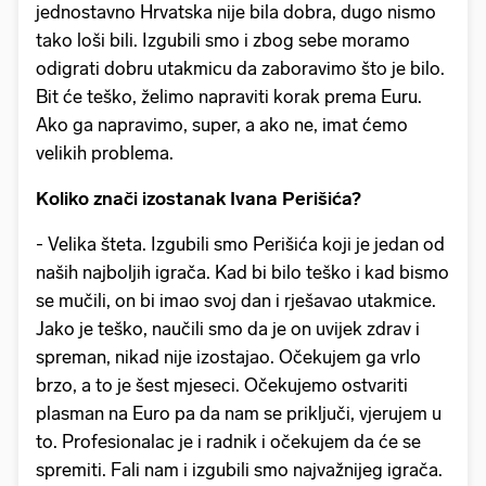
jednostavno Hrvatska nije bila dobra, dugo nismo
tako loši bili. Izgubili smo i zbog sebe moramo
odigrati dobru utakmicu da zaboravimo što je bilo.
Bit će teško, želimo napraviti korak prema Euru.
Ako ga napravimo, super, a ako ne, imat ćemo
velikih problema.
Koliko znači izostanak Ivana Perišića?
- Velika šteta. Izgubili smo Perišića koji je jedan od
naših najboljih igrača. Kad bi bilo teško i kad bismo
se mučili, on bi imao svoj dan i rješavao utakmice.
Jako je teško, naučili smo da je on uvijek zdrav i
spreman, nikad nije izostajao. Očekujem ga vrlo
brzo, a to je šest mjeseci. Očekujemo ostvariti
plasman na Euro pa da nam se priključi, vjerujem u
to. Profesionalac je i radnik i očekujem da će se
spremiti. Fali nam i izgubili smo najvažnijeg igrača.