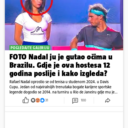
POGLEDAJTE GALERIJU
FOTO Nadal ju je gutao očima u
Brazilu. Gdje je ova hostesa 12
godina poslije i kako izgleda?
Rafael Nadal oprostio se od tenisa u studenom 2024. u Davis
Cupu. Jedan od najviralnijih trenutaka bogate karijere sportske
legende dogodio se 2014. na turniru u Rio de Janeiru gdje mu je
pažnju odvlačila ljepotica iza klupe
31
100