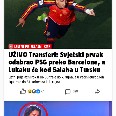
LJETNI PRIJELAZNI ROK
UŽIVO Transferi: Svjetski prvak
odabrao PSG preko Barcelone, a
Lukaku će kod Salaha u Tursku
Ljetni prijelazni rok u HNL-u traje do 7. rujna, a u većini europskih
liga traje do 31. kolovoza ili 1. rujna
77
328