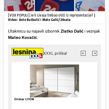
[VOX POPULI] Je li Livaja trebao otići iz reprezentacije?
|
Video: Ante Buškulić i Mato Galić/24sata
Utakmicu su najavili izbornik
Zlatko Dalić
i veznjak
Mateo Kovačić
.