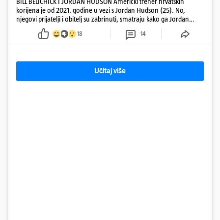
BILL BELICHICK I JORDAN HUDSON Američki trener hrvatskih
korijena je od 2021. godine u vezi s Jordan Hudson (25). No,
njegovi prijatelji i obitelj su zabrinuti, smatraju kako ga Jordan
kontrolira
18
14
Učitaj više