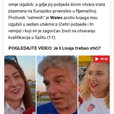
smije izgubiti, a gdje joj pobjeda širom otvara vrata
plasmana na Europsko prvenstvo u Njemačkoj.
Protivnik "vatrenih" je
Wales
protiv kojega nisu
izgubili u sedam utakmica (četiri pobjede i tri
remija) i koji im je zagorčao život na otvaranju
kvalifikacija u Splitu (1-1).
POGLEDAJTE VIDEO: Je li Livaja trebao otići?
01:32
Pokretanje videa...