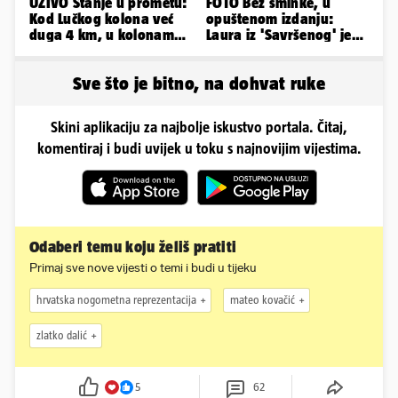
UŽIVO Stanje u prometu:
FOTO Bez šminke, u
Kod Lučkog kolona već
opuštenom izdanju:
duga 4 km, u kolonama
Laura iz 'Savršenog' je
se vozi prema moru
objavila fotke sa svog
odmora
Sve što je bitno, na dohvat ruke
Skini aplikaciju za najbolje iskustvo portala. Čitaj,
komentiraj i budi uvijek u toku s najnovijim vijestima.
Odaberi temu koju želiš pratiti
Primaj sve nove vijesti o temi i budi u tijeku
hrvatska nogometna reprezentacija
mateo kovačić
zlatko dalić
5
62