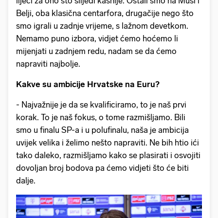
liječi za ono što slijedi kasnije. Ostali smo na Musi i
Belji, oba klasična centarfora, drugačije nego što
smo igrali u zadnje vrijeme, s lažnom devetkom.
Nemamo puno izbora, vidjet ćemo hoćemo li
mijenjati u zadnjem redu, nadam se da ćemo
napraviti najbolje.
Kakve su ambicije Hrvatske na Euru?
- Najvažnije je da se kvalificiramo, to je naš prvi
korak. To je naš fokus, o tome razmišljamo. Bili
smo u finalu SP-a i u polufinalu, naša je ambicija
uvijek velika i želimo nešto napraviti. Ne bih htio ići
tako daleko, razmišljamo kako se plasirati i osvojiti
dovoljan broj bodova pa ćemo vidjeti što će biti
dalje.