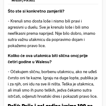
Midzor/PIXSELL
Što ste si konkretno zamjerili?
- Krenuli smo dosta loše i nismo bili pravi i
agresivni u duelu. Sve je krenulo loše i bili smo
neefikasni prema naprijed. Nije bilo dobro, imamo
sutra važnu utakmicu da popravimo dojam i
pokažemo pravo lice.
Koliko će ova utakmica biti slična onoj prije
četiri godine u Walesu?
- Očekujem sličnu, borbenu utakmicu, ako ne uđeš
čvrsto oni te kazne. Igraju na duge lopte, publika je
i za njih, oni idu na sve ili ništa. Teška je utakmica,
ali imali smo ih puno teških, jedva čekamo sutra
istrčati, odjenuti hrvatski dres i pokazati pravo lice.
Dalić: Dvije i pol godine jurimo 100 na