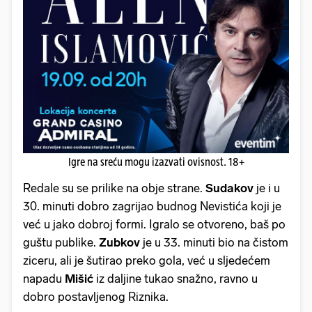
Igre na sreću mogu izazvati ovisnost. 18+
Redale su se prilike na obje strane.
Sudakov
je i u
30. minuti dobro zagrijao budnog Nevistića koji je
već u jako dobroj formi. Igralo se otvoreno, baš po
guštu publike.
Zubkov
je u 33. minuti bio na čistom
ziceru, ali je šutirao preko gola, već u sljedećem
napadu
Mišić
iz daljine tukao snažno, ravno u
dobro postavljenog Riznika.