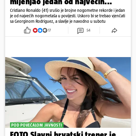
mijenjao jedan od najvećih...
Cristiano Ronaldo (41) srušio je brojne nogometne rekorde i jedan
je od najvećih nogometaša u povijesti. Uskoro bi se trebao vjenčati
sa Georginom Rodriguez, a slavlje je navodno u subotu
17
54
POD POVEĆALOM JAVNOSTI
FOTO Slavni hrvatski trener je