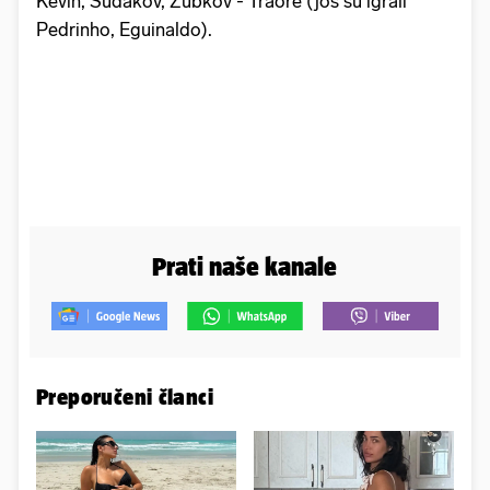
Kevin, Sudakov, Zubkov - Traore (još su igrali
Pedrinho, Eguinaldo).
Prati naše kanale
Preporučeni članci