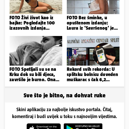
FOTO Živi život kao iz
FOTO Bez šminke, u
bajke: Pogledajte 100
opuštenom izdanju:
izazovnih izdanja
Laura iz 'Savršenog' je
Ronaldove Georgine
objavila fotke sa svog
odmora
FOTO Spetljali su se na
Rekord svih rekorda: U
Krku dok su bili djeca,
splitsku bolnicu doveden
završilo je burno. Ona
muškarac s čak 6,2
sad želi 50 milijuna eura
promila alkohola u krvi!
Sve što je bitno, na dohvat ruke
Skini aplikaciju za najbolje iskustvo portala. Čitaj,
komentiraj i budi uvijek u toku s najnovijim vijestima.