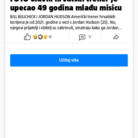
upecao 49 godina mlađu misicu
BILL BELICHICK I JORDAN HUDSON Američki trener hrvatskih
korijena je od 2021. godine u vezi s Jordan Hudson (25). No,
njegovi prijatelji i obitelj su zabrinuti, smatraju kako ga Jordan
kontrolira
18
17
Učitaj više