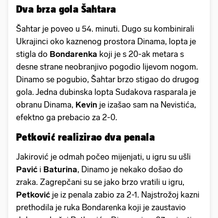
Dva brza gola Šahtara
Šahtar je poveo u 54. minuti. Dugo su kombinirali
Ukrajinci oko kaznenog prostora Dinama, lopta je
stigla do
Bondarenka
koji je s 20-ak metara s
desne strane neobranjivo pogodio lijevom nogom.
Dinamo se pogubio, Šahtar brzo stigao do drugog
gola. Jedna dubinska lopta Sudakova rasparala je
obranu Dinama,
Kevin
je izašao sam na Nevistića,
efektno ga prebacio za 2-0.
Petković realizirao dva penala
Jakirović je odmah počeo mijenjati, u igru su ušli
Pavić
i
Baturina
, Dinamo je nekako došao do
zraka. Zagrepčani su se jako brzo vratili u igru,
Petković
je iz penala zabio za 2-1. Najstrožoj kazni
prethodila je ruka Bondarenka koji je zaustavio