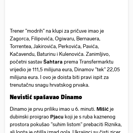
Trener "modrih" na klupi za pričuve imao je
Zagorca, Filipovića, Ogiwaru, Bernauera,
Torrentea, Jakirovića, Perkovića, Pavića,
Kačavendu, Baturinu i Kulenovića. Zanimljivo,
početni sastav
Šahtara
prema Transfermarktu
vrijedio je 111,5 milijuna eura, Dinamov "tek" 22,05
milijuna eura. I ovo je doista biti pravi ispit za
trenutačnu snagu hrvatskog prvaka.
Nevistić spašavao Dinamo
Dinamo je prvu priliku imao u 6. minuti.
Mišić
je
dubinski proigrao
Pjacu
koji je s ruba kaznenog
prostora pokušao "suhim listom" prebaciti Riznika,
ali lopta je otišla iznad gola. Ukrajinci su čisti zicer