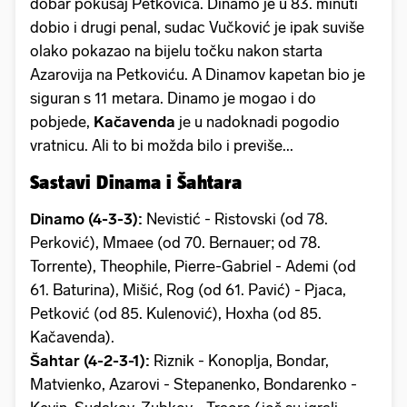
dobar pokušaj Petkovića. Dinamo je u 83. minuti
dobio i drugi penal, sudac Vučković je ipak suviše
olako pokazao na bijelu točku nakon starta
Azarovija na Petkoviću. A Dinamov kapetan bio je
siguran s 11 metara. Dinamo je mogao i do
pobjede,
Kačavenda
je u nadoknadi pogodio
vratnicu. Ali to bi možda bilo i previše...
Sastavi Dinama i Šahtara
Dinamo (4-3-3):
Nevistić - Ristovski (od 78.
Perković), Mmaee (od 70. Bernauer; od 78.
Torrente), Theophile, Pierre-Gabriel - Ademi (od
61. Baturina), Mišić, Rog (od 61. Pavić) - Pjaca,
Petković (od 85. Kulenović), Hoxha (od 85.
Kačavenda).
Šahtar (4-2-3-1):
Riznik - Konoplja, Bondar,
Matvienko, Azarovi - Stepanenko, Bondarenko -