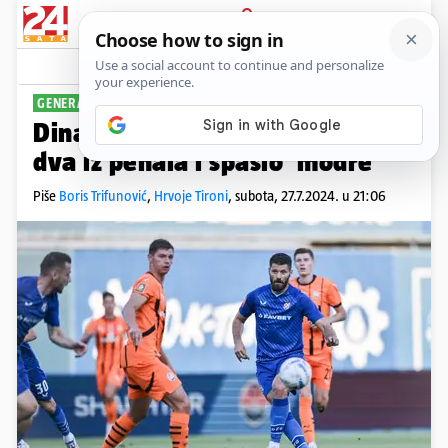
PRIJAVA
Sport
Komentari
233
GENERALNA PROBA
Dinamo - Šahtar 2-2: Petko dao
dva iz penala i spasio 'modre'
Piše
Boris Trifunović
,
Hrvoje Tironi
,
subota, 27.7.2024. u 21:06