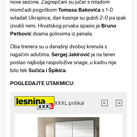
nove sezone. Zagrepčani su jučer s mladom
momčadi pogotkom
Tomasa Bakovića
s 1-0
svladali Ukrajince, dan kasnije su gubili 2-0 pa ipak
izvukli remi. Hrvatskog prvaka spasio je
Bruno
Petković
dvama golovima iz penala.
Oba trenera su u današnji dvoboj krenula s
najjačim adutima.
Sergej
Jakirović
je na teren
poslao najbolje raspoložive snage, u kadru nije
bilo tek
Sučića i Špikića
.
POGLEDAJTE UTAKMICU: