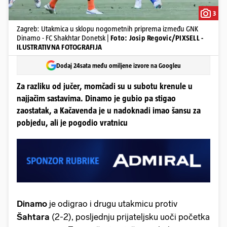
3
Zagreb: Utakmica u sklopu nogometnih priprema između GNK
Dinamo - FC Shakhtar Donetsk |
Foto: Josip Regovic/PIXSELL -
ILUSTRATIVNA FOTOGRAFIJA
Dodaj 24sata među omiljene izvore na Googleu
Za razliku od jučer, momčadi su u subotu krenule u
najjačim sastavima. Dinamo je gubio pa stigao
zaostatak, a Kačavenda je u nadoknadi imao šansu za
pobjedu, ali je pogodio vratnicu
Dinamo
je odigrao i drugu utakmicu protiv
Šahtara
(2-2), posljednju prijateljsku uoči početka