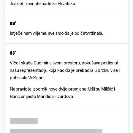
Još četiri minute nade za Hrvatsku.
88'
Istječe nam vrijeme, sve smo dalje od četvrtfinala.
83'
Viče i skače Budimir u svom prostoru, pokušava podignuti
našu reprezentaciju koja kao da je prebacila u brzinu više i
pritisnula Velšane.
Napravio je izbornik nove dvije promjene. Ušli su Milišić i
Barić umjesto Mandića i Durdova.