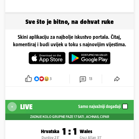
Sve što je bitno, na dohvat ruke
Skini aplikaciju za najbolje iskustvo portala. Čitaj,
komentiraj i budi uvijek u toku s najnovijim vijestima.
3
13
LIVE
Samo najvažniji događaji
ZADNJE KOLO GRUPNE FAZE
17 SATI
, ACHNAS, CIPAR
1
:
1
Hrvatska
Wales
Durdov 23'
Cruz Allan 31'