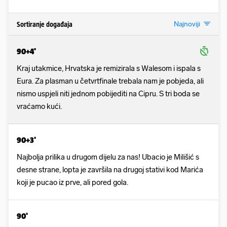
Najnoviji
Sortiranje događaja
90+4'
Kraj utakmice, Hrvatska je remizirala s Walesom i ispala s
Eura. Za plasman u četvrtfinale trebala nam je pobjeda, ali
nismo uspjeli niti jednom pobijediti na Cipru. S tri boda se
vraćamo kući.
90+3'
Najbolja prilika u drugom dijelu za nas! Ubacio je Milišić s
desne strane, lopta je završila na drugoj stativi kod Marića
koji je pucao iz prve, ali pored gola.
90'