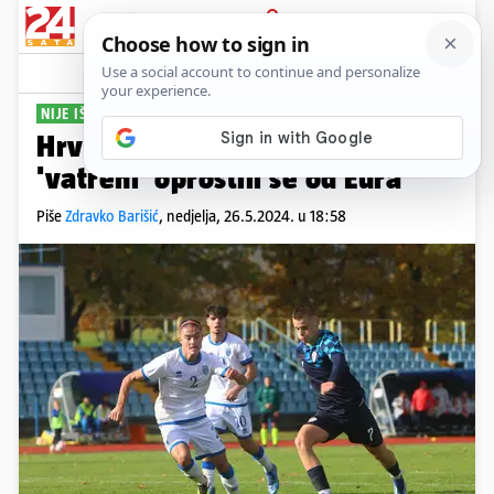
PRIJAVA
Sport
Komentari
13
NIJE IŠLO
Hrvatska U-17 - Wales 1-1: Mladi
'vatreni' oprostili se od Eura
Piše
Zdravko Barišić
,
nedjelja, 26.5.2024. u 18:58