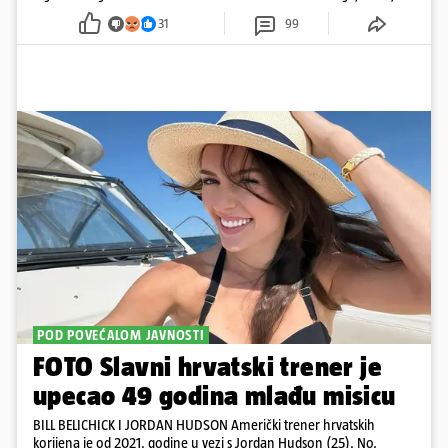
pažnju odvlačila ljepotica iza klupe
31
99
POD POVEĆALOM JAVNOSTI
FOTO Slavni hrvatski trener je
upecao 49 godina mlađu misicu
BILL BELICHICK I JORDAN HUDSON Američki trener hrvatskih
korijena je od 2021. godine u vezi s Jordan Hudson (25). No,