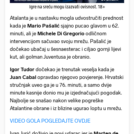
Igre na sreću mogu izazvati ovisnost. 18+
Atalanta je u nastavku mogla udvostručiti prednost
kada je
Mario Pašalić
sjajno pucao glavom u 62.
minuti, ali je
Michele Di Gregorio
odličnom
intervencijom sačuvao svoju mrežu. Pašalić je
dočekao ubačaj u šesnaesterac i ciljao gornji lijevi
kut, ali golman Juventusa je obranio.
Igor
Tudor
dočekao je trenutak veselja kada je
Juan Cabal
opravdao njegovo povjerenje. Hrvatski
stručnjak uveo ga je u 76. minuti, a samo dvije
minute kasnije donio mu je izjednačujući pogodak.
Najbolje se snašao nakon velike pogreške
Atalantine obrane i iz blizine ugurao loptu u mrežu.
VIDEO GOLA POGLEDAJTE OVDJE
Ivan Jurić doživio je novi udarac jer je
Marten de