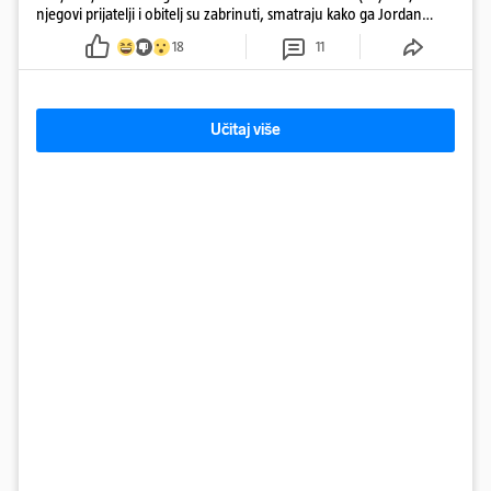
njegovi prijatelji i obitelj su zabrinuti, smatraju kako ga Jordan
kontrolira
18
11
Učitaj više