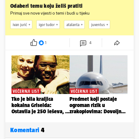
Odaberi temu koju želiš pratiti
Primaj sve nove vijesti o temi i budi u tijeku
ivan jurić
igor tudor
atalanta
juventus
1
4
Komentari
4