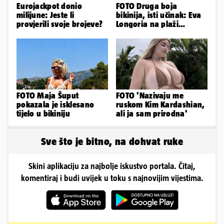
Eurojackpot donio
FOTO Druga boja
milijune: Jeste li
bikinija, isti učinak: Eva
provjerili svoje brojeve?
Longoria na plaži
pipkala svoje zanosne
obline
FOTO Maja Šuput
FOTO 'Nazivaju me
pokazala je isklesano
ruskom Kim Kardashian,
tijelo u bikiniju
ali ja sam prirodna'
Sve što je bitno, na dohvat ruke
Skini aplikaciju za najbolje iskustvo portala. Čitaj,
komentiraj i budi uvijek u toku s najnovijim vijestima.