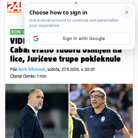
PRIJAVA
Sport
Komentari
4
REMI U DERBIJU HRVATA
VIDEO Juventus - Atalanta 1-1:
Cabal vratio Tudoru osmijeh na
lice, Jurićeve trupe pokleknule
Piše
Boris Trifunović
,
subota, 27.9.2025. u 20:01
Čitanje članka: 1 min