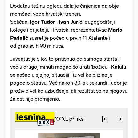
Dodatnu težinu ogledu dala je činjenica da obje
momčadi vode hrvatski treneri,
Splićani
Igor
Tudor
i
Ivan
Jurić
, dugogodišnji
kolege i prijatelji. Hrvatski reprezentativac
Mario
Pašalić
susret je počeo u prvih 11 Atalante i
odigrao svih 90 minuta.
Juventus je silovito pritisnuo od samoga starta i
već u drugoj minuti mogao šokirati 'božicu'.
Kalulu
se našao u sjajnoj situaciji i iz velike blizine je
pogodio stativu. Već nakon 80-ak sekundi Tudor je
proživio veliko uzbuđenje, ali rezultat se na njegovu
žalost nije promijenio.