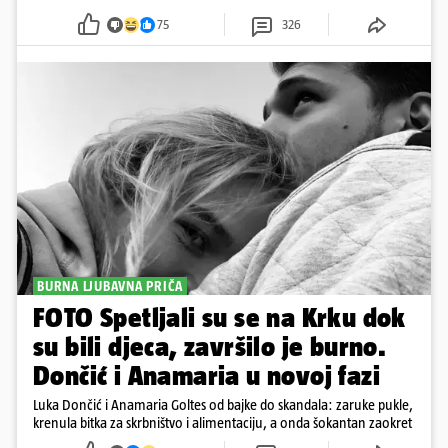
75
326
BURNA LJUBAVNA PRIČA
FOTO Spetljali su se na Krku dok
su bili djeca, završilo je burno.
Dončić i Anamaria u novoj fazi
Luka Dončić i Anamaria Goltes od bajke do skandala: zaruke pukle,
krenula bitka za skrbništvo i alimentaciju, a onda šokantan zaokret