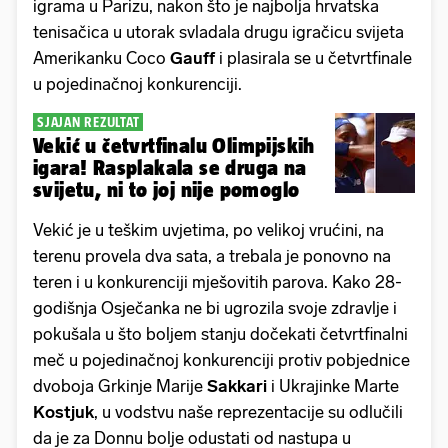
igrama u Parizu, nakon što je najbolja hrvatska
tenisačica u utorak svladala drugu igračicu svijeta
Amerikanku Coco
Gauff
i plasirala se u četvrtfinale
u pojedinačnoj konkurenciji.
SJAJAN REZULTAT
Vekić u četvrtfinalu Olimpijskih
igara! Rasplakala se druga na
svijetu, ni to joj nije pomoglo
Vekić je u teškim uvjetima, po velikoj vrućini, na
terenu provela dva sata, a trebala je ponovno na
teren i u konkurenciji mješovitih parova. Kako 28-
godišnja Osječanka ne bi ugrozila svoje zdravlje i
pokušala u što boljem stanju dočekati četvrtfinalni
meč u pojedinačnoj konkurenciji protiv pobjednice
dvoboja Grkinje Marije
Sakkari
i Ukrajinke Marte
Kostjuk
, u vodstvu naše reprezentacije su odlučili
da je za Donnu bolje odustati od nastupa u