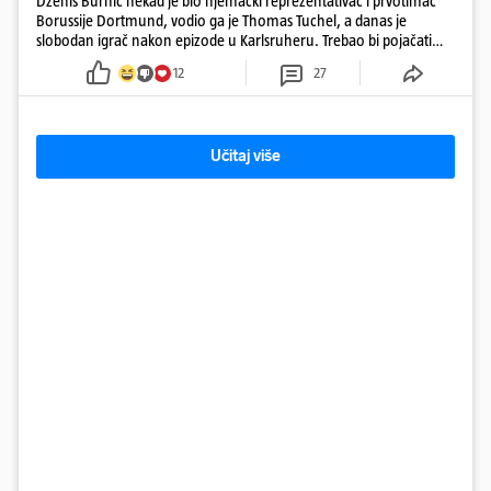
Dženis Burnić nekad je bio njemački reprezentativac i prvotimac
Borussije Dortmund, vodio ga je Thomas Tuchel, a danas je
slobodan igrač nakon epizode u Karlsruheru. Trebao bi pojačati
konkurenciju u veznom redu
12
27
Učitaj više