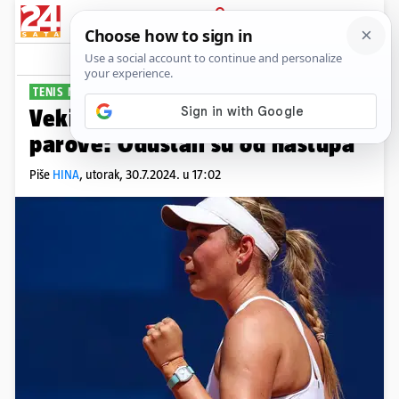
PRIJAVA
Sport
Komentari
6
TENIS NA OI
Vekić i Pavić ne igraju mješovite
parove: Odustali su od nastupa
Piše
HINA
,
utorak, 30.7.2024. u 17:02