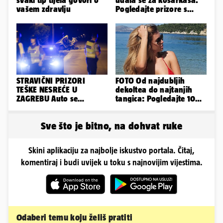
svaki tip tijela govori o
udala se za košarkaša.
vašem zdravlju
Pogledajte prizore s
bajkovitog vjenčanja
STRAVIČNI PRIZORI
FOTO Od najdubljih
TEŠKE NESREĆE U
dekoltea do najtanjih
ZAGREBU Auto se
tangica: Pogledajte 100
prepolovio, čovjek
seksi izdanja Lidije Bačić
poginuo
Sve što je bitno, na dohvat ruke
Skini aplikaciju za najbolje iskustvo portala. Čitaj,
komentiraj i budi uvijek u toku s najnovijim vijestima.
Odaberi temu koju želiš pratiti