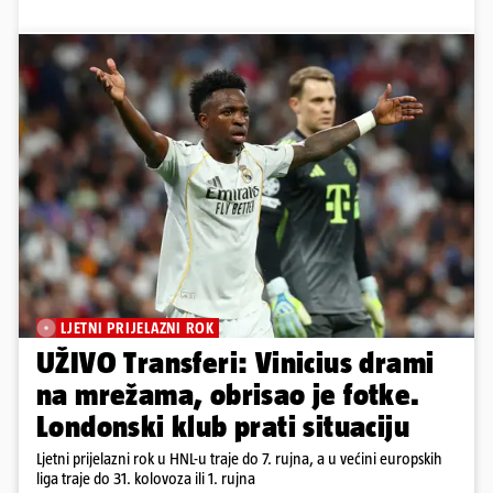
LJETNI PRIJELAZNI ROK
UŽIVO Transferi: Vinicius drami
na mrežama, obrisao je fotke.
Londonski klub prati situaciju
Ljetni prijelazni rok u HNL-u traje do 7. rujna, a u većini europskih
liga traje do 31. kolovoza ili 1. rujna