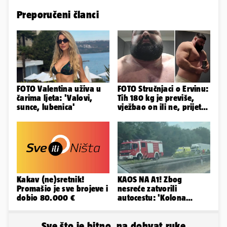
Preporučeni članci
FOTO Valentina uživa u
FOTO Stručnjaci o Ervinu:
čarima ljeta: 'Valovi,
Tih 180 kg je previše,
sunce, lubenica'
vježbao on ili ne, prijete
mu mnoge komplikacije
Kakav (ne)sretnik!
KAOS NA A1! Zbog
Promašio je sve brojeve i
nesreće zatvorili
dobio 80.000 €
autocestu: 'Kolona
prema Zagrebu je oko 9
km...'
Sve što je bitno, na dohvat ruke