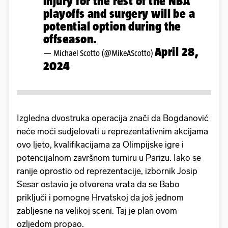
injury for the rest of the NBA
playoffs and surgery will be a
potential option during the
offseason.
April 28,
— Michael Scotto (@MikeAScotto)
2024
Izgledna dvostruka operacija znači da Bogdanović
neće moći sudjelovati u reprezentativnim akcijama
ovo ljeto, kvalifikacijama za Olimpijske igre i
potencijalnom završnom turniru u Parizu. Iako se
ranije oprostio od reprezentacije, izbornik Josip
Sesar ostavio je otvorena vrata da se Babo
priključi i pomogne Hrvatskoj da još jednom
zabljesne na velikoj sceni. Taj je plan ovom
ozljedom propao.