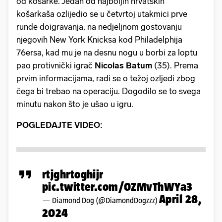
od košarke. Jedan od najboljih hrvatskih
košarkaša ozlijedio se u četvrtoj utakmici prve
runde doigravanja, na nedjeljnom gostovanju
njegovih New York Knicksa kod Philadelphija
76ersa, kad mu je na desnu nogu u borbi za loptu
pao protivnički igrač
Nicolas Batum
(35). Prema
prvim informacijama, radi se o težoj ozljedi zbog
čega bi trebao na operaciju. Dogodilo se to svega
minutu nakon što je ušao u igru.
POGLEDAJTE VIDEO:
rtjghrtoghijr
pic.twitter.com/0ZMvThWYa3
April 28,
— Diamond Dog (@DiamondDogzzz)
2024