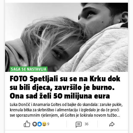
SAGA SE NASTAVLJA
FOTO Spetljali su se na Krku dok
su bili djeca, završilo je burno.
Ona sad želi 50 milijuna eura
Luka Dončić i Anamaria Goltes od bajke do skandala: zaruke pukle,
krenula bitka za skrbništvo i alimentaciju i izgledalo je da će proći
sve sporazumnim rješenjem, ali Goltes je šokirala novom tužbom
u Sloveniji
9
36