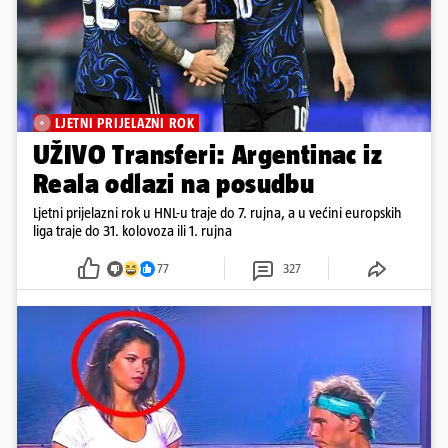
LJETNI PRIJELAZNI ROK
UŽIVO Transferi: Argentinac iz
Reala odlazi na posudbu
Ljetni prijelazni rok u HNL-u traje do 7. rujna, a u većini europskih
liga traje do 31. kolovoza ili 1. rujna
77
327