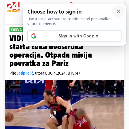
PRIJAVA
Sport
Komentari
3
KAKVA ŠTETA
VIDEO Bogdanovića zbog ovog
starta čeka dvostruka
operacija. Otpada misija
povratka za Pariz
Piše
Josip Tolić
,
utorak, 30.4.2024. u 19:47