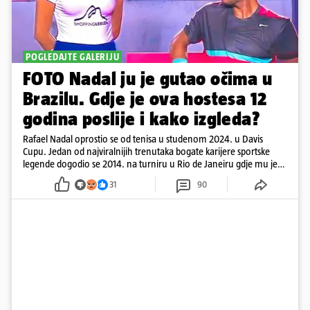
POGLEDAJTE GALERIJU
FOTO Nadal ju je gutao očima u
Brazilu. Gdje je ova hostesa 12
godina poslije i kako izgleda?
Rafael Nadal oprostio se od tenisa u studenom 2024. u Davis
Cupu. Jedan od najviralnijih trenutaka bogate karijere sportske
legende dogodio se 2014. na turniru u Rio de Janeiru gdje mu je
pažnju odvlačila ljepotica iza klupe
31
90