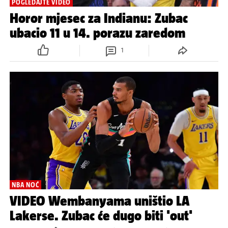
POGLEDAJTE VIDEO
Horor mjesec za Indianu: Zubac
ubacio 11 u 14. porazu zaredom
1
NBA NOĆ
VIDEO Wembanyama uništio LA
Lakerse. Zubac će dugo biti 'out'