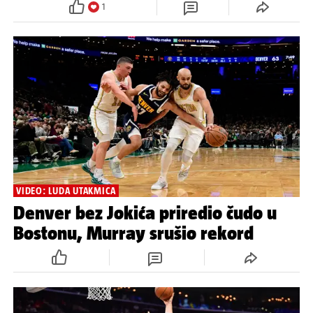
1
VIDEO: LUDA UTAKMICA
Denver bez Jokića priredio čudo u
Bostonu, Murray srušio rekord