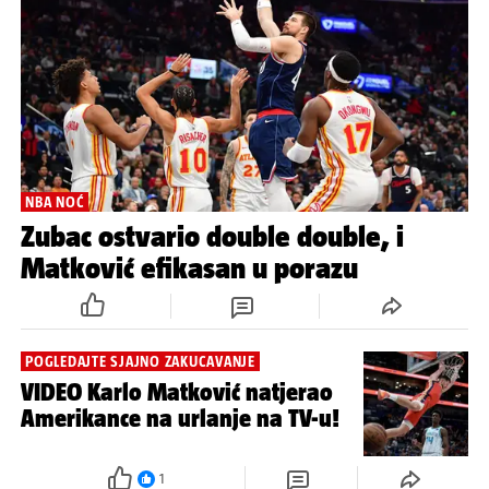
NBA NOĆ
Zubac ostvario double double, i
Matković efikasan u porazu
POGLEDAJTE SJAJNO ZAKUCAVANJE
VIDEO Karlo Matković natjerao
Amerikance na urlanje na TV-u!
1