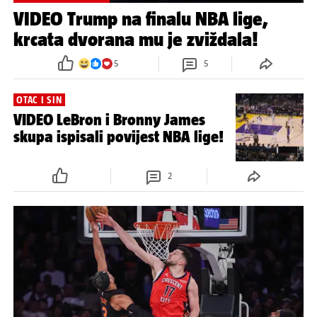
VIDEO Trump na finalu NBA lige,
krcata dvorana mu je zviždala!
5
5
OTAC I SIN
VIDEO LeBron i Bronny James
skupa ispisali povijest NBA lige!
2