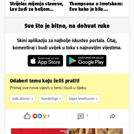
Strijelac mijenja stavove,
Thompsona u Imotskom:
Lav žudi za boljom
Evo kako je bilo...
plaćom, Bik je rastresen
Sve što je bitno, na dohvat ruke
Skini aplikaciju za najbolje iskustvo portala. Čitaj,
komentiraj i budi uvijek u toku s najnovijim vijestima.
Odaberi temu koju želiš pratiti
Primaj sve nove vijesti o temi i budi u tijeku
xabi alonso
bundesliga
bayer leverkusen
8
1