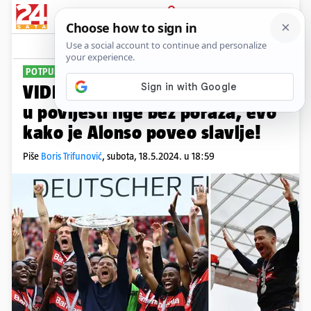
PRIJAVA
Sport
Komentari
1
POTPUNA LUDNICA
VIDEO Čudesni Leverkusen prvi
u povijesti lige bez poraza, evo
kako je Alonso poveo slavlje!
Piše
Boris Trifunović
,
subota, 18.5.2024. u 18:59