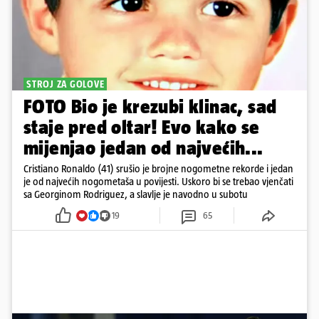
STROJ ZA GOLOVE
FOTO Bio je krezubi klinac, sad
staje pred oltar! Evo kako se
mijenjao jedan od najvećih...
Cristiano Ronaldo (41) srušio je brojne nogometne rekorde i jedan
je od najvećih nogometaša u povijesti. Uskoro bi se trebao vjenčati
sa Georginom Rodriguez, a slavlje je navodno u subotu
19
65