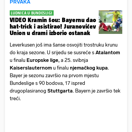
PRVAKA
LUDNICA U BUNDESLIGI
VIDEO Kramin šou: Bayernu dao
hat-trick i asistirao! Juranovićev
Union u drami izborio ostanak
Leverkusen još ima šanse osvojiti trostruku krunu
do kraja sezone. U srijedu se susreće s
Atalantom
u finalu
Europske lige,
a 25. svibnja
Kaiserslauternom
u finalu
njemačkog
kupa
.
Bayer je sezonu završio na prvom mjestu
Bundeslige s 90 bodova, 17 ispred
drugoplasiranog
Stuttgarta
. Bayern je završio tek
treći.