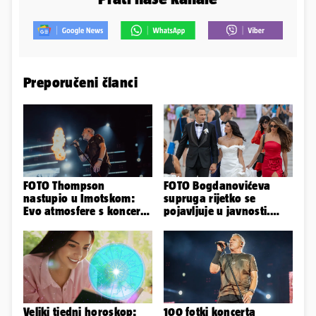
Preporučeni članci
FOTO Thompson
FOTO Bogdanovićeva
nastupio u Imotskom:
supruga rijetko se
Evo atmosfere s koncerta
pojavljuje u javnosti.
na Gospinom docu
Ovako im je izgledalo
vjenčanje
Veliki tjedni horoskop:
100 fotki koncerta