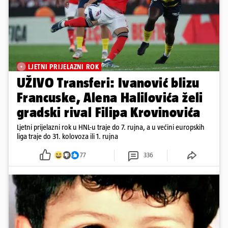
LJETNI PRIJELAZNI ROK
UŽIVO Transferi: Ivanović blizu
Francuske, Alena Halilovića želi
gradski rival Filipa Krovinovića
Ljetni prijelazni rok u HNL-u traje do 7. rujna, a u većini europskih
liga traje do 31. kolovoza ili 1. rujna
77
336