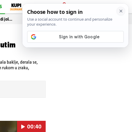
S
PRIJAVA
idi još…
nutim
la baklje, derala se,
m rukom u zraku,
00:40