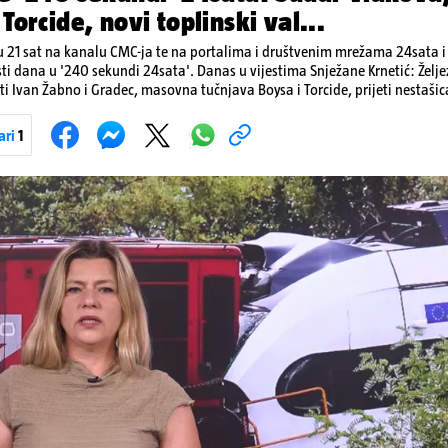
Torcide, novi toplinski val...
 21 sat na kanalu CMC-ja te na portalima i društvenim mrežama 24sata i V
sti dana u '240 sekundi 24sata'. Danas u vijestima Snježane Krnetić: Želj
i Ivan Žabno i Gradec, masovna tučnjava Boysa i Torcide, prijeti nestašic
ari
1
Pokretanje videa...