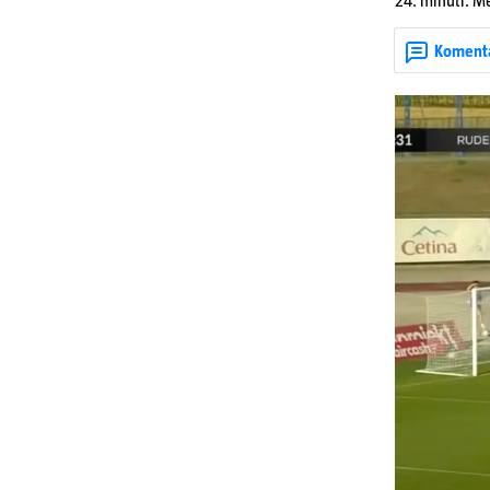
24. minuti. Me
zabio hat-tric
Gorici upisao 
Koment
je Ilečić u 84