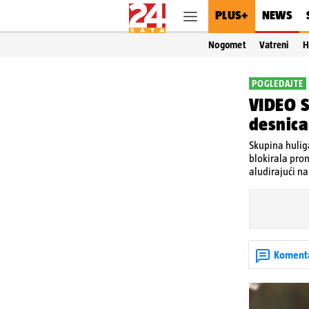
PLUS+
NEWS
Nogomet
Vatreni
H
POGLEDAJTE
VIDEO S
desnic
Skupina huliga
blokirala pro
aludirajući na
Koment