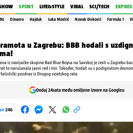
SHOW
SPORT
LIFE&STYLE
VIRAL
SCI/TECH
EXPRES
NL
Dinamo
Hajduk
Luka Modrić
Novak Đoković
Formula 1
V
ramota u Zagrebu: BBB hodali s uzdig
ama!
na iz navijačke skupine Bad Blue Boysa na Savskoj je cesti u Zagrebu baca
met te narušavala javni red i mir. Također, hodali su s podignutom desno
 fašistički pozdrav iz Drugog svjetskog rata
Dodaj 24sata među omiljene izvore na Googleu
ari
246