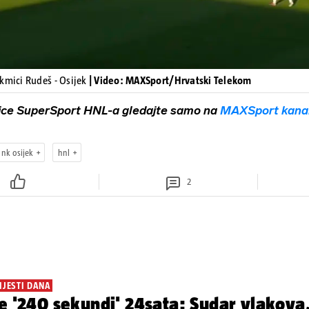
kmici Rudeš - Osijek
| Video: MAXSport/Hrvatski Telekom
ice SuperSport HNL-a gledajte samo na
MAXSport kana
nk osijek
hnl
2
IJESTI DANA
e '240 sekundi' 24sata: Sudar vlakova