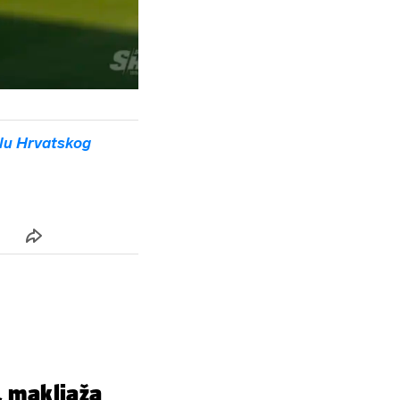
lu Hrvatskog
, makljaža