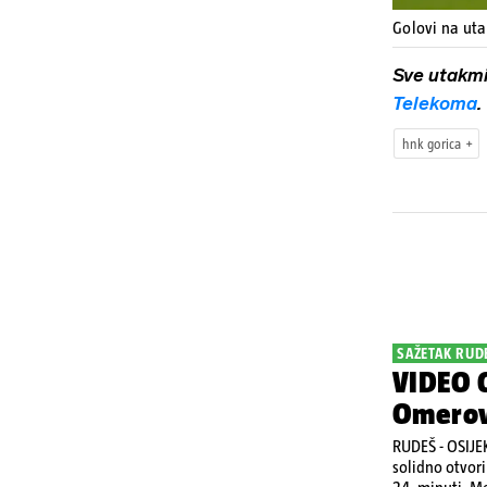
Golovi na ut
Sve utakm
Telekoma
.
hnk gorica
SAŽETAK RUDE
VIDEO G
Omerovi
RUDEŠ - OSIJEK
solidno otvori