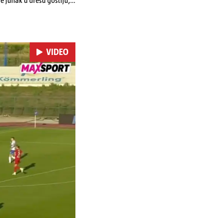
je junak u dresu gostiju,
tu strijelaca u velikoj
tka u dresu Rudeša zabio
VIDEO