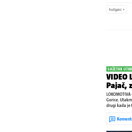
huligani
SAŽETAK UTA
VIDEO L
Pajač, 
LOKOMOTIVA - 
Gorice. Utakmic
drugi kada je 
kontru pred kr
Koment