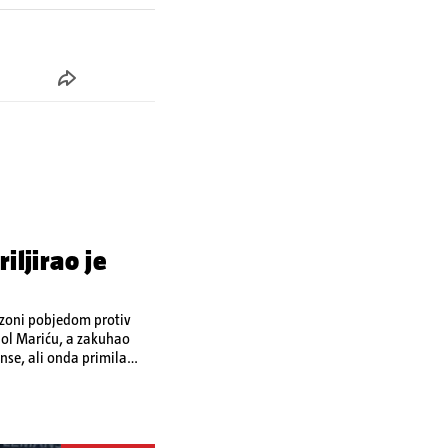
iljirao je
ezoni pobjedom protiv
riću, a zakuhao
anse, ali onda primila