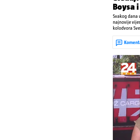
Boysa i 
Svakog dana u
najnovije vije
kolodvora Svet
Koment