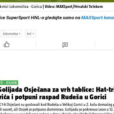
akmici Lokomotiva - Gorica
| Video: MAXSport/Hrvatski Telekom
ice SuperSport HNL-a gledajte samo na
MAXSport kana
lokomotiva
hnl
Š - OSIJEK
olijada Osječana za vrh tablice: Hat-tr
ća i potpuni raspad Rudeša u Gorici
 1-6 Osječani su gostovali kod Rudeša u Velikoj Gorici u 2. kolu domaćeg
li susret, ali Osijek je potpuno dominirao. Golijadu je pokrenuo Leon u 12.