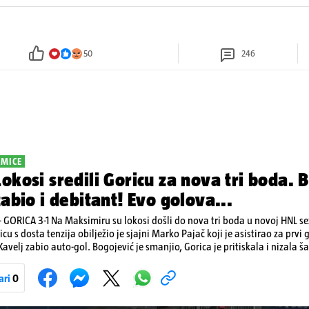
50
246
KMICE
okosi sredili Goricu za nova tri boda. Br
zabio i debitant! Evo golova...
GORICA 3-1 Na Maksimiru su lokosi došli do nova tri boda u novoj HNL s
u s dosta tenzija obilježio je sjajni Marko Pajač koji je asistirao za prvi gol Ma
Kavelj zabio auto-gol. Bogojević je smanjio, Gorica je pritiskala i nizala š
aj. Lokosi sele na vrh tablice s Osijekom
ari
0