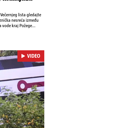
ečernjeg lista gledajte
eznička nesreća između
a vode kraj Požege...
VIDEO