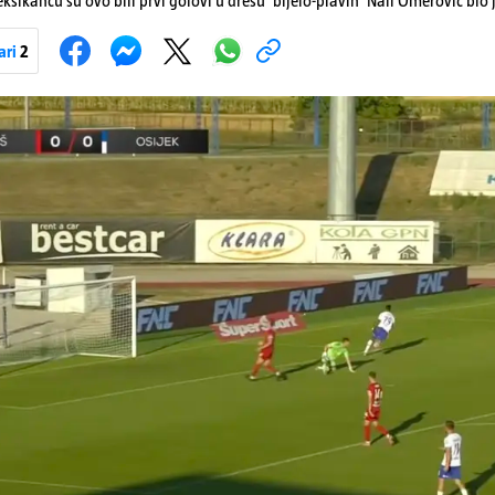
ksikancu su ovo bili prvi golovi u dresu 'bijelo-plavih' Nail Omerović bio 
k. Mrežu golmana Rudeša tresao je u 41., 44. minuti i 81. minuti. U dugu lis
se i Arnel Jakupović golom u 69. minuti. Utješni gol za smanjenje zaosta
ari
2
. minuti. Osijek je s tri boda na prvom mjestu tablice HNL-a
Pokretanje videa...