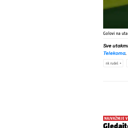
Golovi na uta
Sve utakm
Telekoma
.
nk rudeš
NAJVAŽNIJE V
Gledajt