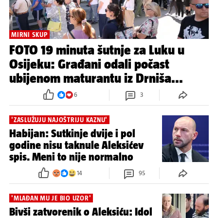
MIRNI SKUP
FOTO 19 minuta šutnje za Luku u
Osijeku: Građani odali počast
ubijenom maturantu iz Drniša...
6
3
'ZASLUŽUJU NAJOŠTRIJU KAZNU'
Habijan: Sutkinje dvije i pol
godine nisu taknule Aleksićev
spis. Meni to nije normalno
14
95
'MLAĐAN MU JE BIO UZOR'
Bivši zatvorenik o Aleksiću: Idol