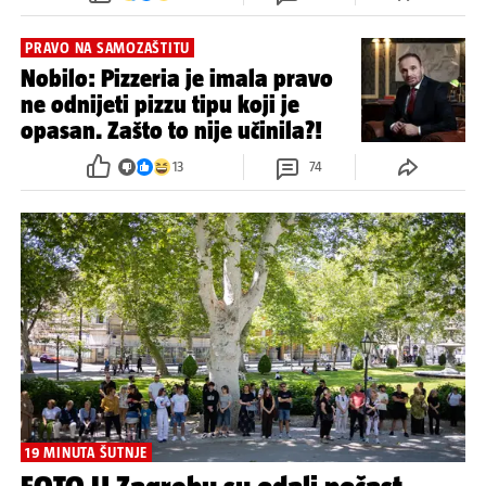
PRAVO NA SAMOZAŠTITU
Nobilo: Pizzeria je imala pravo
ne odnijeti pizzu tipu koji je
opasan. Zašto to nije učinila?!
13
74
19 MINUTA ŠUTNJE