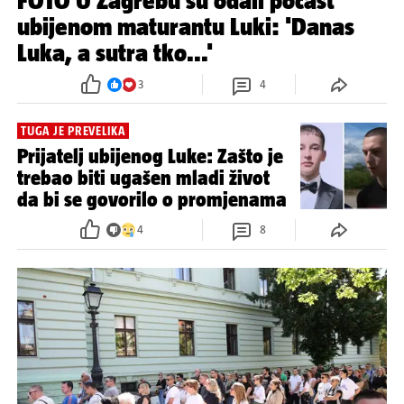
FOTO U Zagrebu su odali počast
ubijenom maturantu Luki: 'Danas
Luka, a sutra tko...'
3
4
TUGA JE PREVELIKA
Prijatelj ubijenog Luke: Zašto je
trebao biti ugašen mladi život
da bi se govorilo o promjenama
4
8