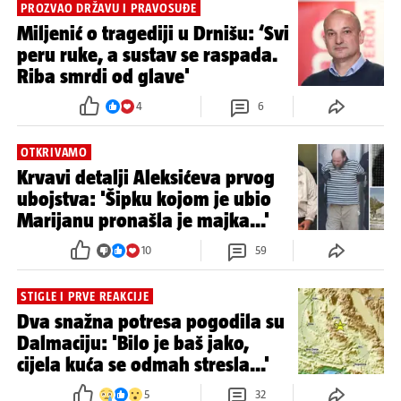
PROZVAO DRŽAVU I PRAVOSUĐE
Miljenić o tragediji u Drnišu: ‘Svi
peru ruke, a sustav se raspada.
Riba smrdi od glave'
4
6
OTKRIVAMO
Krvavi detalji Aleksićeva prvog
ubojstva: 'Šipku kojom je ubio
Marijanu pronašla je majka...'
10
59
STIGLE I PRVE REAKCIJE
Dva snažna potresa pogodila su
Dalmaciju: 'Bilo je baš jako,
cijela kuća se odmah stresla...'
5
32