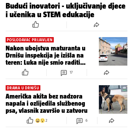
Budući inovatori - uključivanje djece
i učenika u STEM edukacije
POSLODAVAC PRIJAVLJEN
Nakon ubojstva maturanta u
Drnišu inspekcija je izišla na
teren: Luka nije smio raditi...
17
DRAMA U DRNIŠU
Američka akita bez nadzora
napala i ozlijedila službenog
psa, vlasnik završio u zatvoru
2
6