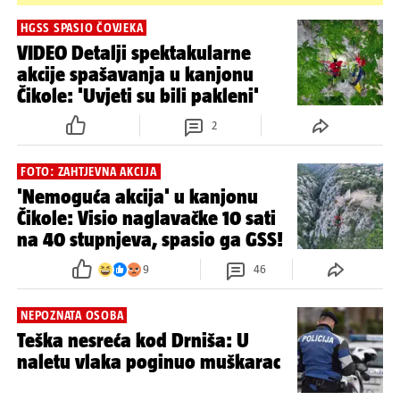
HGSS SPASIO ČOVJEKA
VIDEO Detalji spektakularne
akcije spašavanja u kanjonu
Čikole: 'Uvjeti su bili pakleni'
2
FOTO: ZAHTJEVNA AKCIJA
'Nemoguća akcija' u kanjonu
Čikole: Visio naglavačke 10 sati
na 40 stupnjeva, spasio ga GSS!
9
46
NEPOZNATA OSOBA
Teška nesreća kod Drniša: U
naletu vlaka poginuo muškarac