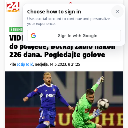
PRIJAVA
Sport
Komentari
15
ŠIBENIK POPIO ČETIRI
VIDEO Dinamovci se prošetali
do pobjede, Bočkaj zabio nakon
226 dana. Pogledajte golove
Piše
Josip Tolić
,
nedjelja, 14.5.2023. u 21:25