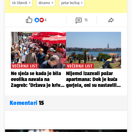
nk šibenik
dinamo
petar bočkaj
4
15
Komentari
15