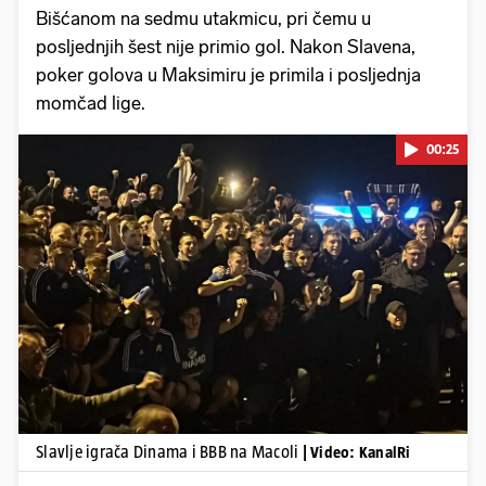
Bišćanom na sedmu utakmicu, pri čemu u
posljednjih šest nije primio gol. Nakon Slavena,
poker golova u Maksimiru je primila i posljednja
momčad lige.
00:25
Pokretanje videa...
Slavlje igrača Dinama i BBB na Macoli
| Video: KanalRi