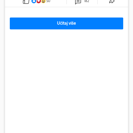
50
182
Učitaj više