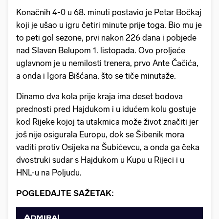
Konačnih 4-0 u 68. minuti postavio je Petar Bočkaj
koji je ušao u igru četiri minute prije toga. Bio mu je
to peti gol sezone, prvi nakon 226 dana i pobjede
nad Slaven Belupom 1. listopada. Ovo proljeće
uglavnom je u nemilosti trenera, prvo Ante Čačića,
a onda i Igora Bišćana, što se tiče minutaže.
Dinamo dva kola prije kraja ima deset bodova
prednosti pred Hajdukom i u idućem kolu gostuje
kod Rijeke kojoj ta utakmica može život značiti jer
još nije osigurala Europu, dok se Šibenik mora
vaditi protiv Osijeka na Šubićevcu, a onda ga čeka
dvostruki sudar s Hajdukom u Kupu u Rijeci i u
HNL-u na Poljudu.
POGLEDAJTE SAŽETAK: