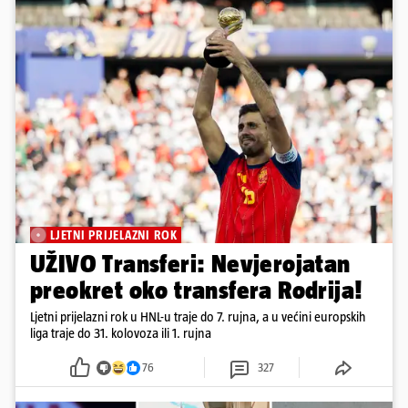
LJETNI PRIJELAZNI ROK
UŽIVO Transferi: Nevjerojatan
preokret oko transfera Rodrija!
Ljetni prijelazni rok u HNL-u traje do 7. rujna, a u većini europskih
liga traje do 31. kolovoza ili 1. rujna
76
327