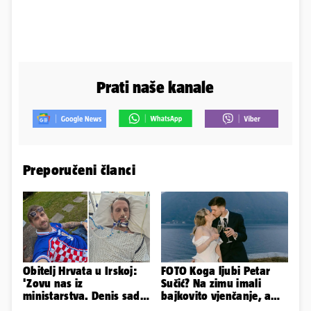
Prati naše kanale
Preporučeni članci
Obitelj Hrvata u Irskoj:
FOTO Koga ljubi Petar
'Zovu nas iz
Sučić? Na zimu imali
ministarstva. Denis sada
bajkovito vjenčanje, a
ima temperaturu. Strah
sada je na svijet stigao -