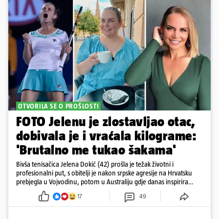
OTVORILA SE O PROŠLOSTI
FOTO Jelenu je zlostavljao otac,
dobivala je i vraćala kilograme:
'Brutalno me tukao šakama'
Bivša tenisačica Jelena Dokić (42) prošla je težak životni i
profesionalni put, s obitelji je nakon srpske agresije na Hrvatsku
prebjegla u Vojvodinu, potom u Australiju gdje danas inspirira
mnoge
17
49