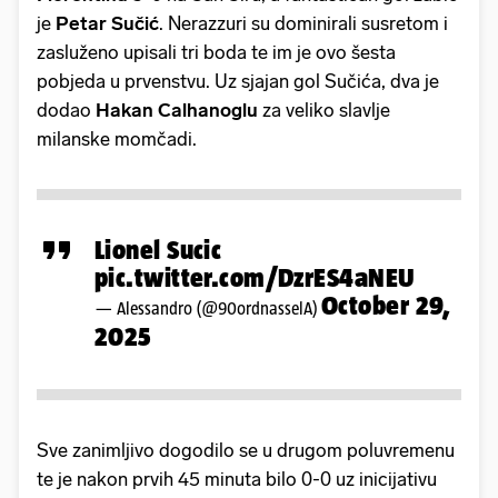
je
Petar Sučić
. Nerazzuri su dominirali susretom i
zasluženo upisali tri boda te im je ovo šesta
pobjeda u prvenstvu. Uz sjajan gol Sučića, dva je
dodao
Hakan Calhanoglu
za veliko slavlje
milanske momčadi.
Lionel Sucic
pic.twitter.com/DzrES4aNEU
October 29,
— Alessandro (@90ordnasselA)
2025
Sve zanimljivo dogodilo se u drugom poluvremenu
te je nakon prvih 45 minuta bilo 0-0 uz inicijativu