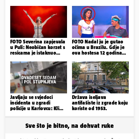
FOTO Severina zapjevala
FOTO Nadal ju je gutao
u Puli: Neobičan korzet s
očima u Brazilu. Gdje je
resicama je istaknuo
ova hostesa 12 godina
njezine vitke noge...
poslije i kako izgleda?
Javljaju se svjedoci
Država iseljava
incidenta u zgradi
antifašiste iz zgrade koju
policije u Karlovcu: Klima
koriste od 1953.
je radila, rekli su da
izađemo
Sve što je bitno, na dohvat ruke