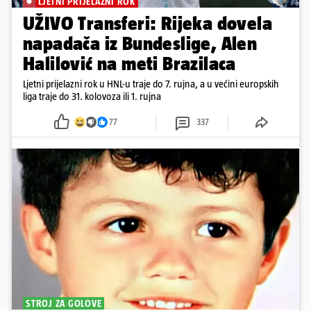
LJETNI PRIJELAZNI ROK
UŽIVO Transferi: Rijeka dovela
napadača iz Bundeslige, Alen
Halilović na meti Brazilaca
Ljetni prijelazni rok u HNL-u traje do 7. rujna, a u većini europskih
liga traje do 31. kolovoza ili 1. rujna
77
337
STROJ ZA GOLOVE