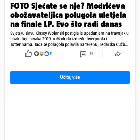
FOTO Sjećate se nje? Modrićeva
obožavateljica polugola uletjela
na finale LP. Evo što radi danas
Svjetsku slavu Kinsey Wolanski postigla je upadanjem na travnjak u
finalu Lige prvaka 2019. u Madridu između Liverpoola i
Tottenhama. Tada se polugola pojavila na terenu, redarska služba
ju je lovila po travnjaku, a njezine fotografije obišle su svijet.
11
35
Učitaj više