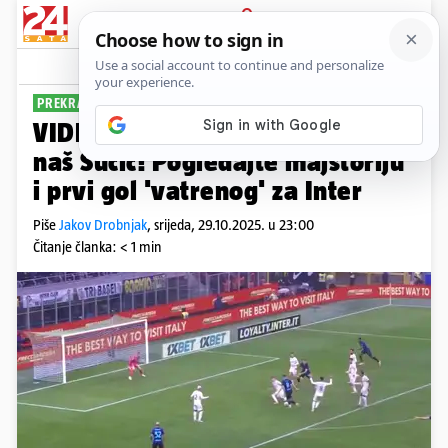
PRIJAVA
Sport
Komentari
16
PREKRASAN GOL
VIDEO Je li ovo Messi? Ne, to je
naš Sučić! Pogledajte majstoriju
i prvi gol 'vatrenog' za Inter
Piše
Jakov Drobnjak
,
srijeda, 29.10.2025. u 23:00
Čitanje članka: < 1 min