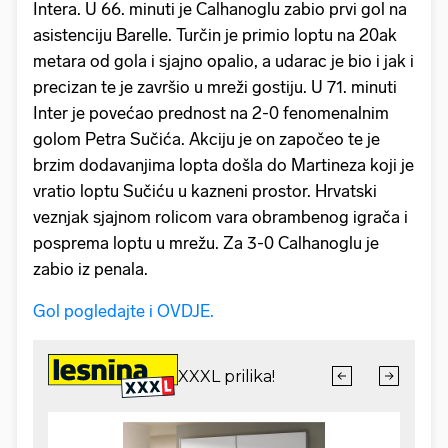
Intera. U 66. minuti je Calhanoglu zabio prvi gol na
asistenciju Barelle. Turčin je primio loptu na 20ak
metara od gola i sjajno opalio, a udarac je bio i jak i
precizan te je završio u mreži gostiju. U 71. minuti
Inter je povećao prednost na 2-0 fenomenalnim
golom Petra Sučića. Akciju je on započeo te je
brzim dodavanjima lopta došla do Martineza koji je
vratio loptu Sučiću u kazneni prostor. Hrvatski
veznjak sjajnom rolicom vara obrambenog igrača i
posprema loptu u mrežu. Za 3-0 Calhanoglu je
zabio iz penala.
Gol pogledajte i OVDJE.