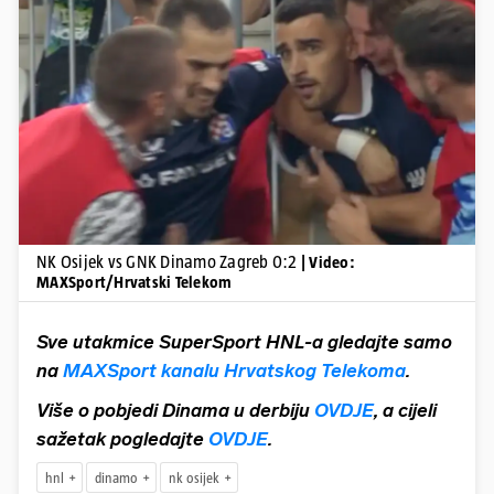
Pokretanje videa...
NK Osijek vs GNK Dinamo Zagreb 0:2
| Video:
MAXSport/Hrvatski Telekom
Sve utakmice SuperSport HNL-a gledajte samo
na
MAXSport kanalu Hrvatskog Telekoma
.
Više o pobjedi Dinama u derbiju
OVDJE
, a cijeli
sažetak pogledajte
OVDJE
.
hnl
dinamo
nk osijek