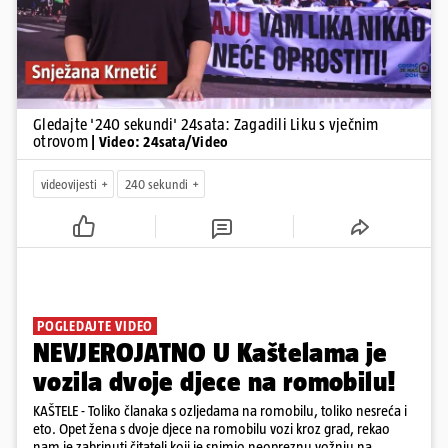
Gledajte '240 sekundi' 24sata: Zagadili Liku s vječnim
otrovom
| Video: 24sata/Video
videovijesti
240 sekundi
POGLEDAJTE VIDEO
NEVJEROJATNO U Kaštelama je
vozila dvoje djece na romobilu!
KAŠTELE - Toliko članaka s ozljedama na romobilu, toliko nesreća i
eto. Opet žena s dvoje djece na romobilu vozi kroz grad, rekao
nam je zabrinuti čitatelj koji je snimio neopreznu vožnju na