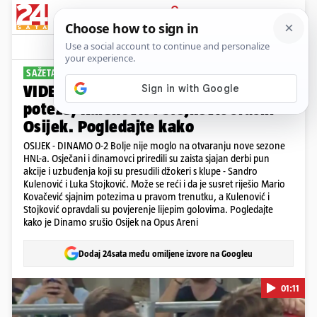
PRIJAVA
Sport
Komentari
30
SAŽETAK DERBIJA
VIDEO Kovačević povukao prave
poteze, Kulenović i Stojković srušili
Osijek. Pogledajte kako
OSIJEK - DINAMO 0-2 Bolje nije moglo na otvaranju nove sezone
HNL-a. Osječani i dinamovci priredili su zaista sjajan derbi pun
akcije i uzbuđenja koji su presudili džokeri s klupe - Sandro
Kulenović i Luka Stojković. Može se reći i da je susret riješio Mario
Kovačević sjajnim potezima u pravom trenutku, a Kulenović i
Stojković opravdali su povjerenje lijepim golovima. Pogledajte
kako je Dinamo srušio Osijek na Opus Areni
Dodaj 24sata među omiljene izvore na Googleu
01:11