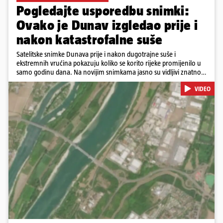
Pogledajte usporedbu snimki:
Ovako je Dunav izgledao prije i
nakon katastrofalne suše
Satelitske snimke Dunava prije i nakon dugotrajne suše i
ekstremnih vrućina pokazuju koliko se korito rijeke promijenilo u
samo godinu dana. Na novijim snimkama jasno su vidljivi znatno
veći pješčani sprudovi i sužene vodene površine, što svjedoči o
VIDEO
povijesno niskim vodostajima. Promjene su zabilježene duž cijelog
toka, od Njemačke i Austrije, preko Slovačke, Hrvatske i Srbije, do
Rumunjske i Bugarske. Snimke je tijekom ljeta 2025. i 2026.
zabilježio satelit Sentinel-2 u sklopu programa Europske unije
Copernicus.
Pokretanje videa...