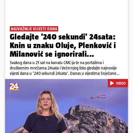
NAJVAŽNIJE VIJESTI DANA
Gledajte '240 sekundi' 24sata:
Knin u znaku Oluje, Plenković i
Milanović se ignorirali...
Svakog dana u 21 sat na kanalu CMC-ja te na portalima i
društvenim mrežama 24sata i Večernjeg lista gledajte najnovije
vijesti dana u '240 sekundi 24sata'. Danas u vijestima Snježane
Krnetić: Hrvatska je obilježila 31. obljetnicu Oluje, a pažnju je
VIDEO
privuklo ignoriranje predsjednika Zorana Milanovića i premijera
Andreja Plenkovića u Kninu. Donosimo i detalje o većim
braniteljskim mirovinama, apelu obitelji Hrvata u komi u Irskoj,
upozorenjima nakon nove tragedije na električnom romobilu te
smanjenju proizvodnje u nuklearnoj elektrani Krško.
Pokretanje videa...