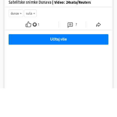
Satelitske snimke Dunava
| Video: 24sata/Reuters
dunav
suša
1
7
Učitaj više