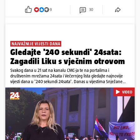
9
30
NAJVAŽNIJE VIJESTI DANA
Gledajte '240 sekundi' 24sata:
Zagadili Liku s vječnim otrovom
Svakog dana u 21 sat na kanalu CMC-ja te na portalima i
društvenim mrežama 24sata i Večernjeg lista gledajte najnovije
vijesti dana u '240 sekundi 24sata'. Danas u vijestima Snježane
Krnetić: Lika teško zagađena s 37.000 tona opasnog otpada, Troje
VIDEO
poginulih u nesreći u Zagrebu, Uhićen načelnik Svetog Ivana
Žabna, Borba za život Denisa Vejzovića, Krajaču režu ovlasti: Slijedi
otkaz...
Pokretanje videa...