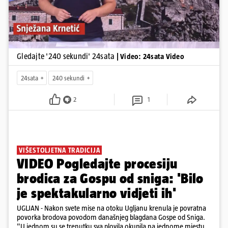
Gledajte '240 sekundi' 24sata
| Video: 24sata Video
24sata
240 sekundi
2
1
VIŠESTOLJETNA TRADICIJA
VIDEO Pogledajte procesiju
brodica za Gospu od sniga: 'Bilo
je spektakularno vidjeti ih'
UGLJAN - Nakon svete mise na otoku Ugljanu krenula je povratna
povorka brodova povodom današnjeg blagdana Gospe od Sniga.
"U jednom su se trenutku sva plovila okupila na jednome mjestu