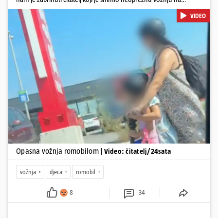
romobilu u četvrtak prijepodne. Podsjetimo, mjesec i pol od smrti
VIDEO
dječaka (14) u Metkoviću, pad s električnog romobila odnio je još
jedan mladi život. Unatoč naporima liječnika KBC-a Zagreb, u
ponedjeljak maloljetnik je podlegao ozljedama zadobivenima u
padu s romobila.
Pokretanje videa...
Opasna vožnja romobilom
| Video: čitatelj/24sata
vožnja
djeca
romobil
8
34