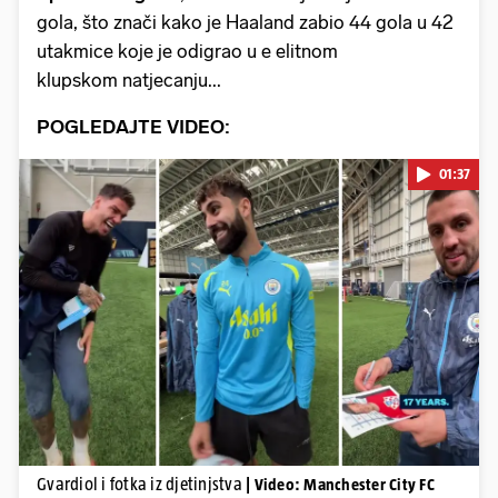
gola, što znači kako je Haaland zabio 44 gola u 42
utakmice koje je odigrao u e elitnom
klupskom natjecanju...
POGLEDAJTE VIDEO:
01:37
Pokretanje videa...
Gvardiol i fotka iz djetinjstva
| Video: Manchester City FC