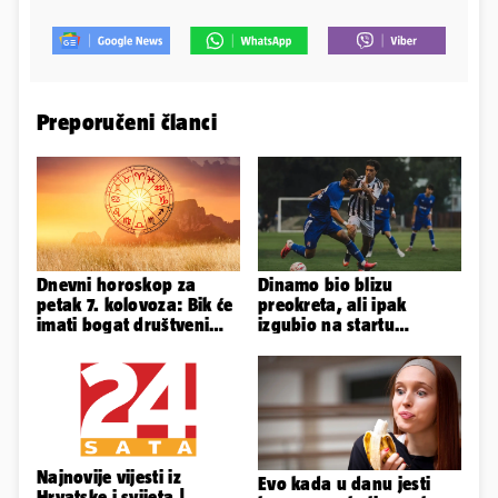
Preporučeni članci
Dnevni horoskop za
Dinamo bio blizu
petak 7. kolovoza: Bik će
preokreta, ali ipak
imati bogat društveni
izgubio na startu
život, Rak se žrtvuje
Ramljaka
Najnovije vijesti iz
Evo kada u danu jesti
Hrvatske i svijeta |