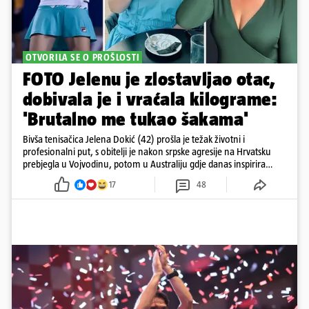
OTVORILA SE O PROŠLOSTI
FOTO Jelenu je zlostavljao otac,
dobivala je i vraćala kilograme:
'Brutalno me tukao šakama'
Bivša tenisačica Jelena Dokić (42) prošla je težak životni i
profesionalni put, s obitelji je nakon srpske agresije na Hrvatsku
prebjegla u Vojvodinu, potom u Australiju gdje danas inspirira
mnoge
17
48