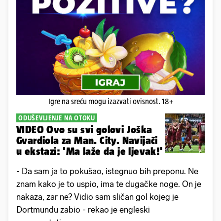
Igre na sreću mogu izazvati ovisnost. 18+
ODUŠEVLJENJE NA OTOKU
VIDEO Ovo su svi golovi Joška
Gvardiola za Man. City. Navijači
u ekstazi: 'Ma laže da je ljevak!'
- Da sam ja to pokušao, istegnuo bih preponu. Ne
znam kako je to uspio, ima te dugačke noge. On je
nakaza, zar ne? Vidio sam sličan gol kojeg je
Dortmundu zabio - rekao je engleski