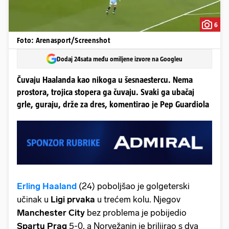
6
Foto: Arenasport/Screenshot
Dodaj 24sata među omiljene izvore na Googleu
Čuvaju Haalanda kao nikoga u šesnaestercu. Nema
prostora, trojica stopera ga čuvaju. Svaki ga ubačaj
grle, guraju, drže za dres, komentirao je Pep Guardiola
Erling Haaland
(24) poboljšao je golgeterski
učinak u
Ligi
prvaka
u trećem kolu. Njegov
Manchester
City
bez problema je pobijedio
Spartu Prag
5-0, a Norvežanin je briljirao s dva