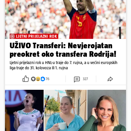
LJETNI PRIJELAZNI ROK
UŽIVO Transferi: Nevjerojatan
preokret oko transfera Rodrija!
Ljetni prijelazni rok u HNL-u traje do 7. rujna, a u većini europskih
liga traje do 31. kolovoza ili 1. rujna
76
327