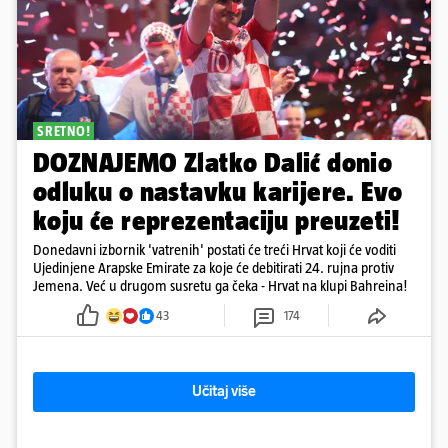
SRETNO!
DOZNAJEMO Zlatko Dalić donio
odluku o nastavku karijere. Evo
koju će reprezentaciju preuzeti!
Donedavni izbornik 'vatrenih' postati će treći Hrvat koji će voditi
Ujedinjene Arapske Emirate za koje će debitirati 24. rujna protiv
Jemena. Već u drugom susretu ga čeka - Hrvat na klupi Bahreina!
43
174
Učitaj više