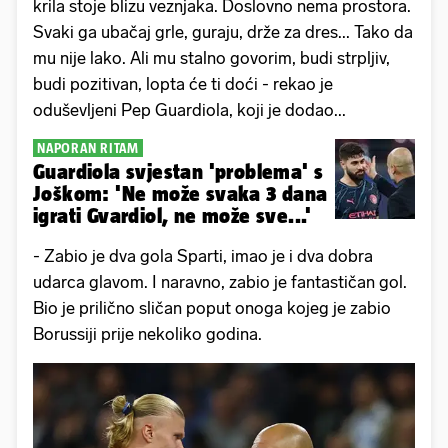
krila stoje blizu veznjaka. Doslovno nema prostora.
Svaki ga ubačaj grle, guraju, drže za dres... Tako da
mu nije lako. Ali mu stalno govorim, budi strpljiv,
budi pozitivan, lopta će ti doći - rekao je
oduševljeni Pep Guardiola, koji je dodao...
NAPORAN RITAM
Guardiola svjestan 'problema' s
Joškom: 'Ne može svaka 3 dana
igrati Gvardiol, ne može sve...'
- Zabio je dva gola Sparti, imao je i dva dobra
udarca glavom. I naravno, zabio je fantastičan gol.
Bio je prilično sličan poput onoga kojeg je zabio
Borussiji prije nekoliko godina.