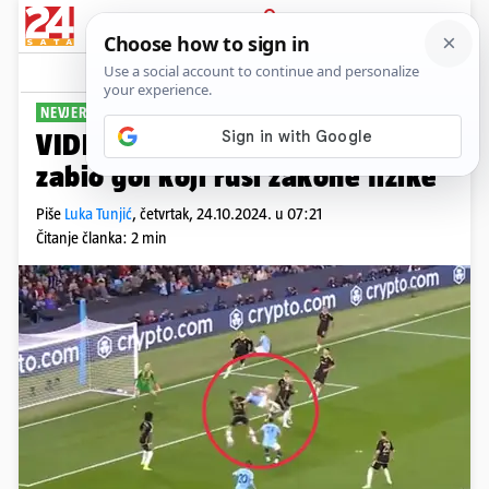
PRIJAVA
Sport
Komentari
5
NEVJEROJATNI GOLGETER
VIDEO Ma, što je ovo?! Haaland
zabio gol koji ruši zakone fizike
Piše
Luka Tunjić
,
četvrtak, 24.10.2024. u 07:21
Čitanje članka: 2 min