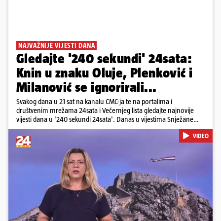
NAJVAŽNIJE VIJESTI DANA
Gledajte '240 sekundi' 24sata:
Knin u znaku Oluje, Plenković i
Milanović se ignorirali...
Svakog dana u 21 sat na kanalu CMC-ja te na portalima i
društvenim mrežama 24sata i Večernjeg lista gledajte najnovije
vijesti dana u '240 sekundi 24sata'. Danas u vijestima Snježane
Krnetić: Hrvatska je obilježila 31. obljetnicu Oluje, a pažnju je
VIDEO
privuklo ignoriranje predsjednika Zorana Milanovića i premijera
Andreja Plenkovića u Kninu. Donosimo i detalje o većim
braniteljskim mirovinama, apelu obitelji Hrvata u komi u Irskoj,
upozorenjima nakon nove tragedije na električnom romobilu te
smanjenju proizvodnje u nuklearnoj elektrani Krško.
Pokretanje videa...