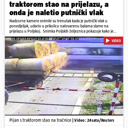
traktorom stao na prijelazu, a
onda je naletio putnički vlak
Nadzorne kamere snimile su trenutak kada je putnički vlak u
ponedjeljak, udario u prikolicu natovarenu balama slame na
prijelazu u Poljskoj. Snimka Poljskih željeznica pokazuje kako je
vozač traktora krenuo preko pruge dok su se rampe spuštale i
VIDEO
signalna svjetla bila uključena, a zatim se zaustavio dok su prikolice
ostale na tračnicama. Vlak je ubrzo udario u njih i probio se kroz
teret. U nesreći nije bilo ozlijeđenih. Iz PKP-a su priopćili da je
vozač traktora bio pod utjecajem alkohola te da je ugrozio živote
oko 500 putnika.
Pokretanje videa...
Pijan s traktorom stao na tračnice
| Video: 24sata/Reuters