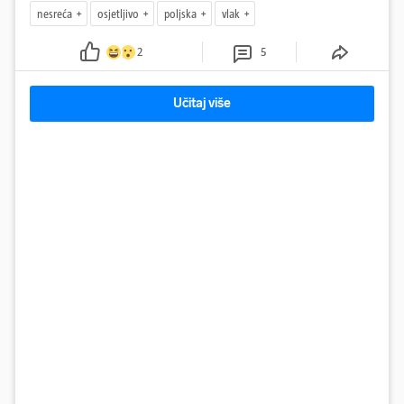
nesreća
osjetljivo
poljska
vlak
2
5
Učitaj više