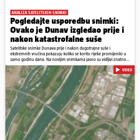
ANALIZA SATELITSKIH SNIMKI
Pogledajte usporedbu snimki:
Ovako je Dunav izgledao prije i
nakon katastrofalne suše
Satelitske snimke Dunava prije i nakon dugotrajne suše i
ekstremnih vrućina pokazuju koliko se korito rijeke promijenilo u
samo godinu dana. Na novijim snimkama jasno su vidljivi znatno
veći pješčani sprudovi i sužene vodene površine, što svjedoči o
VIDEO
povijesno niskim vodostajima. Promjene su zabilježene duž cijelog
toka, od Njemačke i Austrije, preko Slovačke, Hrvatske i Srbije, do
Rumunjske i Bugarske. Snimke je tijekom ljeta 2025. i 2026.
zabilježio satelit Sentinel-2 u sklopu programa Europske unije
Copernicus.
Pokretanje videa...