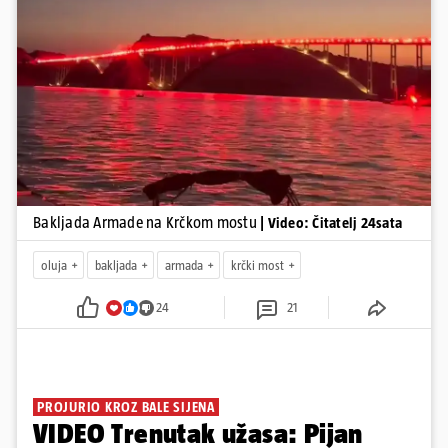
Pokretanje videa...
Bakljada Armade na Krčkom mostu
| Video: Čitatelj 24sata
oluja
bakljada
armada
krčki most
24
21
PROJURIO KROZ BALE SIJENA
VIDEO Trenutak užasa: Pijan