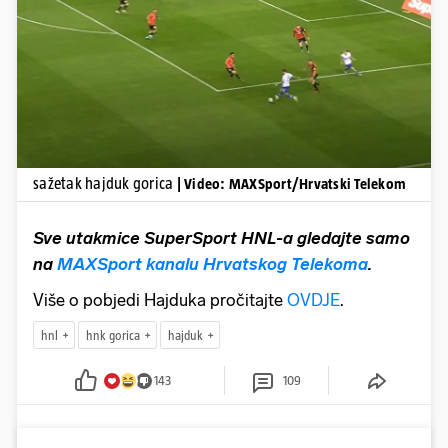
Pokretanje videa...
sažetak hajduk gorica
| Video: MAXSport/Hrvatski Telekom
Sve utakmice SuperSport HNL-a gledajte samo
na
MAXSport kanalu Hrvatskog Telekoma
.
Više o pobjedi Hajduka pročitajte
OVDJE
.
hnl
hnk gorica
hajduk
143
109