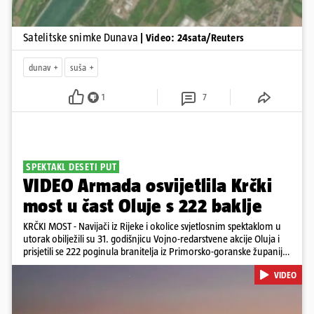
Satelitske snimke Dunava
| Video: 24sata/Reuters
dunav
suša
1
7
SPEKTAKL DESETI PUT
VIDEO Armada osvijetlila Krčki
most u čast Oluje s 222 baklje
KRČKI MOST - Navijači iz Rijeke i okolice svjetlosnim spektaklom u
utorak obilježili su 31. godišnjicu Vojno-redarstvene akcije Oluja i
prisjetili se 222 poginula branitelja iz Primorsko-goranske županije.
Bakljadu su priredili desetu godinu zaredom, a gledali su je s kopna
VIDEO
i s mora