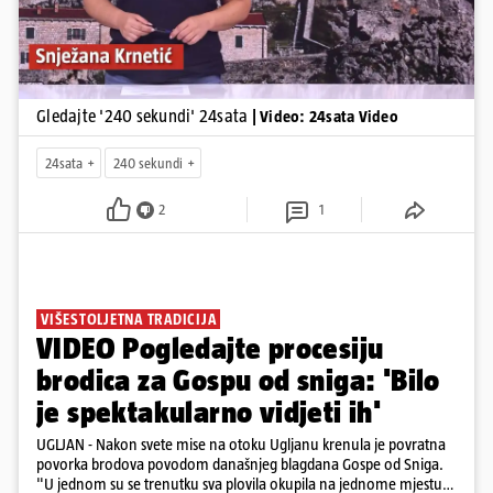
Gledajte '240 sekundi' 24sata
| Video: 24sata Video
24sata
240 sekundi
2
1
VIŠESTOLJETNA TRADICIJA
VIDEO Pogledajte procesiju
brodica za Gospu od sniga: 'Bilo
je spektakularno vidjeti ih'
UGLJAN - Nakon svete mise na otoku Ugljanu krenula je povratna
povorka brodova povodom današnjeg blagdana Gospe od Sniga.
"U jednom su se trenutku sva plovila okupila na jednome mjestu