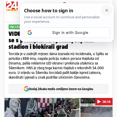
PRIJAVA
Sport
Komentari
43
INCIDENTI SE NIŽU
VIDEO Mjesec divljanja Torcide. Tukli
se s policijom i Boysima, zapalili
stadion i blokirali grad
Torcida je u zadnjih mjesec dana izazvala niz incidenata, u Splitu se
potukla s BBB-ima, napala policiju nakon poraza Hajduka od
Dinama, palila reklamne LED ekrane i prekinula utakmicu sa
Šibenikom. HNS je zbog toga kaznio Hajduk s rekordnih 54.000
eura. U srijedu su Šibeniku torcidaši palili baklje ispred zatvora,
skandirali i pjevali u znak podrške uhićenim članovima.
Dodaj 24sata među omiljene izvore na Googleu
06:14