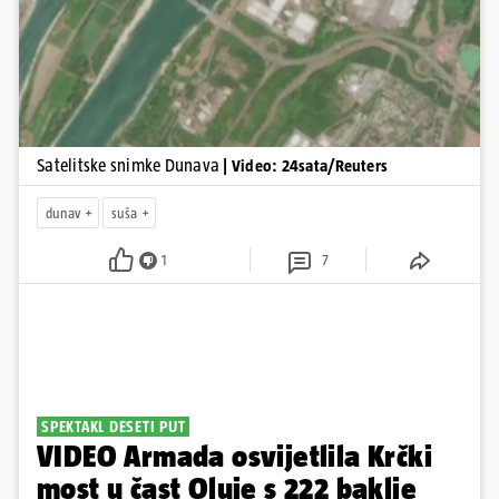
Satelitske snimke Dunava
| Video: 24sata/Reuters
dunav
suša
1
7
SPEKTAKL DESETI PUT
VIDEO Armada osvijetlila Krčki
most u čast Oluje s 222 baklje