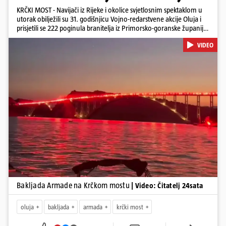
KRČKI MOST - Navijači iz Rijeke i okolice svjetlosnim spektaklom u
utorak obilježili su 31. godišnjicu Vojno-redarstvene akcije Oluja i
prisjetili se 222 poginula branitelja iz Primorsko-goranske županije.
Bakljadu su priredili desetu godinu zaredom, a gledali su je s kopna
VIDEO
i s mora
Pokretanje videa...
Bakljada Armade na Krčkom mostu
| Video: Čitatelj 24sata
oluja
bakljada
armada
krčki most