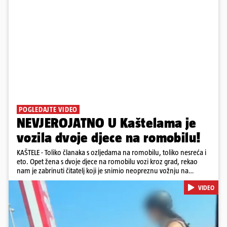
POGLEDAJTE VIDEO
NEVJEROJATNO U Kaštelama je
vozila dvoje djece na romobilu!
KAŠTELE - Toliko članaka s ozljedama na romobilu, toliko nesreća i
eto. Opet žena s dvoje djece na romobilu vozi kroz grad, rekao
nam je zabrinuti čitatelj koji je snimio neopreznu vožnju na
romobilu u četvrtak prijepodne. Podsjetimo, mjesec i pol od smrti
VIDEO
dječaka (14) u Metkoviću, pad s električnog romobila odnio je još
jedan mladi život. Unatoč naporima liječnika KBC-a Zagreb, u
ponedjeljak maloljetnik je podlegao ozljedama zadobivenima u
padu s romobila.