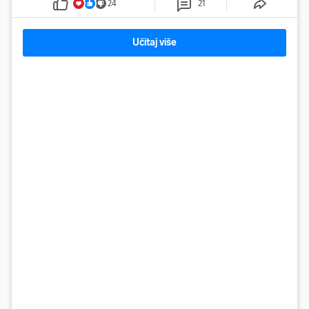
24
21
Učitaj više