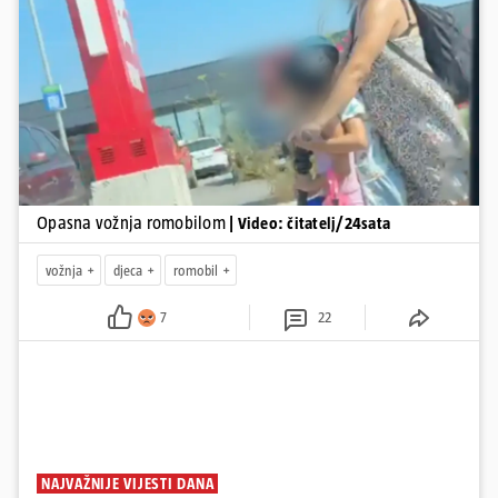
Pokretanje videa...
Opasna vožnja romobilom
| Video: čitatelj/24sata
vožnja
djeca
romobil
7
22
NAJVAŽNIJE VIJESTI DANA