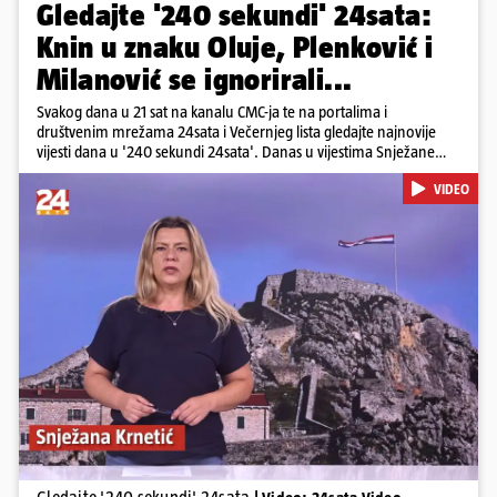
Gledajte '240 sekundi' 24sata:
Knin u znaku Oluje, Plenković i
Milanović se ignorirali...
Svakog dana u 21 sat na kanalu CMC-ja te na portalima i
društvenim mrežama 24sata i Večernjeg lista gledajte najnovije
vijesti dana u '240 sekundi 24sata'. Danas u vijestima Snježane
Krnetić: Hrvatska je obilježila 31. obljetnicu Oluje, a pažnju je
VIDEO
privuklo ignoriranje predsjednika Zorana Milanovića i premijera
Andreja Plenkovića u Kninu. Donosimo i detalje o većim
braniteljskim mirovinama, apelu obitelji Hrvata u komi u Irskoj,
upozorenjima nakon nove tragedije na električnom romobilu te
smanjenju proizvodnje u nuklearnoj elektrani Krško.
Pokretanje videa...