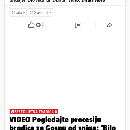
Gledajte '240 sekundi' 24sata
| Video: 24sata Video
24sata
240 sekundi
2
1
VIŠESTOLJETNA TRADICIJA
VIDEO Pogledajte procesiju
brodica za Gospu od sniga: 'Bilo