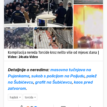
Pokretanje videa...
Kompilacija nereda Torcide kroz nešto više od mjesec dana
|
Video: 24sata Video
Detaljnije o neredima:
masovna tučnjava na
Pujankama
,
sukob s policijom na Poljudu
,
palež
na Šubićevcu
,
grafit na Šubićevcu
,
kaos pred
zatvorom
.
hajduk
torcida