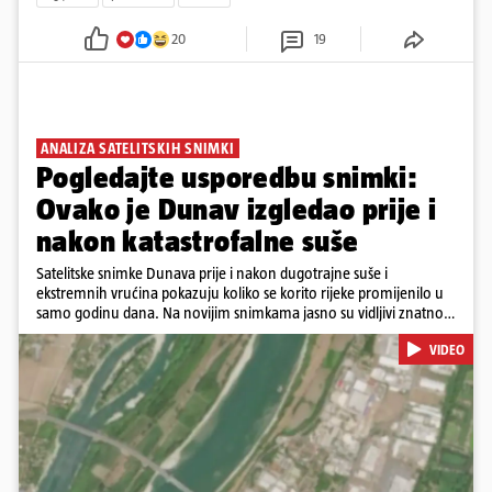
20
19
ANALIZA SATELITSKIH SNIMKI
Pogledajte usporedbu snimki:
Ovako je Dunav izgledao prije i
nakon katastrofalne suše
Satelitske snimke Dunava prije i nakon dugotrajne suše i
ekstremnih vrućina pokazuju koliko se korito rijeke promijenilo u
samo godinu dana. Na novijim snimkama jasno su vidljivi znatno
veći pješčani sprudovi i sužene vodene površine, što svjedoči o
VIDEO
povijesno niskim vodostajima. Promjene su zabilježene duž cijelog
toka, od Njemačke i Austrije, preko Slovačke, Hrvatske i Srbije, do
Rumunjske i Bugarske. Snimke je tijekom ljeta 2025. i 2026.
zabilježio satelit Sentinel-2 u sklopu programa Europske unije
Copernicus.
Pokretanje videa...