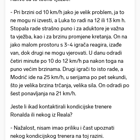
- Pri brzini od 10 km/h jako je velik problem, ja to
ne mogu ni izvesti, a Luka to radi na 12 ili 13 km h.
Stopala rade strašno puno i za aduktore je važna
ta vježba, kao i za brzinu promjene kretanja. On na
jako malom prostoru s 3-4 igrača reagira, izađe
van, dok drugi ne mogu vjerovati. U danu odradi
četiri minute po 10 do 12 km/h pa nakon toga na
puno većim brzinama. Drugi igrači to isto rade, a
Modrić ide na 25 km/h, u serijama po pet sekundi,
što je velika brzina trčanja, velika sila. On odradi po
šest ponavljanja na 21 km/h.
Jeste li ikad kontaktirali kondicijske trenere
Ronalda ili nekog iz Reala?
- Nažalost, nisam imao priliku i čast upoznati
nekog kondicijskog trenera na toj razini.