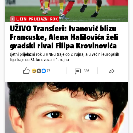
LJETNI PRIJELAZNI ROK
UŽIVO Transferi: Ivanović blizu
Francuske, Alena Halilovića želi
gradski rival Filipa Krovinovića
Ljetni prijelazni rok u HNL-u traje do 7. rujna, a u većini europskih
liga traje do 31. kolovoza ili 1. rujna
77
336