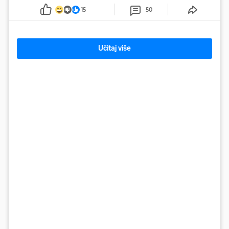
15
50
Učitaj više