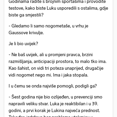
Godinama radite s brojnim sportašima i provodite
testove, kako biste Luku usporedili s ostalima, gdje
biste ga smjestili?
- Gledamo li samo nogometaše, u vrhu je
Gaussove krivulje.
Je li bio uvijek?
- Ne baš uvijek, ali u promjeni pravca, brzini
razmišljanja, anticipaciji prostora, to malo tko ima.
Kao šahist, on vidi tri poteza unaprijed, drugačije
vidi nogomet nego mi. Ima i jaka stopala.
I u čemu se onda najviše pomogli, podigli ga?
- Šest godina nije bio ozlijeđen, u prevenciji smo
napravili veliku stvar. Luka je reaktibilan i u 39.
godini, a prvi korak je Lukina najveća prednost.