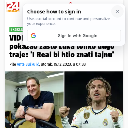
PRIJAVA
Sport
Komentari
19
EKSKLUZIVNO ZA 24SATA
VIDEO Modrićev osobni trener
pokazao zašto Luka toliko dugo
traje: 'I Real bi htio znati tajnu'
Piše
Ante Buškulić
,
utorak, 19.12.2023. u 07:33