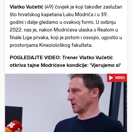
Vlatko Vučetić
(49) čovjek je koji također zaslužan
što hrvatskog kapetana Luku Modrića i u 39.
godini i dalje gledamo u ovakvoj formi. U svibnju
2022. nas je, nakon Modrićeva ulaska s Realom u
finale Lige prvaka, koji je potom i osvojio, ugostio u
prostorijama Kineziološkog fakulteta.
POGLEDAJTE VIDEO: Trener Vlatko Vučetić
otkriva tajne Modrićeve kondicije: 'Vjerujemo si'
VIDEO
Pokretanje videa...