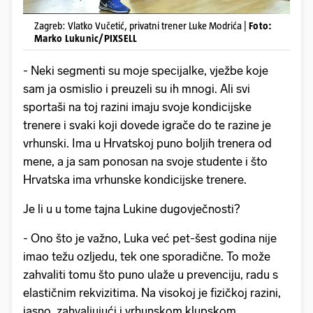
Zagreb: Vlatko Vučetić, privatni trener Luke Modrića |
Foto:
Marko Lukunic/PIXSELL
- Neki segmenti su moje specijalke, vježbe koje
sam ja osmislio i preuzeli su ih mnogi. Ali svi
sportaši na toj razini imaju svoje kondicijske
trenere i svaki koji dovede igrače do te razine je
vrhunski. Ima u Hrvatskoj puno boljih trenera od
mene, a ja sam ponosan na svoje studente i što
Hrvatska ima vrhunske kondicijske trenere.
Je li u u tome tajna Lukine dugovječnosti?
- Ono što je važno, Luka već pet-šest godina nije
imao težu ozljedu, tek one sporadične. To može
zahvaliti tomu što puno ulaže u prevenciju, radu s
elastičnim rekvizitima. Na visokoj je fizičkoj razini,
jasno, zahvaljujući i vrhunskom klupskom