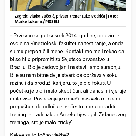
Zagreb: Vlatko Vučetić, privatni trener Luke Modrića |
Foto:
Marko Lukunic/PIXSELL
- Prvi smo se put susreli 2014. godine, dolazio je
ovdje na Kineziološki fakultet na testiranje, a onda
su mu preporučili mene. Kontaktirao me i rekao da
bi se htio pripremiti za Svjetsko prvenstvo u
Brazilu. Bio je zadovoljan i nastavili smo suradnju.
Bile su nam bitne dvije stvari: da održava visoku
razinu i da produži karijeru, to je bio fokus. U
početku je bio i malo skeptičan, ali danas mi vjeruje
malo više. Povjerenje je između nas veliko i njemu
prepuštam da odlučuje jer često mora doraditi
trening jer radi nakon Ancelottijevog ili Zidaneovog
treninga, što je malo 'tricky'.
Kakve su to točno vježbe?