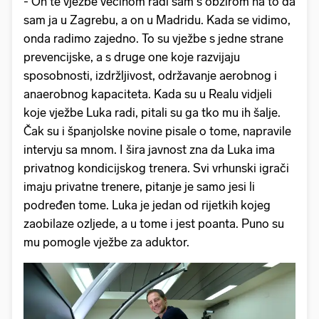
- On te vježbe većinom radi sam s obzirom na to da
sam ja u Zagrebu, a on u Madridu. Kada se vidimo,
onda radimo zajedno. To su vježbe s jedne strane
prevencijske, a s druge one koje razvijaju
sposobnosti, izdržljivost, održavanje aerobnog i
anaerobnog kapaciteta. Kada su u Realu vidjeli
koje vježbe Luka radi, pitali su ga tko mu ih šalje.
Čak su i španjolske novine pisale o tome, napravile
intervju sa mnom. I šira javnost zna da Luka ima
privatnog kondicijskog trenera. Svi vrhunski igrači
imaju privatne trenere, pitanje je samo jesi li
podređen tome. Luka je jedan od rijetkih kojeg
zaobilaze ozljede, a u tome i jest poanta. Puno su
mu pomogle vježbe za aduktor.