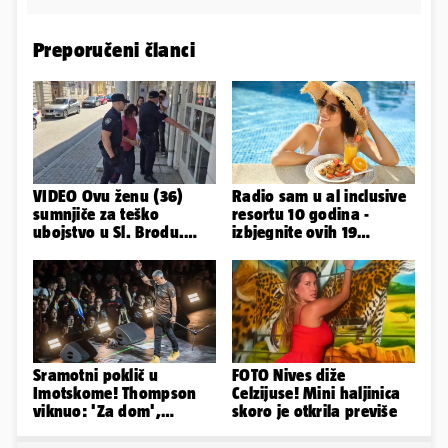
Preporučeni članci
VIDEO Ovu ženu (36)
Radio sam u al inclusive
sumnjiče za teško
resortu 10 godina -
ubojstvo u Sl. Brodu.
izbjegnite ovih 19
Doveli su je na
grešaka i olakšajte si
ispitivanje
odmor
Sramotni poklič u
FOTO Nives diže
Imotskome! Thompson
Celzijuse! Mini haljinica
viknuo: 'Za dom',
skoro je otkrila previše
publika odgovorila:
'Spremni'