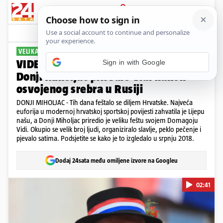
PRIJAVA
Sport
Komentari
10
VELIKA FEŠTA U LJETO 2018.
VIDEO Pogledajte ludnicu koju je
Donji Miholjac priredio Vidi nakon
osvojenog srebra u Rusiji
DONJI MIHOLJAC - Tih dana feštalo se diljem Hrvatske. Najveća
euforija u modernoj hrvatskoj sportskoj povijesti zahvatila je Lijepu
našu, a Donji Miholjac priredio je veliku feštu svojem Domagoju
Vidi. Okupio se velik broj ljudi, organiziralo slavlje, peklo pečenje i
pjevalo satima. Podsjetite se kako je to izgledalo u srpnju 2018.
Dodaj 24sata među omiljene izvore na Googleu
02:41