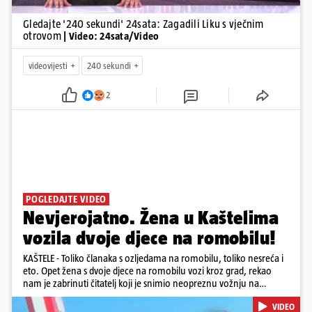
Gledajte '240 sekundi' 24sata: Zagadili Liku s vječnim
otrovom
| Video: 24sata/Video
videovijesti
240 sekundi
2
POGLEDAJTE VIDEO
Nevjerojatno. Žena u Kaštelima
vozila dvoje djece na romobilu!
KAŠTELE - Toliko članaka s ozljedama na romobilu, toliko nesreća i
eto. Opet žena s dvoje djece na romobilu vozi kroz grad, rekao
nam je zabrinuti čitatelj koji je snimio neopreznu vožnju na
romobilu u četvrtak prijepodne kroz Kaštele. Podsjetimo, mjesec i
VIDEO
pol od smrti dječaka (14) u Metkoviću, pad s električnog romobila