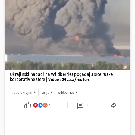
ratu. S druge strane, napadi služe i kao izravan odgovor na ruska
bombardiranja ukrajinske poštanske i logističke infrastrukture te
kao način da se ekonomske posljedice rata prenesu dublje na ruski
teritorij i približe običnim građanima.
Pokretanje videa...
Ukrajinski napadi na Wildberries pogađaju srce ruske
korporativne sfere
| Video: 24sata/reuters
rat u ukrajini
rusija
wildberries
7
10