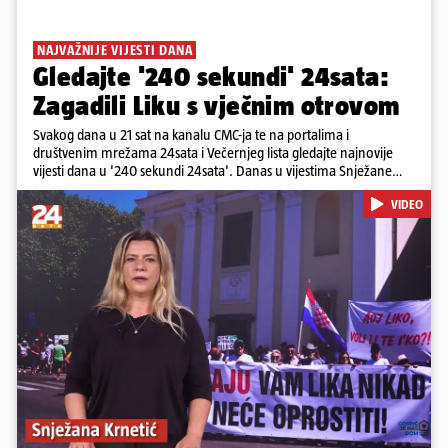
NAJVAŽNIJE VIJESTI DANA
Gledajte '240 sekundi' 24sata:
Zagadili Liku s vječnim otrovom
Svakog dana u 21 sat na kanalu CMC-ja te na portalima i
društvenim mrežama 24sata i Večernjeg lista gledajte najnovije
vijesti dana u '240 sekundi 24sata'. Danas u vijestima Snježane
Krnetić: Lika teško zagađena s 37.000 tona opasnog otpada, Troje
VIDEO
poginulih u nesreći u Zagrebu, Uhićen načelnik Svetog Ivana
Žabna, Borba za život Denisa Vejzovića, Krajaču režu ovlasti: Slijedi
otkaz...
Pokretanje videa...