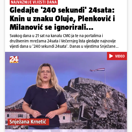
NAJVAŽNIJE VIJESTI DANA
Gledajte '240 sekundi' 24sata:
Knin u znaku Oluje, Plenković i
Milanović se ignorirali...
Svakog dana u 21 sat na kanalu CMC-ja te na portalima i
društvenim mrežama 24sata i Večernjeg lista gledajte najnovije
vijesti dana u '240 sekundi 24sata'. Danas u vijestima Snježane
Krnetić: Hrvatska je obilježila 31. obljetnicu Oluje, a pažnju je
VIDEO
privuklo ignoriranje predsjednika Zorana Milanovića i premijera
Andreja Plenkovića u Kninu. Donosimo i detalje o većim
braniteljskim mirovinama, apelu obitelji Hrvata u komi u Irskoj,
upozorenjima nakon nove tragedije na električnom romobilu te
smanjenju proizvodnje u nuklearnoj elektrani Krško.
Pokretanje videa...