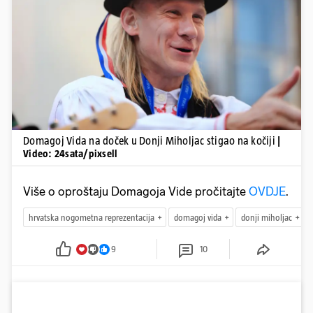
Pokretanje videa...
Domagoj Vida na doček u Donji Miholjac stigao na kočiji
|
Video: 24sata/pixsell
Više o oproštaju Domagoja Vide pročitajte
OVDJE
.
hrvatska nogometna reprezentacija
domagoj vida
donji miholjac
9
10