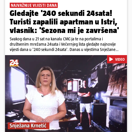
NAJVAŽNIJE VIJESTI DANA
Gledajte '240 sekundi 24sata!
Turisti zapalili apartman u Istri,
vlasnik: 'Sezona mi je završena'
Svakog dana u 21 sat na kanalu CMC-ja te na portalima i
društvenim mrežama 24sata i Večernjeg lista gledajte najnovije
vijesti dana u '240 sekundi 24sata'. Danas u vijestima Snježane
Krnetić: Turisti uništili apartman u Istri, 125 milijuna eura mogla bi
VIDEO
stajati sanacija otpada u Gospiću, u Osijeku pretukli nogometnog
suca, od utorka nove cijene goriva, rastu mirovine za 200 tisuća
branitelja...
Pokretanje videa...