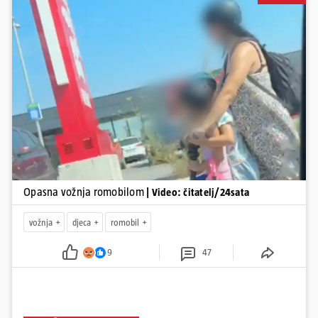
odnio je još jedan mladi život. Unatoč naporima liječnika KBC-a
Zagreb, u ponedjeljak maloljetnik je podlegao ozljedama
zadobivenima u padu s romobila.
Pokretanje videa...
Opasna vožnja romobilom
| Video: čitatelj/24sata
vožnja
djeca
romobil
9
47