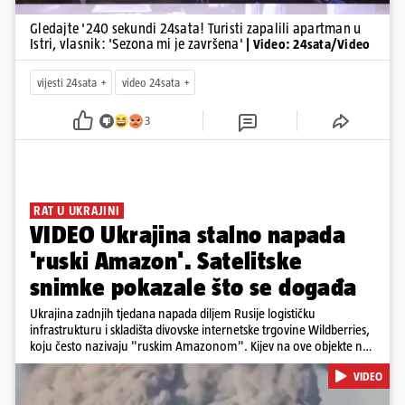
Gledajte '240 sekundi 24sata! Turisti zapalili apartman u
Istri, vlasnik: 'Sezona mi je završena'
| Video: 24sata/Video
vijesti 24sata
video 24sata
3
RAT U UKRAJINI
VIDEO Ukrajina stalno napada
'ruski Amazon'. Satelitske
snimke pokazale što se događa
Ukrajina zadnjih tjedana napada diljem Rusije logističku
infrastrukturu i skladišta divovske internetske trgovine Wildberries,
koju često nazivaju "ruskim Amazonom". Kijev na ove objekte ne
gleda samo kao na obična trgovačka skladišta, već tvrdi da ih ruske
VIDEO
snage koriste i za vojne potrebe, odnosno za skladištenje i
distribuciju dijelova za dronove i druge opreme koja se koristi u