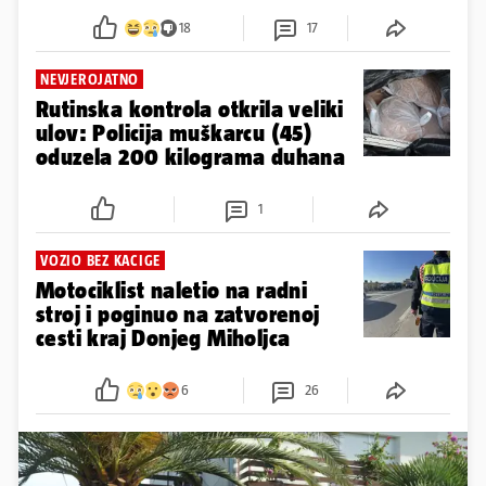
18
17
NEVJEROJATNO
Rutinska kontrola otkrila veliki
ulov: Policija muškarcu (45)
oduzela 200 kilograma duhana
1
VOZIO BEZ KACIGE
Motociklist naletio na radni
stroj i poginuo na zatvorenoj
cesti kraj Donjeg Miholjca
6
26