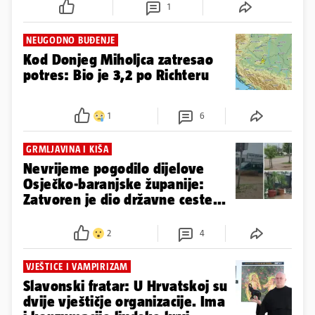
1
NEUGODNO BUĐENJE
Kod Donjeg Miholjca zatresao
potres: Bio je 3,2 po Richteru
1
6
GRMLJAVINA I KIŠA
Nevrijeme pogodilo dijelove
Osječko-baranjske županije:
Zatvoren je dio državne ceste...
2
4
VJEŠTICE I VAMPIRIZAM
Slavonski fratar: U Hrvatskoj su
dvije vještičje organizacije. Ima