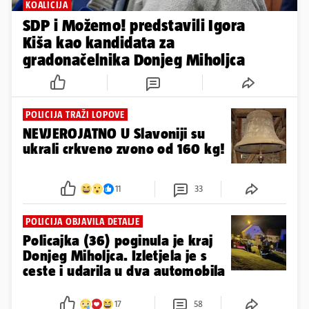
KOALICIJA
SDP i Možemo! predstavili Igora
Kiša kao kandidata za
gradonačelnika Donjeg Miholjca
POLICIJA TRAŽI LOPOVE
NEVJEROJATNO U Slavoniji su
ukrali crkveno zvono od 160 kg!
11
33
POLICIJA OBJAVILA DETALJE
Policajka (36) poginula je kraj
Donjeg Miholjca. Izletjela je s
ceste i udarila u dva automobila
17
58