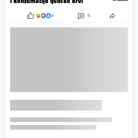
i konzumacije ljudske krvi
8
15