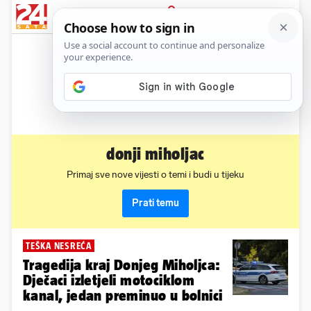
News
Show
Sport
Life&style
Video
Express
PRIJAVA
donji miholjac
Primaj sve nove vijesti o temi i budi u tijeku
Prati temu
TEŠKA NESREĆA
Tragedija kraj Donjeg Miholjca:
Dječaci izletjeli motociklom
kanal, jedan preminuo u bolnici