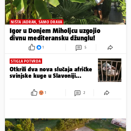
NIŠTA JADRAN, SAMO DRAVA
Igor u Donjem Miholjcu uzgojio
divnu mediteransku džunglu!
1
5
STIGLA POTVRDA
Otkrili dva nova slučaja afričke
svinjske kuge u Slavoniji...
1
2