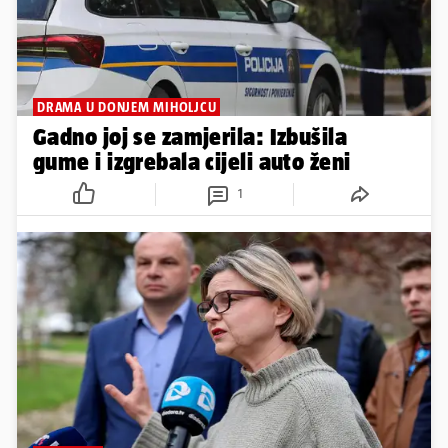
DRAMA U DONJEM MIHOLJCU
Gadno joj se zamjerila: Izbušila
gume i izgrebala cijeli auto ženi
1