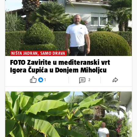
NIŠTA JADRAN, SAMO DRAVA
FOTO Zavirite u mediteranski vrt
Igora Čupića u Donjem Miholjcu
1
2