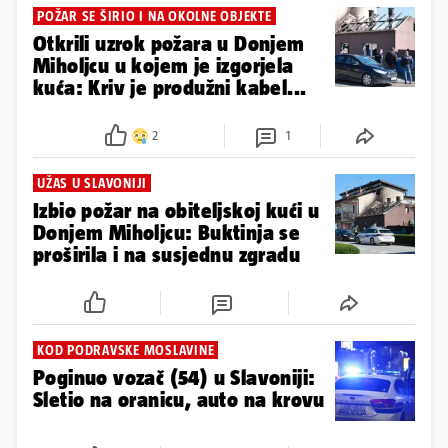
POŽAR SE ŠIRIO I NA OKOLNE OBJEKTE
Otkrili uzrok požara u Donjem
Miholjcu u kojem je izgorjela
kuća: Kriv je produžni kabel...
2
1
UŽAS U SLAVONIJI
Izbio požar na obiteljskoj kući u
Donjem Miholjcu: Buktinja se
proširila i na susjednu zgradu
KOD PODRAVSKE MOSLAVINE
Poginuo vozač (54) u Slavoniji:
Sletio na oranicu, auto na krovu