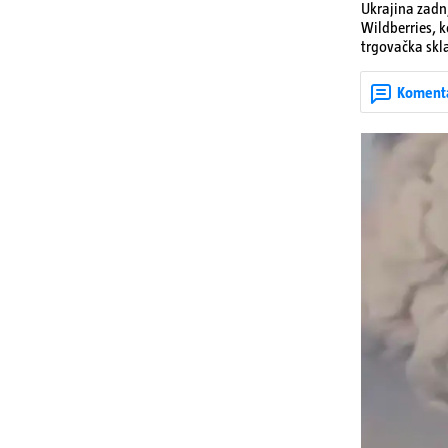
Ukrajina zadnj
Wildberries, 
trgovačka skla
dijelova za dr
ruska bombard
Koment
rata prenesu d