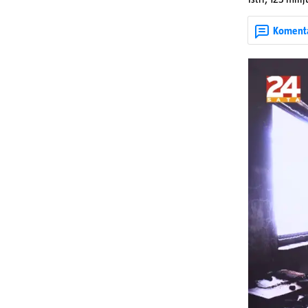
utorka nove ci
Koment