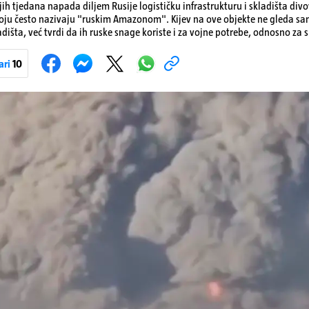
ih tjedana napada diljem Rusije logističku infrastrukturu i skladišta div
koju često nazivaju "ruskim Amazonom". Kijev na ove objekte ne gleda s
dišta, već tvrdi da ih ruske snage koriste i za vojne potrebe, odnosno za sk
onove i druge opreme koja se koristi u ratu. S druge strane, napadi služe
iranja ukrajinske poštanske i logističke infrastrukture te kao način da 
ari
10
ublje na ruski teritorij i približe običnim građanima.
Pokretanje videa...