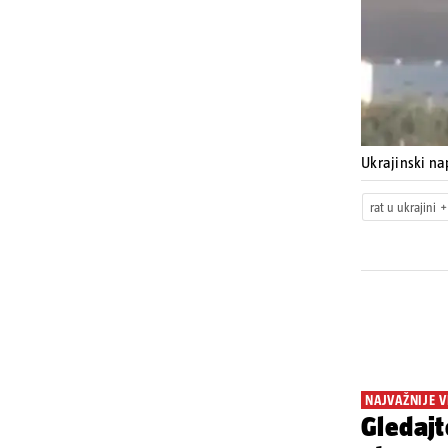
Ukrajinski na
rat u ukrajini
NAJVAŽNIJE V
Gledajt