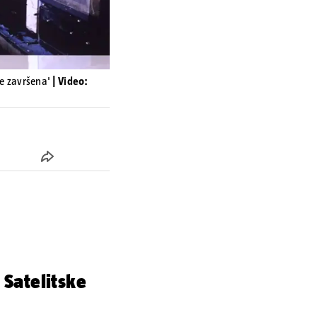
je završena'
| Video:
 Satelitske