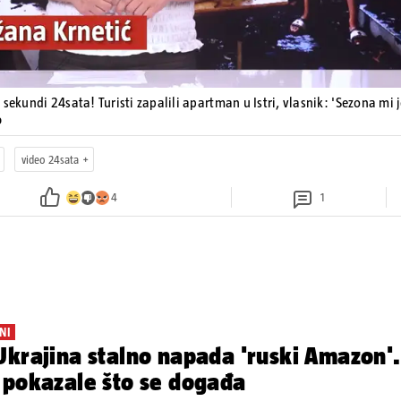
 sekundi 24sata! Turisti zapalili apartman u Istri, vlasnik: 'Sezona mi 
o
video 24sata
4
1
NI
krajina stalno napada 'ruski Amazon'.
 pokazale što se događa