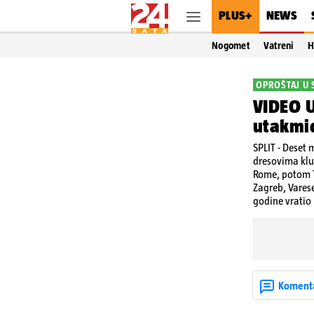
PLUS+
NEWS
Nogomet
Vatreni
H
OPROŠTAJ U 
VIDEO U
utakmic
SPLIT - Deset 
dresovima klub
Rome, potom T
Zagreb, Varese
godine vratio 
Koment