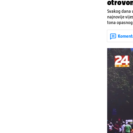
otrovo
Svakog dana u
najnovije vije
tona opasnog 
Denisa Vejzović
Koment