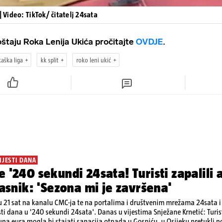
| Video: TikTok/ čitatelj 24sata
oštaju Roka Lenija Ukića pročitajte
OVDJE
.
aška liga
kk split
roko leni ukić
IJESTI DANA
e '240 sekundi 24sata! Turisti zapalili
vlasnik: 'Sezona mi je završena'
 21 sat na kanalu CMC-ja te na portalima i društvenim mrežama 24sata i V
sti dana u '240 sekundi 24sata'. Danas u vijestima Snježane Krnetić: Turis
ijuna eura mogla bi stajati sanacija otpada u Gospiću, u Osijeku pretukli