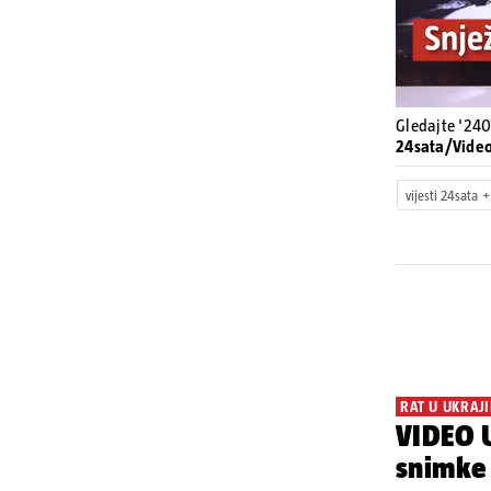
Gledajte '240
24sata/Vide
vijesti 24sata
RAT U UKRAJI
VIDEO U
snimke