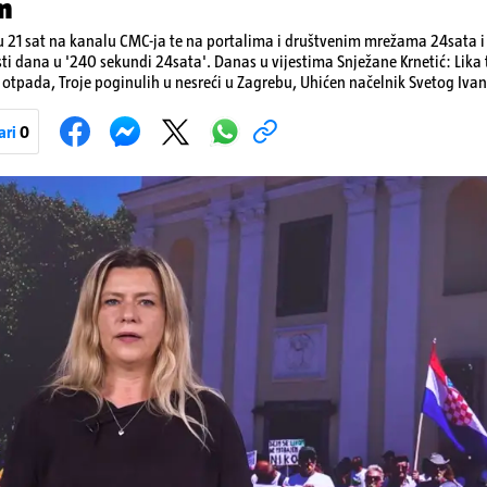
m
 21 sat na kanalu CMC-ja te na portalima i društvenim mrežama 24sata i V
sti dana u '240 sekundi 24sata'. Danas u vijestima Snježane Krnetić: Lik
otpada, Troje poginulih u nesreći u Zagrebu, Uhićen načelnik Svetog Ivan
a, Krajaču režu ovlasti: Slijedi otkaz...
ari
0
Pokretanje videa...