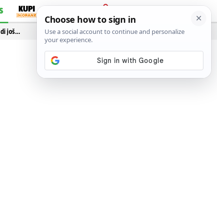
S
PRIJAVA
idi još…