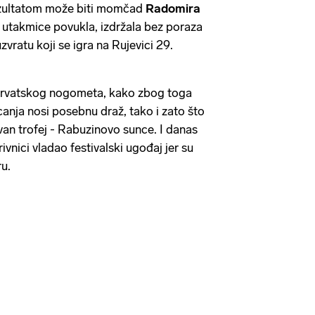
ezultatom može biti momčad
Radomira
io utakmice povukla, izdržala bez poraza
zvratu koji se igra na Rujevici 29.
l hrvatskog nogometa, kako zbog toga
ecanja nosi posebnu draž, tako i zato što
an trofej - Rabuzinovo sunce. I danas
ivnici vladao festivalski ugođaj jer su
ru.