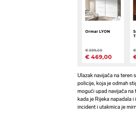
Ulazak navijača na teren sp
policije, koja je odmah stig
mogući upad navijača na t
kada je Rijeka napadala i 
incident i utakmica je mir