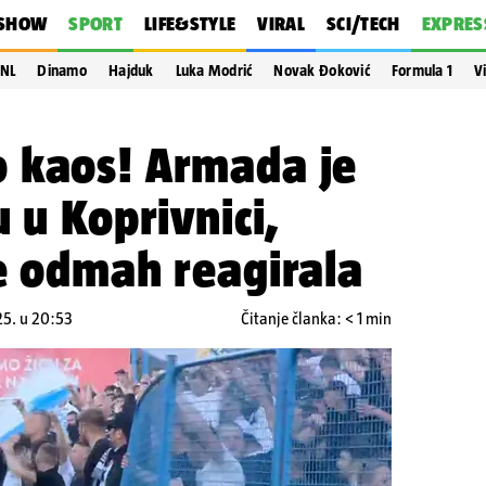
SHOW
SPORT
LIFE&STYLE
VIRAL
SCI/TECH
EXPRES
NL
Dinamo
Hajduk
Luka Modrić
Novak Đoković
Formula 1
V
 kaos! Armada je
 u Koprivnici,
e odmah reagirala
25. u 20:53
Čitanje članka: < 1 min