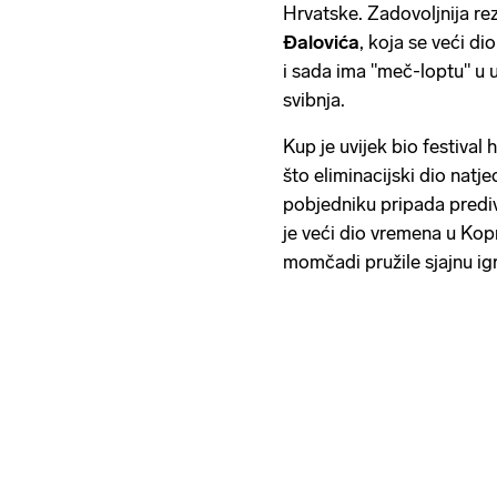
Hrvatske. Zadovoljnija r
Đalovića
, koja se veći d
i sada ima "meč-loptu" u u
svibnja.
Kup je uvijek bio festiva
što eliminacijski dio natj
pobjedniku pripada prediv
je veći dio vremena u Kopr
momčadi pružile sjajnu ig