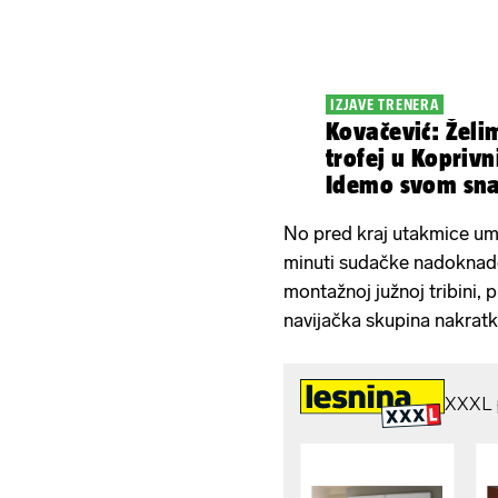
IZJAVE TRENERA
Kovačević: Želi
trofej u Koprivn
Idemo svom sna
Hajduka!
No pred kraj utakmice uma
minuti sudačke nadokna
montažnoj južnoj tribini, p
navijačka skupina nakratk