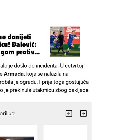
mo donijeti
icu! Đalović:
gom protiv
lo je došlo do incidenta. U četvrtoj
de
Armada
, koja se nalazila na
robila je ogradu. I prije toga gostujuća
o je prekinula utakmicu zbog bakljade.