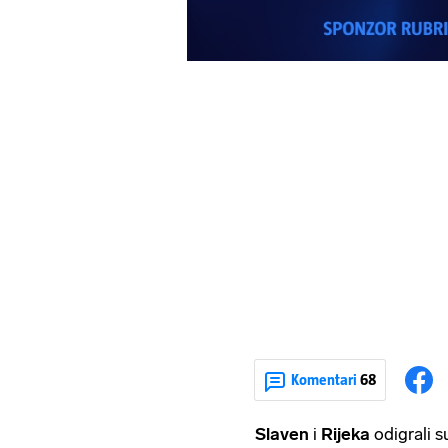
Komentari
68
Slaven
i
Rijeka
odigrali s