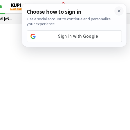
S
PRIJAVA
idi još…