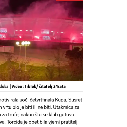
Pokretanje videa...
jduka
| Video: TikTok/ čitatelj 24sata
otivirala uoči četvrtfinala Kupa. Susret
rtu bio je biti ili ne biti. Utakmica za
a za trofej nakon što se klub gotovo
. Torcida je opet bila vjerni pratitelj,