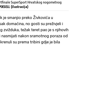
etvrtfinale SuperSport Hrvatskog nogometnog
IXSELL (ilustracija)
ek je smanjio preko Živkovića u
tisak domaćina, no gosti su preživjeli i
 zvižduka, težak teret pao je s njihovih
i nasmijati nakon sramotnog poraza od
enuli su prema tribini gdje je bila