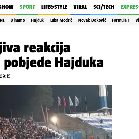
SHOW
SPORT
LIFE&STYLE
VIRAL
SCI/TECH
EXPRES
NL
Dinamo
Hajduk
Luka Modrić
Novak Đoković
Formula 1
V
iva reakcija
n pobjede Hajduka
 09:15