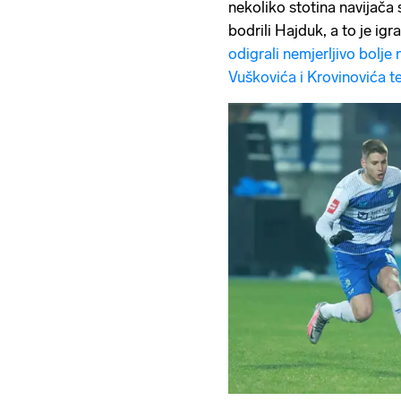
nekoliko stotina navijača 
bodrili Hajduk, a to je igr
odigrali nemjerljivo bolje
Vuškovića i Krovinovića te