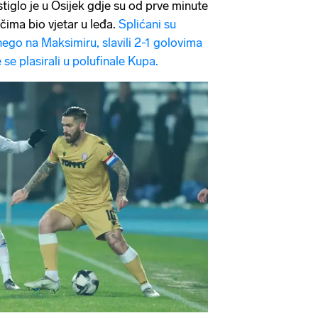
stiglo je u Osijek gdje su od prve minute
ačima bio vjetar u leđa.
Splićani su
 nego na Maksimiru, slavili 2-1 golovima
 se plasirali u polufinale Kupa.