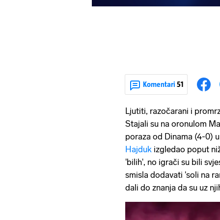
Komentari
51
Ljutiti, razočarani i promrz
Stajali su na oronulom M
poraza od Dinama (4-0) u
Hajduk
izgledao poput niž
'bilih', no igrači su bili s
smisla dodavati 'soli na ra
dali do znanja da su uz nj