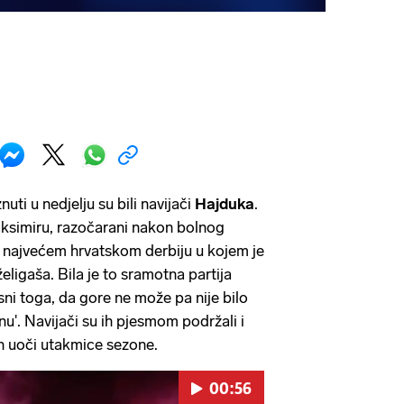
nuti u nedjelju su bili navijači
Hajduka
.
aksimiru, razočarani nakon bolnog
 najvećem hrvatskom derbiju u kojem je
eligaša. Bila je to sramotna partija
vjesni toga, da gore ne može pa nije bilo
nu'. Navijači su ih pjesmom podržali i
ih uoči utakmice sezone.
00:56