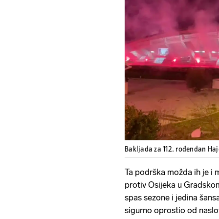
Bakljada za 112. rođendan Ha
Ta podrška možda ih je i m
protiv Osijeka u Gradskom v
spas sezone i jedina šans
sigurno oprostio od naslova