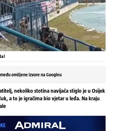
tal
 među omiljene izvore na Googleu
atitelj, nekoliko stotina navijača stiglo je u Osijek
uk, a to je igračima bio vjetar u leđa. Na kraju
nale