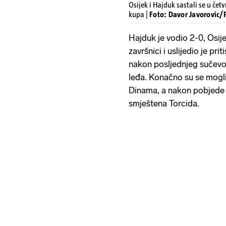
Osijek i Hajduk sastali se u č
kupa |
Foto: Davor Javorovic/P
Hajduk je vodio 2-0, Osij
završnici i uslijedio je pri
nakon posljednjeg sučevog
leđa. Konačno su se mogl
Dinama, a nakon pobjede kr
smještena Torcida.