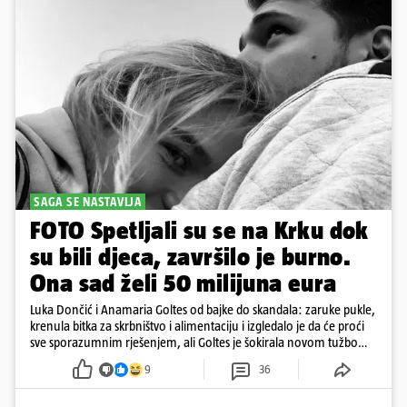
SAGA SE NASTAVLJA
FOTO Spetljali su se na Krku dok
su bili djeca, završilo je burno.
Ona sad želi 50 milijuna eura
Luka Dončić i Anamaria Goltes od bajke do skandala: zaruke pukle,
krenula bitka za skrbništvo i alimentaciju i izgledalo je da će proći
sve sporazumnim rješenjem, ali Goltes je šokirala novom tužbom
u Sloveniji
9
36