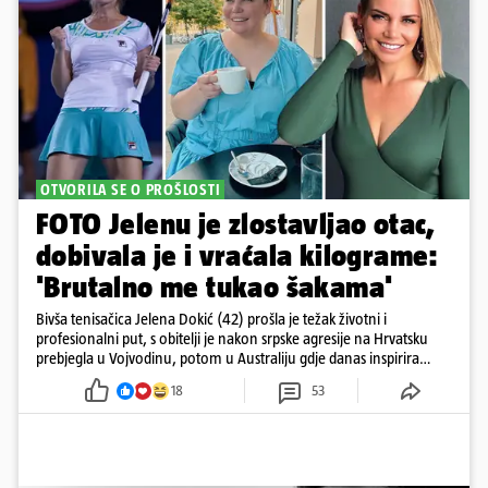
OTVORILA SE O PROŠLOSTI
FOTO Jelenu je zlostavljao otac,
dobivala je i vraćala kilograme:
'Brutalno me tukao šakama'
Bivša tenisačica Jelena Dokić (42) prošla je težak životni i
profesionalni put, s obitelji je nakon srpske agresije na Hrvatsku
prebjegla u Vojvodinu, potom u Australiju gdje danas inspirira
mnoge
18
53