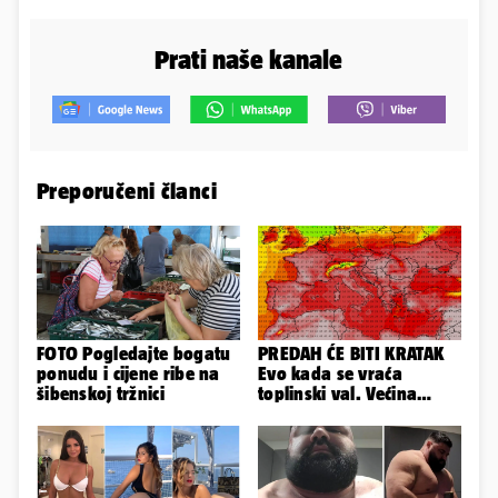
Prati naše kanale
Preporučeni članci
FOTO Pogledajte bogatu
PREDAH ĆE BITI KRATAK
ponudu i cijene ribe na
Evo kada se vraća
šibenskoj tržnici
toplinski val. Većina
Europe na udaru