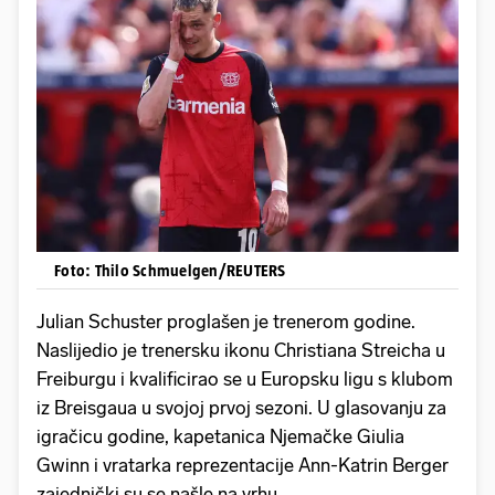
Foto: Thilo Schmuelgen/REUTERS
Julian Schuster proglašen je trenerom godine.
Naslijedio je trenersku ikonu Christiana Streicha u
Freiburgu i kvalificirao se u Europsku ligu s klubom
iz Breisgaua u svojoj prvoj sezoni. U glasovanju za
igračicu godine, kapetanica Njemačke Giulia
Gwinn i vratarka reprezentacije Ann-Katrin Berger
zajednički su se našle na vrhu.