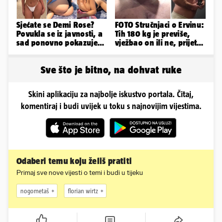
Sjećate se Demi Rose?
FOTO Stručnjaci o Ervinu:
Povukla se iz javnosti, a
Tih 180 kg je previše,
sad ponovno pokazuje
vježbao on ili ne, prijete
obline. Ovako izgleda
mu mnoge komplikacije
Sve što je bitno, na dohvat ruke
Skini aplikaciju za najbolje iskustvo portala. Čitaj,
komentiraj i budi uvijek u toku s najnovijim vijestima.
Odaberi temu koju želiš pratiti
Primaj sve nove vijesti o temi i budi u tijeku
nogometaš
florian wirtz