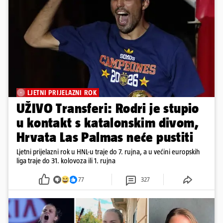
LJETNI PRIJELAZNI ROK
UŽIVO Transferi: Rodri je stupio
u kontakt s katalonskim divom,
Hrvata Las Palmas neće pustiti
Ljetni prijelazni rok u HNL-u traje do 7. rujna, a u većini europskih
liga traje do 31. kolovoza ili 1. rujna
77
327