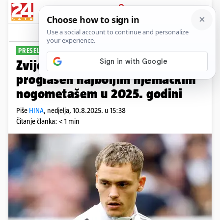
PRIJAVA
Sport
Komentari
0
PRESELIO NA ANFIELD
Zvijezda u usponu: Florian Wirtz
proglašen najboljim njemačkim
nogometašem u 2025. godini
Piše
HINA
,
nedjelja, 10.8.2025. u 15:38
Čitanje članka: < 1 min