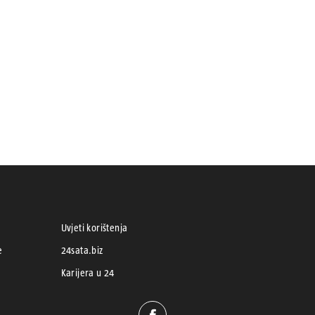
Uvjeti korištenja
e
24sata.biz
Karijera u 24