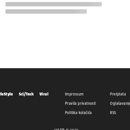
ifeStyle
Sci/Tech
Viral
Impressum
Pretplata
Pravila privatnosti
Oglašavanj
Politika kolačića
RSS
24SATA © 2026