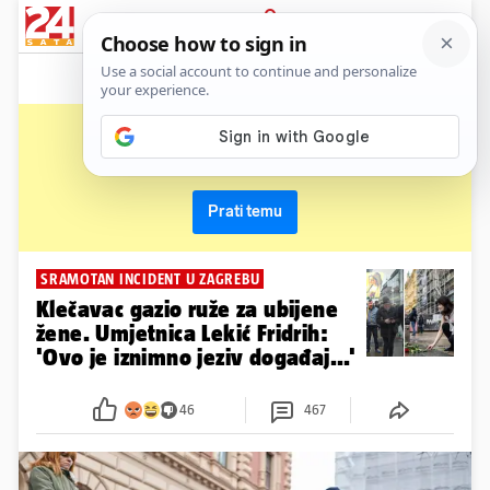
News
Show
Sport
Life&style
Video
Express
PRIJAVA
arijana lekić fridrih
Primaj sve nove vijesti o temi i budi u tijeku
Prati temu
SRAMOTAN INCIDENT U ZAGREBU
Klečavac gazio ruže za ubijene
žene. Umjetnica Lekić Fridrih:
'Ovo je iznimno jeziv događaj...'
46
467