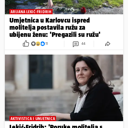
ARIJANA LEKIĆ-FRIDRIH
Umjetnica u Karlovcu ispred
molitelja postavila ružu za
ubijenu ženu: 'Pregazili su ružu'
11
44
AKTIVISTICA I UMJETNICA
Lekić-Fridrih: 'Poruke molitelja s