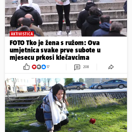
AKTIVISTICA
FOTO Tko je žena s ružom: Ova
umjetnica svake prve subote u
mjesecu prkosi klečavcima
17
208