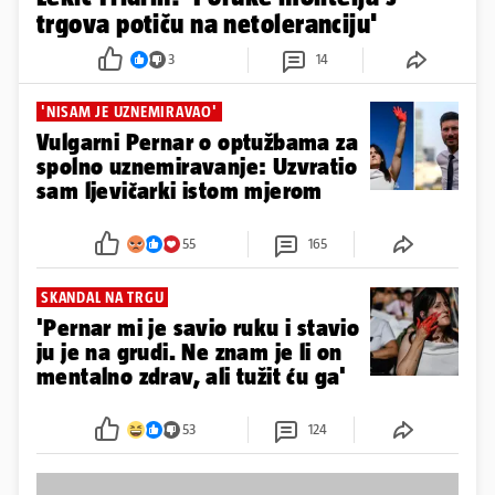
trgova potiču na netoleranciju'
3
14
'NISAM JE UZNEMIRAVAO'
Vulgarni Pernar o optužbama za
spolno uznemiravanje: Uzvratio
sam ljevičarki istom mjerom
55
165
SKANDAL NA TRGU
'Pernar mi je savio ruku i stavio
ju je na grudi. Ne znam je li on
mentalno zdrav, ali tužit ću ga'
53
124