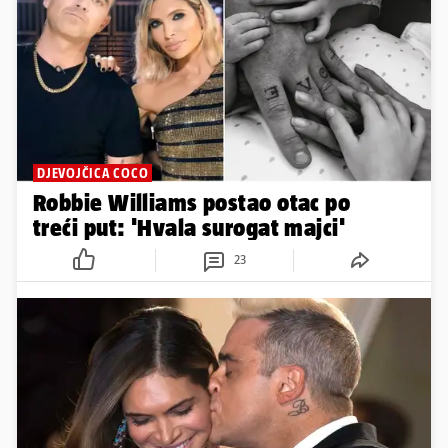
DJEVOJČICA COCO
Robbie Williams postao otac po
treći put: 'Hvala surogat majci'
23