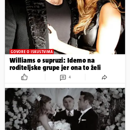
GOVORE O ISKUSTVIMA
Williams o supruzi: Idemo na
roditeljske grupe jer ona to želi
4