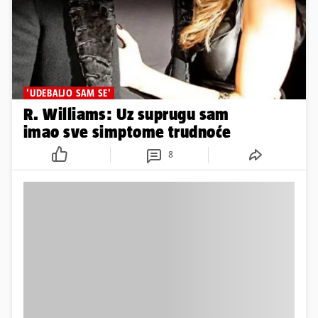
'UDEBALJO SAM SE'
R. Williams: Uz suprugu sam
imao sve simptome trudnoće
8