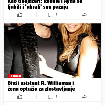
Kao tinejdžeri: Robbie i Ayda se
ljubili i 'ukrali' svu pažnju
8
SKANDAL
Bivši asistent R. Williamsa i
ženu optužio za zlostavljanje
8