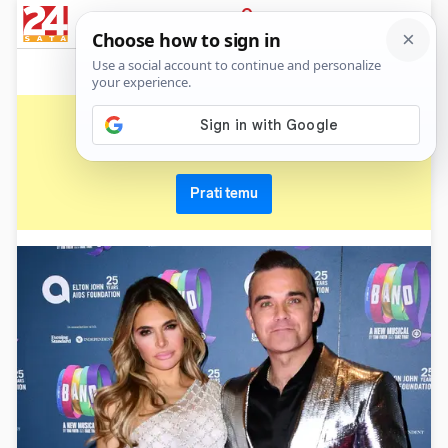
News
Show
Sport
Life&style
Video
Express
PRIJAVA
ayda field
Primaj sve nove vijesti o temi i budi u tijeku
Prati temu