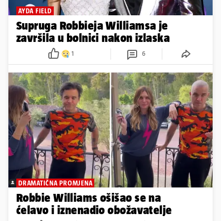
AYDA FIELD
Supruga Robbieja Williamsa je
završila u bolnici nakon izlaska
1
6
DRAMATIČNA PROMJENA
Robbie Williams ošišao se na
ćelavo i iznenadio obožavatelje