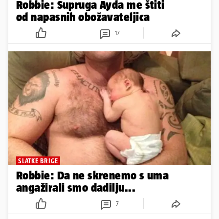
Robbie: Supruga Ayda me štiti
od napasnih obožavateljica
17
SLATKE BRIGE
Robbie: Da ne skrenemo s uma
angažirali smo dadilju...
7