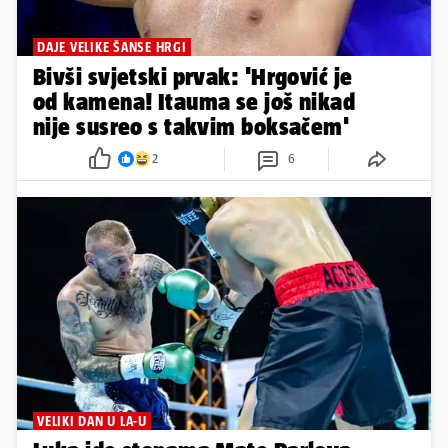
DAJE VELIKE ŠANSE HRGI
Bivši svjetski prvak: 'Hrgović je
od kamena! Itauma se još nikad
nije susreo s takvim boksačem'
2
6
VELIKI DAN U LA-U