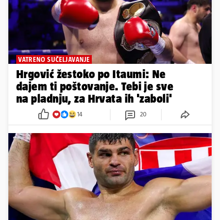
VATRENO SUČELJAVANJE
Hrgović žestoko po Itaumi: Ne
dajem ti poštovanje. Tebi je sve
na pladnju, za Hrvata ih 'zaboli'
14
20