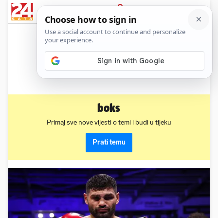
News
Show
Sport
Life&style
Video
Express
PRIJAVA
boks
Primaj sve nove vijesti o temi i budi u tijeku
Prati temu