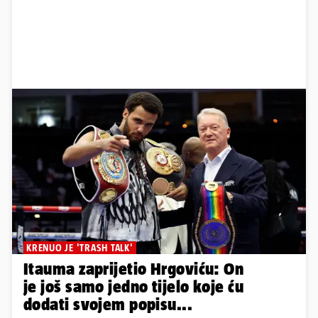
KRENUO JE 'TRASH TALK'
Itauma zaprijetio Hrgoviću: On
je još samo jedno tijelo koje ću
dodati svojem popisu...