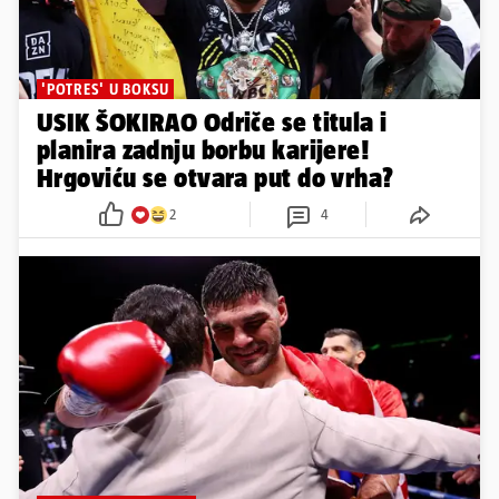
'POTRES' U BOKSU
USIK ŠOKIRAO Odriče se titula i
planira zadnju borbu karijere!
Hrgoviću se otvara put do vrha?
2
4