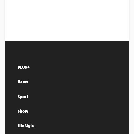
PLUS+
News
Sport
Show
LifeStyle