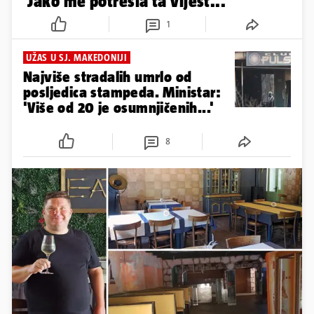
'Jako me potresla ta vijest...'
1
UŽAS U SJ. MAKEDONIJI
Najviše stradalih umrlo od
posljedica stampeda. Ministar:
'Više od 20 je osumnjičenih...'
8