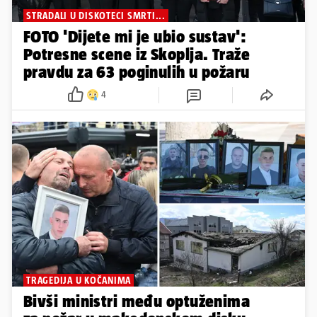
STRADALI U DISKOTECI SMRTI...
FOTO 'Dijete mi je ubio sustav':
Potresne scene iz Skoplja. Traže
pravdu za 63 poginulih u požaru
4
TRAGEDIJA U KOČANIMA
Bivši ministri među optuženima