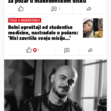
za požar u makedonskom disku
1
TUGA U MAKEDONIJI
Bolni oproštaji od studentice
medicine, nastradale u požaru:
'Nisi završila svoju misiju...'
1