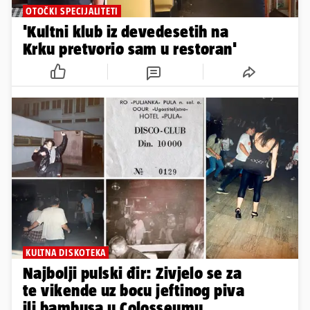
OTOČKI SPECIJALITETI
'Kultni klub iz devedesetih na
Krku pretvorio sam u restoran'
KULTNA DISKOTEKA
Najbolji pulski đir: Zivjelo se za
te vikende uz bocu jeftinog piva
ili bambusa u Colosseumu...