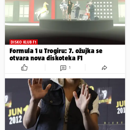
DISKO KLUB F1
Formula 1 u Trogiru: 7. ožujka se
otvara nova diskoteka F1
1