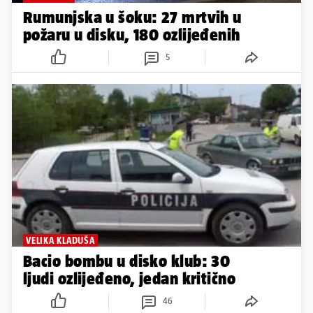
Rumunjska u šoku: 27 mrtvih u
požaru u disku, 180 ozlijeđenih
5
VELIKA KLADUŠA
Bacio bombu u disko klub: 30
ljudi ozlijeđeno, jedan kritično
46