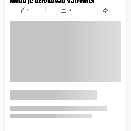
klubu je uzrokovao vatromet
4