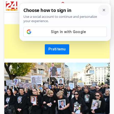
News
Show
Sport
Life&style
Video
Express
PRIJAVA
diskoteka
Primaj sve nove vijesti o temi i budi u tijeku
Prati temu