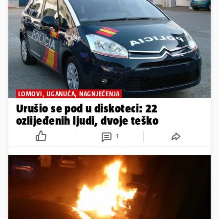
LOMOVI, UGANUĆA, NAGNJEČENJA
Urušio se pod u diskoteci: 22
ozlijeđenih ljudi, dvoje teško
1