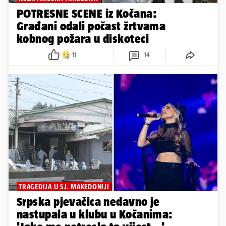
POTRESNE SCENE iz Kočana:
Građani odali počast žrtvama
kobnog požara u diskoteci
11
14
TRAGEDIJA U SJ. MAKEDONIJI
Srpska pjevačica nedavno je
nastupala u klubu u Kočanima: