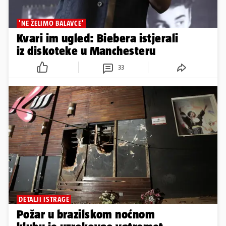
'NE ŽELIMO BALAVCE'
Kvari im ugled: Biebera istjerali
iz diskoteke u Manchesteru
33
DETALJI ISTRAGE
Požar u brazilskom noćnom