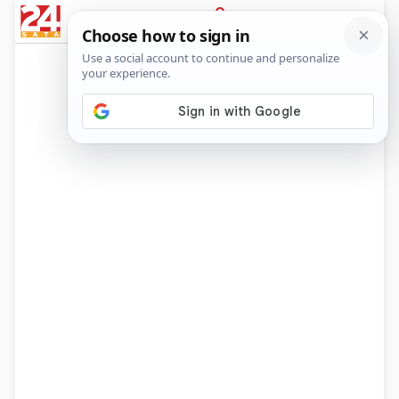
News
Show
Sport
Life&style
Video
Express
PRIJAVA