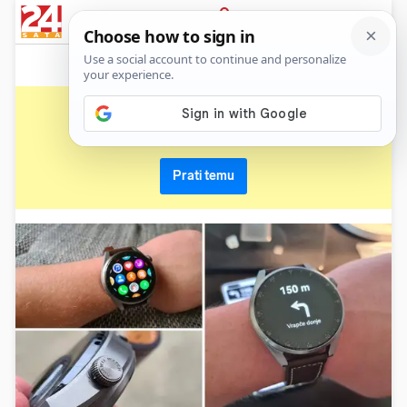
News
Show
Sport
Life&style
Video
Express
PRIJAVA
huawei watch 3
Primaj sve nove vijesti o temi i budi u tijeku
Prati temu