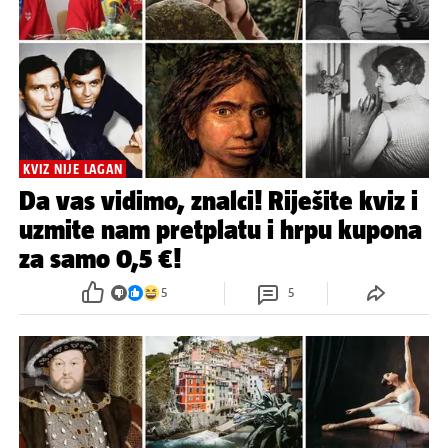
KVIZ NIJE LAGAN
Da vas vidimo, znalci! Riješite kviz i
uzmite nam pretplatu i hrpu kupona
za samo 0,5 €!
5
5