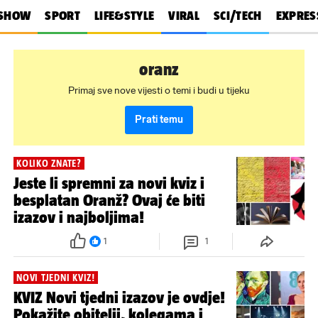
SHOW
SPORT
LIFE&STYLE
VIRAL
SCI/TECH
EXPRES
oranz
Primaj sve nove vijesti o temi i budi u tijeku
Prati temu
KOLIKO ZNATE?
Jeste li spremni za novi kviz i
besplatan Oranž? Ovaj će biti
izazov i najboljima!
1
1
NOVI TJEDNI KVIZ!
KVIZ Novi tjedni izazov je ovdje!
Pokažite obitelji, kolegama i