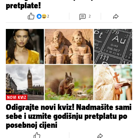
pretplate!
2
2
NOVI KVIZ
Odigrajte novi kviz! Nadmašite sami
sebe i uzmite godišnju pretplatu po
posebnoj cijeni