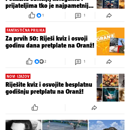
prijateljima tko je najpametniji i
osvojite godinu dana Oranža!
1
1
FANTASTIČNA PRILIKA
Za prvih 50: Riješi kviz i osvoji
godinu dana pretplate na Oranž!
2
1
NOVI IZAZOV
Riješite kviz i osvojite besplatnu
godišnju pretplatu na Oranž!