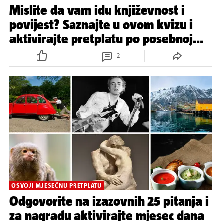
Mislite da vam idu književnost i
povijest? Saznajte u ovom kvizu i
aktivirajte pretplatu po posebnoj
cijeni!
2
OSVOJI MJESEČNU PRETPLATU
Odgovorite na izazovnih 25 pitanja i
za nagradu aktivirajte mjesec dana