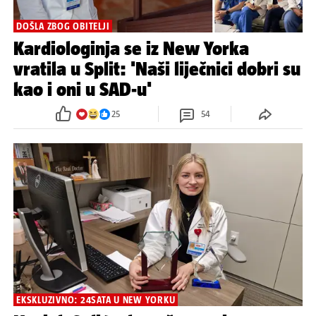
DOŠLA ZBOG OBITELJI
Kardiologinja se iz New Yorka
vratila u Split: 'Naši liječnici dobri su
kao i oni u SAD-u'
25
54
EKSKLUZIVNO: 24SATA U NEW YORKU