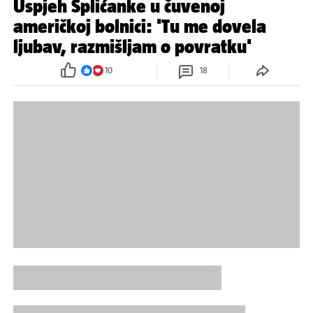
Uspjeh Splićanke u čuvenoj
američkoj bolnici: 'Tu me dovela
ljubav, razmišljam o povratku'
10
18