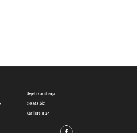
Uvjeti korištenja
e
24sata.biz
Karijera u 24