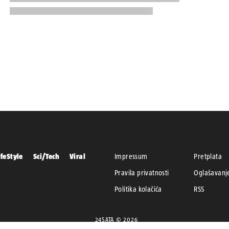
ifeStyle
Sci/Tech
Viral
Impressum
Pretplata
Pravila privatnosti
Oglašavanj
Politika kolačića
RSS
24SATA © 2026