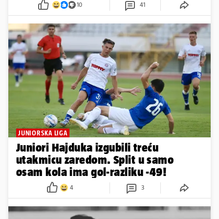
10
41
JUNIORSKA LIGA
Juniori Hajduka izgubili treću
utakmicu zaredom. Split u samo
osam kola ima gol-razliku -49!
4
3