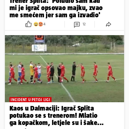
Trener Splita: 'Poludio sam kad
mi je igrač opsovao majku, zvao
me smećem jer sam ga izvadio'
4
12
INCIDENT U PETOJ LIGI
Kaos u Dalmaciji: Igrač Splita
potukao se s trenerom! Mlatio
ga kopačkom, letjele su i šake...