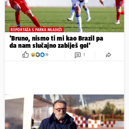
REPORTAŽA S PARKA MLADEŽI
'Bruno, nismo ti mi kao Brazil pa
da nam slučajno zabiješ gol'
19
1