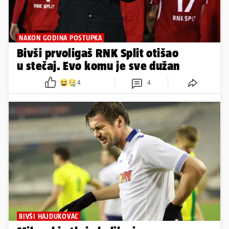
NAKON GODINA POSTUPKA
Bivši prvoligaš RNK Split otišao
u stečaj. Evo komu je sve dužan
4
4
BIVŠI HAJDUKOVAC