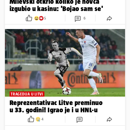
Milevski otkrio koliko je novca
izgubio u kasinu: 'Bojao sam se'
5
6
TRAGEDIJA U LITVI
Reprezentativac Litve preminuo
u 33. godini! Igrao je i u HNL-u
4