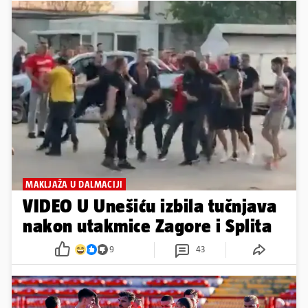
MAKLJAŽA U DALMACIJI
VIDEO U Unešiću izbila tučnjava
nakon utakmice Zagore i Splita
9
43