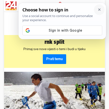
News
Show
Sport
Life&style
Video
Express
PRIJAVA
rnk split
Primaj sve nove vijesti o temi i budi u tijeku
Prati temu