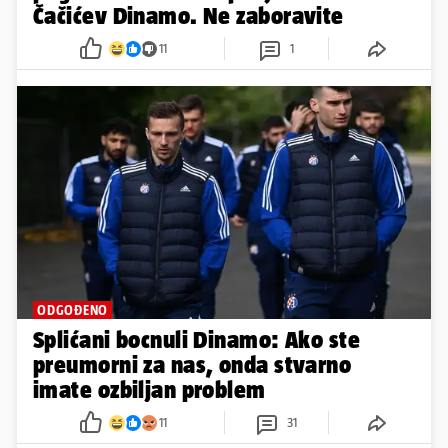
Čačićev Dinamo. Ne zaboravite
11
1
ODGOĐENO
Splićani bocnuli Dinamo: Ako ste
preumorni za nas, onda stvarno
imate ozbiljan problem
11
31