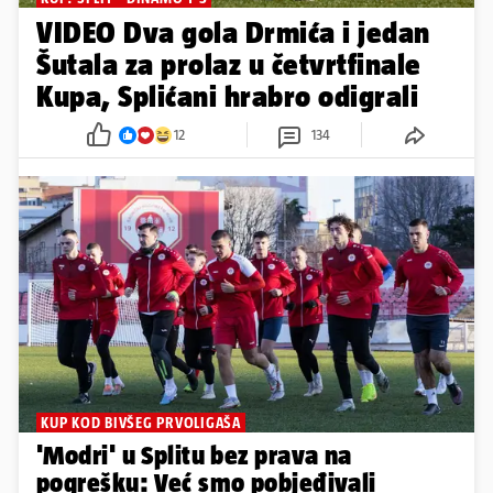
VIDEO Dva gola Drmića i jedan
Šutala za prolaz u četvrtfinale
Kupa, Splićani hrabro odigrali
12
134
KUP KOD BIVŠEG PRVOLIGAŠA
'Modri' u Splitu bez prava na
pogrešku: Već smo pobjeđivali