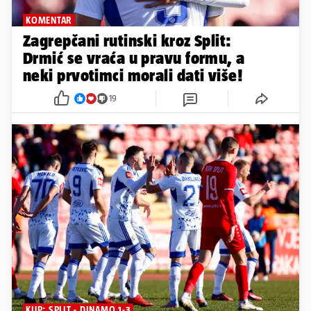
KOMENTAR
Zagrepčani rutinski kroz Split:
Drmić se vraća u pravu formu, a
neki prvotimci morali dati više!
19
KUP: SPLIT - DINAMO 1-3