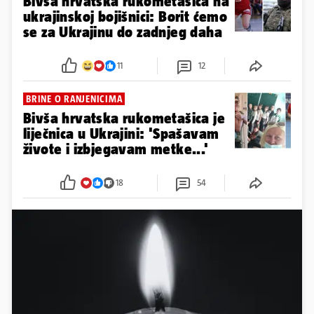
Bivša hrvatska rukometašica na
ukrajinskoj bojišnici: Borit ćemo
se za Ukrajinu do zadnjeg daha
11
12
BRINE O RANJENICIMA
Bivša hrvatska rukometašica je
liječnica u Ukrajini: 'Spašavam
živote i izbjegavam metke...'
18
54