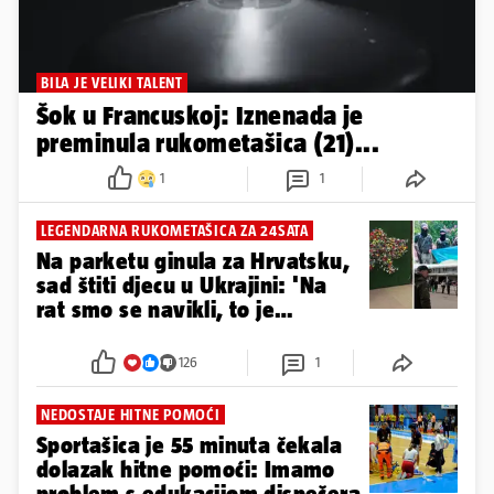
BILA JE VELIKI TALENT
Šok u Francuskoj: Iznenada je
preminula rukometašica (21)...
1
1
LEGENDARNA RUKOMETAŠICA ZA 24SATA
Na parketu ginula za Hrvatsku,
sad štiti djecu u Ukrajini: 'Na
rat smo se navikli, to je
najgore...'
126
1
NEDOSTAJE HITNE POMOĆI
Sportašica je 55 minuta čekala
dolazak hitne pomoći: Imamo
problem s edukacijom dispečera