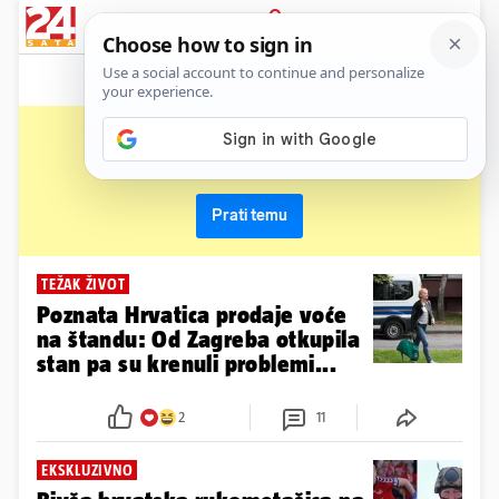
News
Show
Sport
Life&style
Video
Express
PRIJAVA
rukometašica
Primaj sve nove vijesti o temi i budi u tijeku
Prati temu
TEŽAK ŽIVOT
Poznata Hrvatica prodaje voće
na štandu: Od Zagreba otkupila
stan pa su krenuli problemi...
2
11
EKSKLUZIVNO