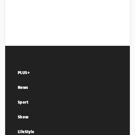
PLUS+
News
Sport
Show
LifeStyle