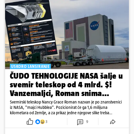
USKORO LANSIRANJE
ČUDO TEHNOLOGIJE NASA šalje u
svemir teleskop od 4 mlrd. $!
Vanzemaljci, Roman snima...
Svemirski teleskop Nancy Grace Roman nazvan je po znanstvenici
iz NASA, "majci Hubblea". Pozicionirat će ga 1,6 milijuna
kilometara od Zemlje, a za prikaz jedne njegove slike treba
500.000 4K televizora
3
9