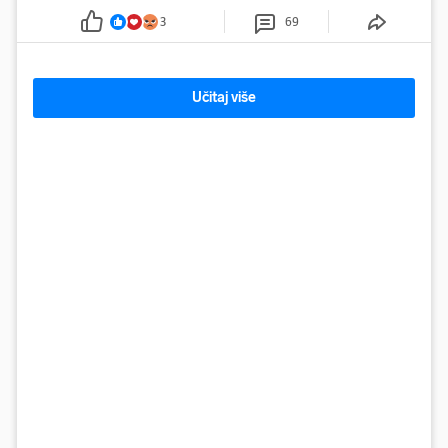
3
69
Učitaj više