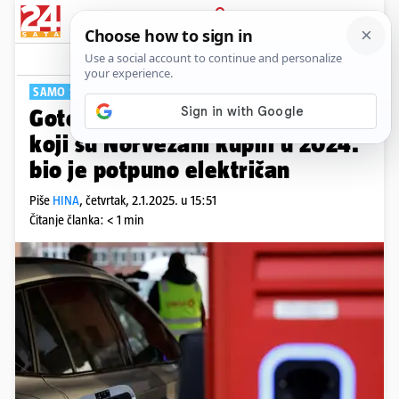
PRIJAVA
Tech
Komentari
15
SAMO STRUJA
Gotovo svaki novi automobil
koji su Norvežani kupili u 2024.
bio je potpuno električan
Piše
HINA
,
četvrtak, 2.1.2025. u 15:51
Čitanje članka: < 1 min