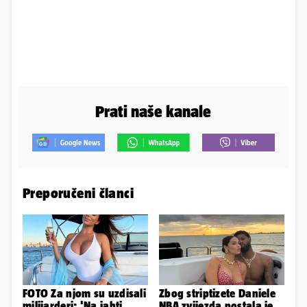
Prati naše kanale
Preporučeni članci
FOTO Za njom su uzdisali
Zbog striptizete Daniele
milijarderi: 'Na jahti
NBA zvijezda postala je