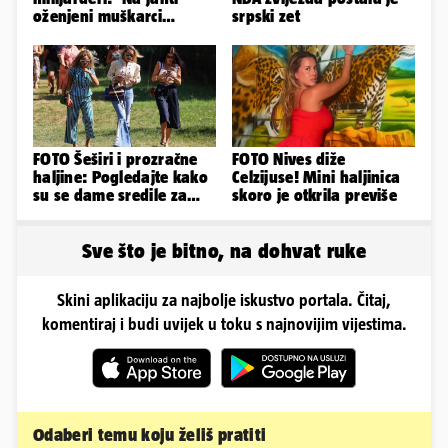
oženjeni muškarci
srpski zet
zaborave na pravila'
FOTO Šeširi i prozračne
FOTO Nives diže
haljine: Pogledajte kako
Celzijuse! Mini haljinica
su se dame sredile za
skoro je otkrila previše
311. Sinjsku alku
Sve što je bitno, na dohvat ruke
Skini aplikaciju za najbolje iskustvo portala. Čitaj,
komentiraj i budi uvijek u toku s najnovijim vijestima.
Odaberi temu koju želiš pratiti