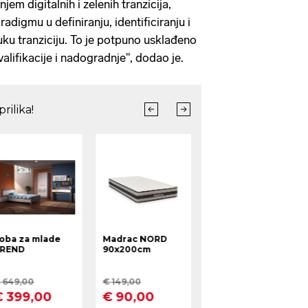
em digitalnih i zelenih tranzicija,
adigmu u definiranju, identificiranju i
uku tranziciju. To je potpuno usklađeno
lifikacije i nadogradnje", dodao je.