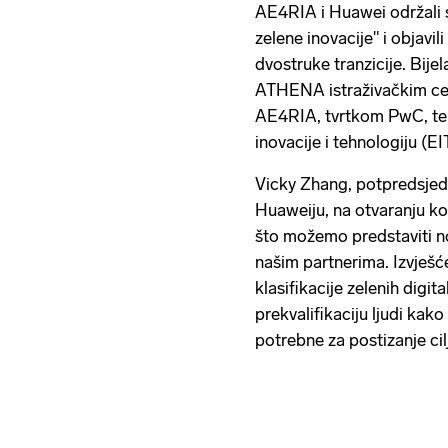
AE4RIA i Huawei održali 
zelene inovacije" i objavil
dvostruke tranzicije. Bijel
ATHENA istraživačkim cen
AE4RIA, tvrtkom PwC, te 
inovacije i tehnologiju (EIT
Vicky Zhang, potpredsjed
Huaweiju, na otvaranju ko
što možemo predstaviti no
našim partnerima. Izvješć
klasifikacije zelenih digit
prekvalifikaciju ljudi kako 
potrebne za postizanje ci