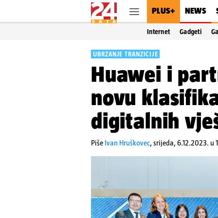
PLUS+
NEWS
Internet
Gadgeti
G
UBRZANJE TRANZICIJE
Huawei i part
novu klasifika
digitalnih vje
Piše
Ivan Hruškovec
,
srijeda, 6.12.2023. u 