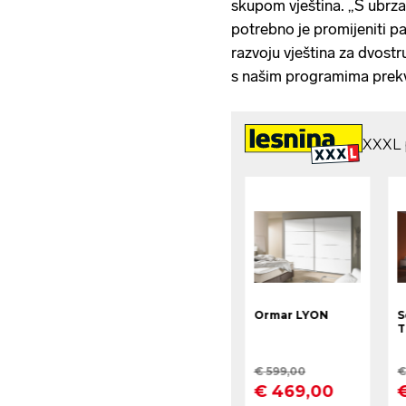
skupom vještina. „S ubrzanj
potrebno je promijeniti par
razvoju vještina za dvostr
s našim programima prekva