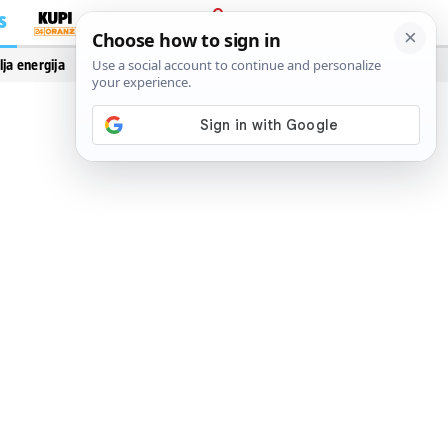
S
PRIJAVA
lja energija
Vidi još…